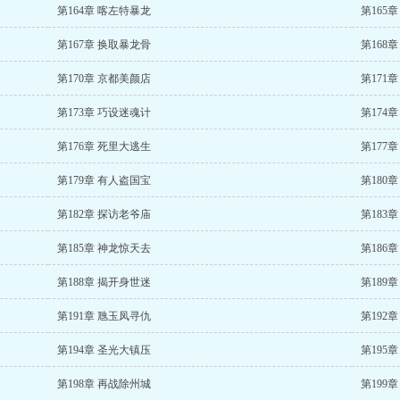
第164章 喀左特暴龙
第165
第167章 换取暴龙骨
第168
第170章 京都美颜店
第171
第173章 巧设迷魂计
第174
第176章 死里大逃生
第177
第179章 有人盗国宝
第180
第182章 探访老爷庙
第183
第185章 神龙惊天去
第186
第188章 揭开身世迷
第189
第191章 虺玉凤寻仇
第192
第194章 圣光大镇压
第195
第198章 再战除州城
第199