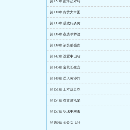
第127章 南海起对峙
第130章 炎黄大帝国
第133章 强敌犯炎黄
第136章 夜袭草桥渡
第139章 谈笑破强虏
第142章 设置中山省
第145章 蛮荒长生宫
第148章 误入黄沙阵
第151章 土本源灵珠
第154章 炎黄遭沦陷
第157章 明珠中寒毒
第160章 金铃女飞升