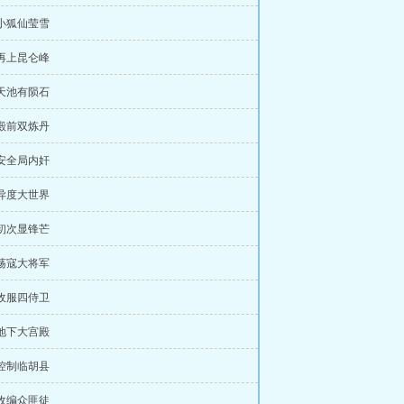
 小狐仙莹雪
 再上昆仑峰
 天池有陨石
 殿前双炼丹
 安全局内奸
 异度大世界
 初次显锋芒
 荡寇大将军
 收服四侍卫
 地下大宫殿
 控制临胡县
 收编众匪徒