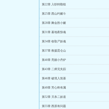
第22章 入职特勤组
第25章 西山约赌斗
第28章 舞会胜小赌
第31章 墓地夜惊魂
第34章 收取尸妖魂
第37章 救援昆仑山
第40章 亮丽小丹炉
第43章 二师兄失踪
第46章 破境入筑基
第49章 芳心终有属
第52章 灭杀二妖道
第55章 西原有问题