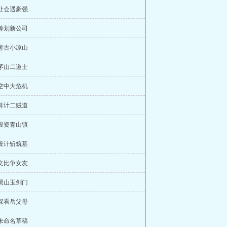
 赴会遇豪强
 筹划新公司
 考古小凉山
 茅山二道士
 空中大危机
 算计二贼道
 投资青山镇
 设计斩筑基
 文比争女友
 蜀山玉剑门
 探看岳父母
 未命名草稿