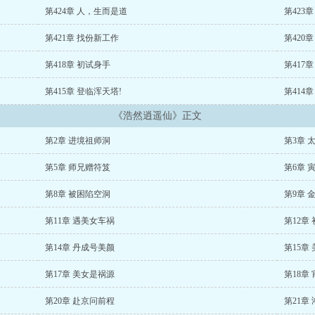
第424章 人，生而是道
第423
第421章 找份新工作
第420
第418章 初试身手
第417
第415章 登临浑天塔!
第414
《浩然逍遥仙》正文
第2章 进境祖师洞
第3章 
第5章 师兄赠符笈
第6章 
第8章 被困陷空洞
第9章 
第11章 遇美女车祸
第12章
第14章 丹成号美颜
第15章
第17章 美女是祸源
第18章
第20章 赴京问前程
第21章