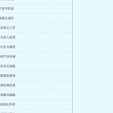
 万里寻踪迹
 被困玉虚宫
章 定制立三军
章 无奈入蛮荒
章 行至大柳营
章 镇守凉州城
章 征东王战败
章 图谋陈蔡国
章 群臣拥登基
章 相聚乐融融
章 组团赴异界