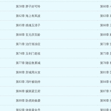
第59章 胖子好可怜
第60章
第62章 海上有风波
第63章
第65章 残魂玉清子
第66章
第68章 玄元庆百龄
第69章
第71章 治疗渐冻症
第72章
第74章 玉剑门老祖
第75章
第77章 随征救累城
第78章
第80章 弃城用火攻
第81章
第83章 冯叶被劫持
第84章
第86章 赐第梁王府
第87章
第89章 卧虎岗偷袭
第90章
第92章 侥幸凝金丹
第93章