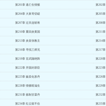
第201章 逃亡生情愫
第202
第204章 大舅哥切磋
第205
第207章 过关连斩将
第208
第210章 重回炎黄国
第211
第213章 炎皇张教主
第214
第216章 寻找三师兄
第217
第219章 玄武隔绝阵
第220
第222章 开国封群臣
第223
第225章 贩卖化形丹
第226
第228章 情愫暗滋生
第229
第231章 炼制甘霖丹
第232
第234章 红尘留不住
第235