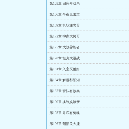
第163章 回家拜双亲
第166章 半夜鬼出坟
第169章 机场迎忠骨
第172章 柳家大舅哥
第175章 大战异能者
第178章 坦克大混战
第181章 入室灭倭奸
第184章 解厄鄱阳湖
第187章 警队有败类
第190章 换装娱娘亲
第193章 井底有冤魂
第196章 韶阳关大捷