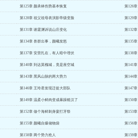
第125章 颜承林伤势基本恢复
第126
第128章 祖父祖母表演影帝级变脸
第129
第131章 谢霆渊诉说山庄变化
第132
第134章 兽群出事，颜曦发怒
第135
第137章 安营扎在，有人暗中埋伏
第138
第140章 到达莫槐城，竟是座空城
第141
第143章 黑风山脉的两大势力
第144
第146章 王玲君发现迁徙大部队
第147
第149章 温柔小鲜肉变成暴躁糙汉了
第150
第152章 做个海鲜刺身宴打牙祭
第153
第155章 颜曦自爆储物袋
第156
第158章 两个势力抢人
第159