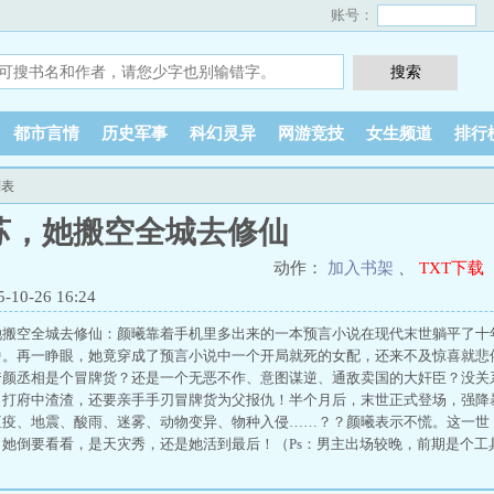
账号：
都市言情
历史军事
科幻灵异
网游竞技
女生频道
排行
列表
苏，她搬空全城去修仙
动作：
加入书架
、
TXT下载
0-26 16:24
她搬空全城去修仙：颜曦靠着手机里多出来的一本预言小说在现代末世躺平了十
中。再一睁眼，她竟穿成了预言小说中一个开局就死的女配，还来不及惊喜就悲
爹颜丞相是个冒牌货？还是一个无恶不作、意图谋逆、通敌卖国的大奸臣？没关
吊打府中渣渣，还要亲手手刃冒牌货为父报仇！半个月后，末世正式登场，强降
瘟疫、地震、酸雨、迷雾、动物变异、物种入侵……？？颜曦表示不慌。这一世
，她倒要看看，是天灾秀，还是她活到最后！（Ps：男主出场较晚，前期是个工