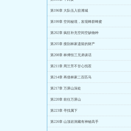
第196章 大队伍入驻潍城
第199章 空间秘境，发现蜂群蜂蜜
第202章 疯狂补充空间空缺物种
第205章 搜刮林家遗留的财产
第208章 林傅恒三兄弟谈话
第211章 周兰芳不甘心找茬
第214章 再借林家二百匹马
第217章 万屏山深处
第220章 前往万屏山
第223章 寻找属下
第226章 山顶岩洞藏有神秘高手