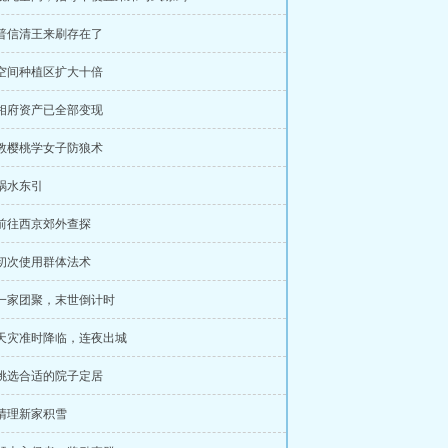
 普信清王来刷存在了
 空间种植区扩大十倍
 相府资产已全部变现
 教樱桃学女子防狼术
 祸水东引
 前往西京郊外查探
 初次使用群体法术
 一家团聚，末世倒计时
 天灾准时降临，连夜出城
 挑选合适的院子定居
 清理新家积雪