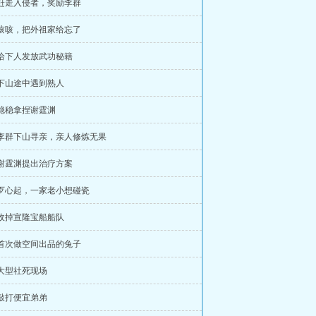
 赶走入侵者，奖励李群
 咳咳，把外祖家给忘了
 给下人发放武功秘籍
 下山途中遇到熟人
 稳稳拿捏谢霆渊
 李群下山寻亲，亲人修炼无果
 谢霆渊提出治疗方案
 歹心起，一家老小想碰瓷
 收掉宣隆宝船船队
 首次做空间出品的兔子
 大型社死现场
 敲打便宜弟弟