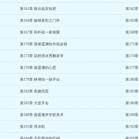
第161章 救出临安知府
第162
第164章 被林家拒之门外
第165
第167章 和外祖一家相聚
第168
第170章 请谢霆渊给外祖诊脉
第171
第173章 花样滑冰秀翻表哥
第174
第176章 谢霆渊的心思
第177
第179章 林傅恒一脉开会
第180
第182章 表嫂找茬
第183
第185章 大堂开会
第186章
第188章 谢霆渊求学驭兽术
第189章
第191章 滑冰鞋
第192
第194章 灾民围攻铁匠铺
第195