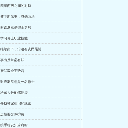
章 颜家两房之间的对峙
章 签下断亲书，恩怨两消
章 谢霆渊竟是御王舅舅
章 学习修士职业技能
章 继续南下，沿途有灾民尾随
章 事出反常必有妖
章 智武双全王玲君
章 谢霆渊竟也是一名修士
章 给家人分配储物袋
章 寻找林家祖宅的线索
章 进城要交保护费
章 接手临安知府府衙