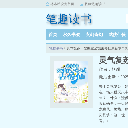
将本站设为首页
收藏笔趣读书
笔趣读书
首页
永久书架
玄幻奇幻
武侠仙侠
笔趣读书
> 灵气复苏，她搬空全城去修仙最新章节
灵气复
作者：妖颜
最后更新：2025-1
关于灵气复苏，
在一场灭世天火
末世！什么？渣
囤购物资，一边
龙卷风、极热、
灾妥协！这一世
看。）