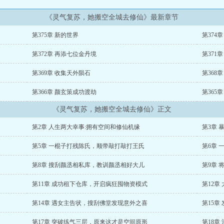
《灵气复苏，她搬空全城去修仙》最新章节
第375章 新的世界
第374
第372章 再添七位金丹境
第371
第369章 收集天外陨石
第368
第366章 颜玄策成功渡劫
第365
《灵气复苏，她搬空全城去修仙》正文
第2章 人生两大幸事:拥有空间和修仙机缘
第3章
第5章 一棍子打残陈氏，顺带敲打敲打王氏
第6章
第8章 搜刮颜丞相私库，教训颜丞相好大儿
第9章
第11章 成功租下仓库，开启疯狂囤物资模式
第12章
第14章 遇女主告状，搜刮佛堂发现意外之喜
第15章
第17章 突破练气三层，原来这才是空间原形
第18章