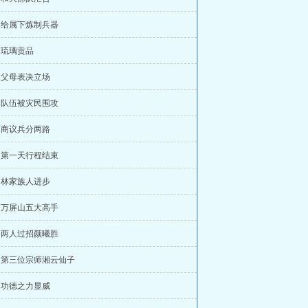
章 给属下炼制兵器
章 琉璃贡品
章 父母表决立场
章 队伍被灾民围攻
章 商议兵分两路
章 第一天行程结束
章 林家族人进步
章 万屏山五大高手
章 两人过招颜曦胜
章 第三位宗师湘云仙子
章 功德之力显威