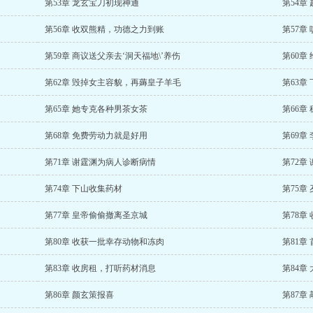
第53章 龙玄宝刀初现神通
第54章
第56章 收双熊精，功德之力到账
第57章
第59章 商议送父亲去‘洞天福地\’养伤
第60章
第62章 毁掉女主容貌，再薅皇子羊毛
第63章
第65章 她专克各种男茶女茶
第66章
第68章 免费劳动力就是好用
第69章
第71章 谢霆渊为病人诊断病情
第72章
第74章 下山收集药材
第75章
第77章 皇帝偷偷撤离圣京城
第78章
第80章 收获一批幸存动物和冻肉
第81章
第83章 收房租，打听药材消息
第84章
第86章 颜玄策报喜
第87章