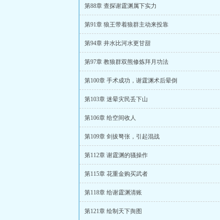
第88章 查探谢霆渊属下实力
第91章 狼王带着狼群主动来投靠
第94章 井水比河水更甘甜
第97章 教狼群双熊修炼拜月功法
第100章 手术成功，谢霆渊术后晕倒
第103章 迷晕灾民丢下山
第106章 给空间收人
第109章 剑拔弩张，引起混战
第112章 谢霆渊的骚操作
第115章 花重金购买武者
第118章 给谢霆渊清账
第121章 绘制天下舆图