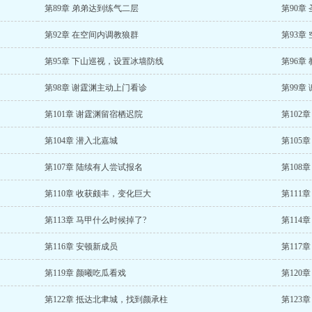
第89章 弟弟达到练气二层
第90章
第92章 在空间内调教狼群
第93章
第95章 下山巡视，设置冰墙防线
第96章
第98章 谢霆渊主动上门看诊
第99章
第101章 谢霆渊留宿栖迟院
第102
第104章 潜入北嘉城
第105
第107章 陆续有人尝试报名
第108
第110章 收获颇丰，变化巨大
第111
第113章 马甲什么时候掉了?
第114
第116章 安顿新成员
第117
第119章 颜曦吃瓜看戏
第120
第122章 抵达北聿城，找到颜承柱
第123