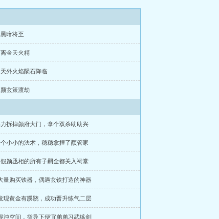
章 黑暗将至
章 离金天火精
章 天外火焰陨石降临
章 颜玄策渡劫
 暴力拆掉颜府大门，拿个双杀助助兴
 一个小小的法术，稳稳拿捏了颜管家
 将假颜丞相的所有子嗣全都关入祠堂
 大量购买铁器，偶遇玄铁打造的神器
 发现黄金有蹊跷，成功晋升练气二层
 混沌空间，指导下便宜弟弟习武练剑