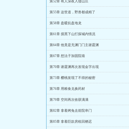
第52章 有人深夜入侵山庄
第55章 这世道，野兽都成精了
第58章 盘暖炕盘地龙
第61章 摸黑下山打探城内情况
第64章 他竟是无渊门门主谢霆渊
第67章 想法子加固院墙
第70章 谢霆渊再次发现金字出现
第73章 樱桃发现了不得的秘密
第76章 用粮食兑换药材
第79章 空间再次收获满满
第82章 拿着烤兔去前院串门
第85章 拿着巨款房租回栖迟