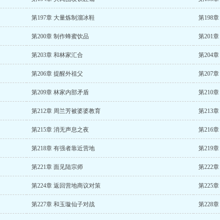
第197章 大量炼制溜冰鞋
第198
第200章 制作蜂蜜饮品
第201
第203章 和林家汇合
第204
第206章 提醒外祖父
第207
第209章 林家内部矛盾
第210
第212章 周兰芳被婆婆教育
第213
第215章 消无声息之夜
第216
第218章 有强者靠近营地
第219
第221章 面见陆宗师
第222
第224章 返回营地商议对策
第225
第227章 和玉璇仙子对战
第228