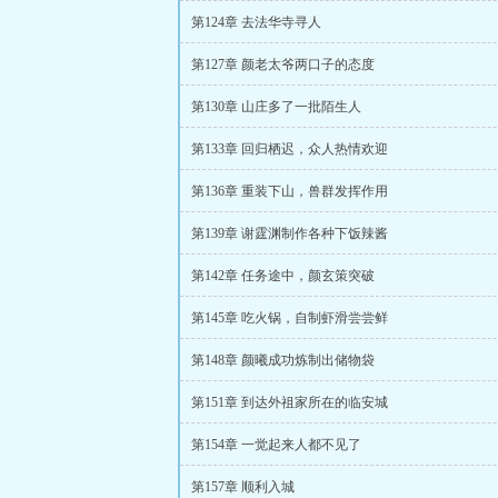
第124章 去法华寺寻人
第127章 颜老太爷两口子的态度
第130章 山庄多了一批陌生人
第133章 回归栖迟，众人热情欢迎
第136章 重装下山，兽群发挥作用
第139章 谢霆渊制作各种下饭辣酱
第142章 任务途中，颜玄策突破
第145章 吃火锅，自制虾滑尝尝鲜
第148章 颜曦成功炼制出储物袋
第151章 到达外祖家所在的临安城
第154章 一觉起来人都不见了
第157章 顺利入城