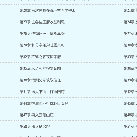
第20章 首次体验在混沌空间里种田
第21章
第23章 去各位王府收些利息
第24章
第26章 连锁反应，物价暴涨
第27章
第29章 和母亲弟弟吐露真相
第30章
第32章 不速之客夜探颜府
第33章
第35章 颜丞相的报复意图
第36章
第38章 找到父亲获取信任
第39章
第41章 送人下山，打道回府
第42章
第44章 往后互不打扰各自安好
第45章
第47章 再入云顶山庄
第48章
第50章 搬入栖迟院
第51章