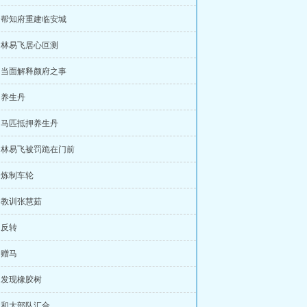
章 帮知府重建临安城
章 林易飞居心叵测
章 当面解释颜府之事
章 养生丹
章 马匹抵押养生丹
章 林易飞被罚跪在门前
章 炼制车轮
章 教训张慧茹
 反转
 赠马
章 发现橡胶树
章 和大部队汇合