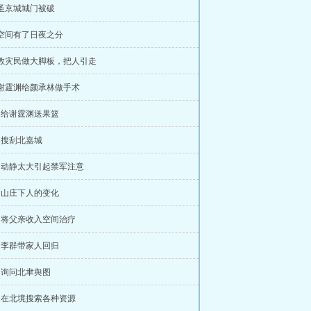
 圣京城城门被破
 空间有了日夜之分
 教灾民做大脚板，把人引走
 谢霆渊给颜承林做手术
章 给谢霆渊送果篮
章 搜刮北嘉城
章 动静太大引起禁军注意
章 山庄下人的变化
章 将父亲收入空间治疗
章 李群带家人回归
章 询问北聿舆图
章 在北境搜索各种资源