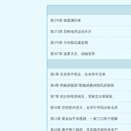
第376章 谢霆渊归来
第373章 恐怖地壳运动天灾
第370章 天外陨石爆发期
第367章 迷雾天灾、动物变异
第1章 在末世中死去，在末世中活来
第4章 和她谈脸面?那她就撕掉陈氏的脸面
第7章 初次和母亲相见，管家交出掌家权
第10章 空间意外变大，去牙行寻找出租仓库
第13章 黄金似乎有蹊跷，一家三口终于团聚
第16章 搬空整个颜府，变卖颜丞相所有资产