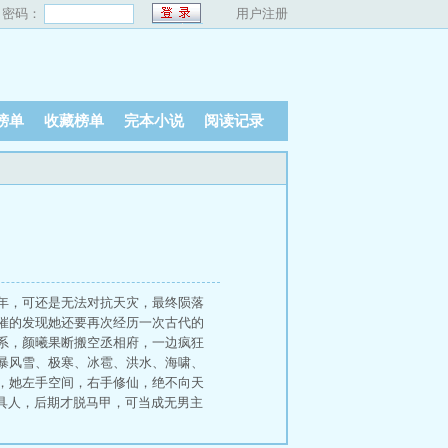
密码：
用户注册
榜单
收藏榜单
完本小说
阅读记录
年，可还是无法对抗天灾，最终陨落
催的发现她还要再次经历一次古代的
系，颜曦果断搬空丞相府，一边疯狂
暴风雪、极寒、冰雹、洪水、海啸、
，她左手空间，右手修仙，绝不向天
具人，后期才脱马甲，可当成无男主