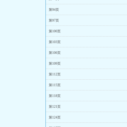
第94页
第97页
第100页
第103页
第106页
第109页
第112页
第115页
第118页
第121页
第124页