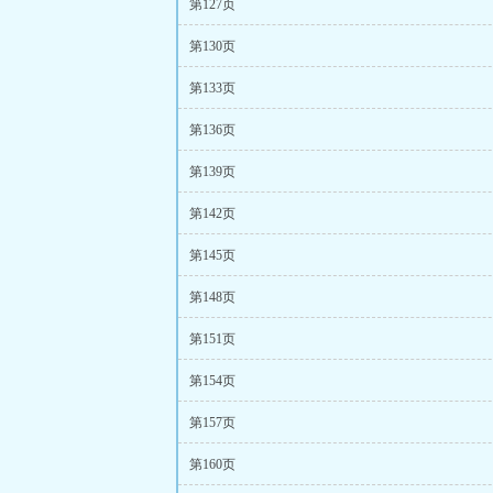
第127页
第130页
第133页
第136页
第139页
第142页
第145页
第148页
第151页
第154页
第157页
第160页