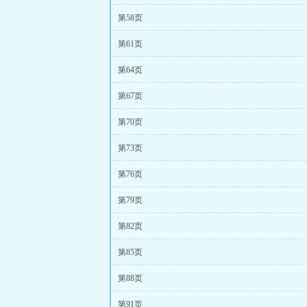
第58页
第61页
第64页
第67页
第70页
第73页
第76页
第79页
第82页
第85页
第88页
第91页