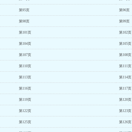
第95页
第96页
第98页
第99页
第101页
第102页
第104页
第105页
第107页
第108页
第110页
第111页
第113页
第114页
第116页
第117页
第119页
第120页
第122页
第123页
第125页
第126页