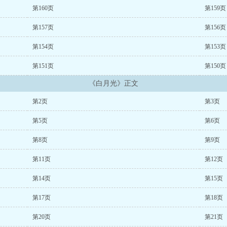
第160页
第159页
第157页
第156页
第154页
第153页
第151页
第150页
《白月光》正文
第2页
第3页
第5页
第6页
第8页
第9页
第11页
第12页
第14页
第15页
第17页
第18页
第20页
第21页