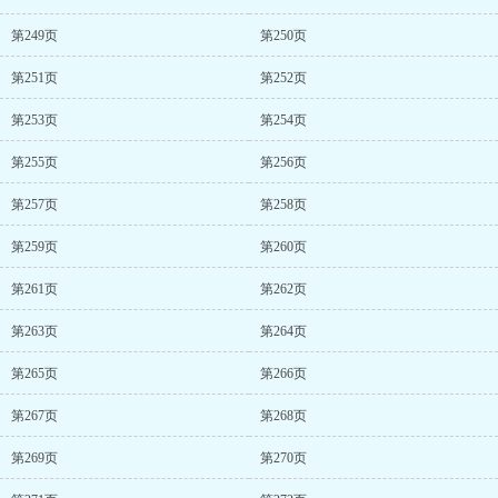
第249页
第250页
第251页
第252页
第253页
第254页
第255页
第256页
第257页
第258页
第259页
第260页
第261页
第262页
第263页
第264页
第265页
第266页
第267页
第268页
第269页
第270页