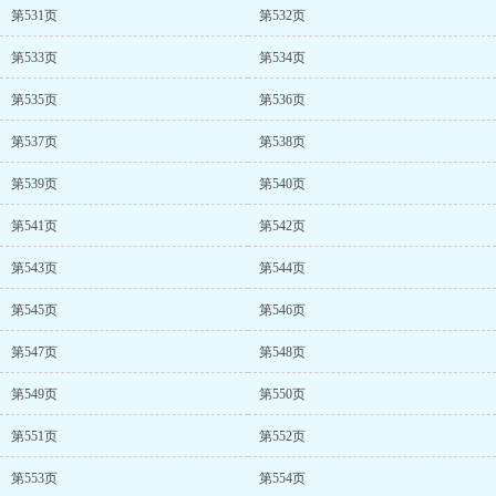
第531页
第532页
第533页
第534页
第535页
第536页
第537页
第538页
第539页
第540页
第541页
第542页
第543页
第544页
第545页
第546页
第547页
第548页
第549页
第550页
第551页
第552页
第553页
第554页