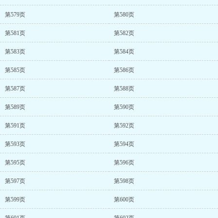
第579页
第580页
第581页
第582页
第583页
第584页
第585页
第586页
第587页
第588页
第589页
第590页
第591页
第592页
第593页
第594页
第595页
第596页
第597页
第598页
第599页
第600页