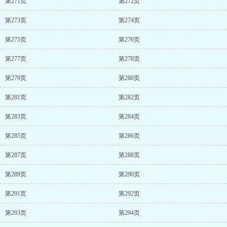
第271页
第272页
第273页
第274页
第275页
第276页
第277页
第278页
第279页
第280页
第281页
第282页
第283页
第284页
第285页
第286页
第287页
第288页
第289页
第290页
第291页
第292页
第293页
第294页