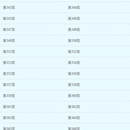
第343页
第344页
第345页
第346页
第347页
第348页
第349页
第350页
第351页
第352页
第353页
第354页
第355页
第356页
第357页
第358页
第359页
第360页
第361页
第362页
第363页
第364页
第365页
第366页