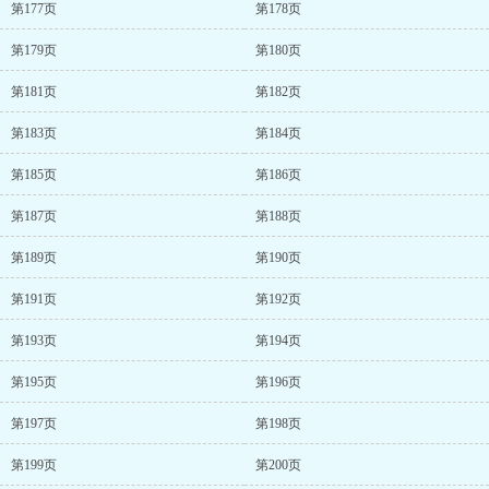
第177页
第178页
第179页
第180页
第181页
第182页
第183页
第184页
第185页
第186页
第187页
第188页
第189页
第190页
第191页
第192页
第193页
第194页
第195页
第196页
第197页
第198页
第199页
第200页