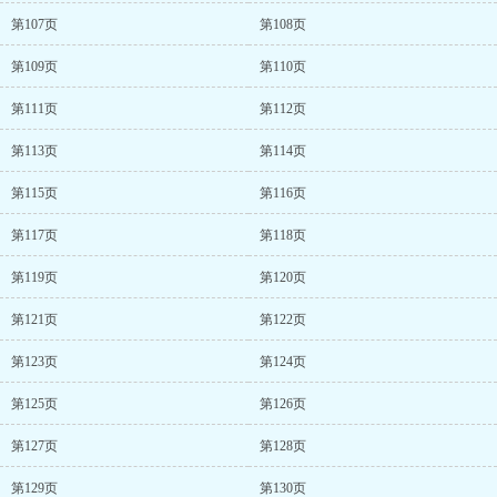
第107页
第108页
第109页
第110页
第111页
第112页
第113页
第114页
第115页
第116页
第117页
第118页
第119页
第120页
第121页
第122页
第123页
第124页
第125页
第126页
第127页
第128页
第129页
第130页