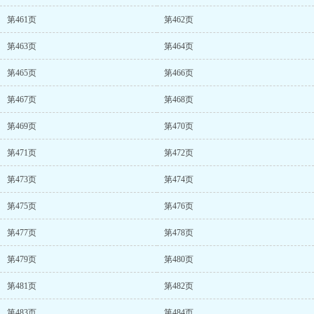
第461页
第462页
第463页
第464页
第465页
第466页
第467页
第468页
第469页
第470页
第471页
第472页
第473页
第474页
第475页
第476页
第477页
第478页
第479页
第480页
第481页
第482页
第483页
第484页