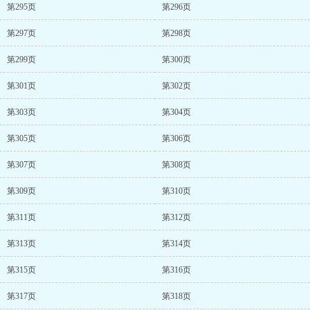
第295页
第296页
第297页
第298页
第299页
第300页
第301页
第302页
第303页
第304页
第305页
第306页
第307页
第308页
第309页
第310页
第311页
第312页
第313页
第314页
第315页
第316页
第317页
第318页