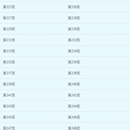
第225页
第226页
第227页
第228页
第229页
第230页
第231页
第232页
第233页
第234页
第235页
第236页
第237页
第238页
第239页
第240页
第241页
第242页
第243页
第244页
第245页
第246页
第247页
第248页