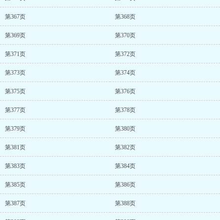
第367页
第368页
第369页
第370页
第371页
第372页
第373页
第374页
第375页
第376页
第377页
第378页
第379页
第380页
第381页
第382页
第383页
第384页
第385页
第386页
第387页
第388页