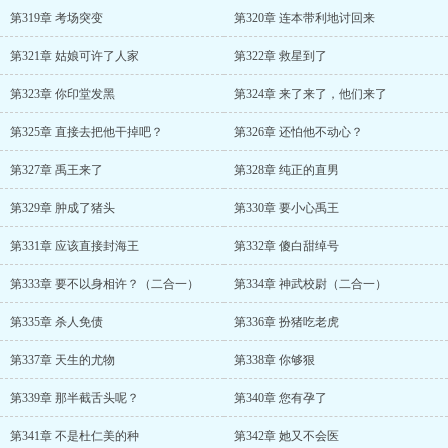
第319章 考场突变
第320章 连本带利地讨回来
第321章 姑娘可许了人家
第322章 救星到了
第323章 你印堂发黑
第324章 来了来了，他们来了
第325章 直接去把他干掉吧？
第326章 还怕他不动心？
第327章 禹王来了
第328章 纯正的直男
第329章 肿成了猪头
第330章 要小心禹王
第331章 应该直接封海王
第332章 傻白甜绰号
第333章 要不以身相许？（二合一）
第334章 神武校尉（二合一）
第335章 杀人免债
第336章 扮猪吃老虎
第337章 天生的尤物
第338章 你够狠
第339章 那半截舌头呢？
第340章 您有孕了
第341章 不是杜仁美的种
第342章 她又不会医