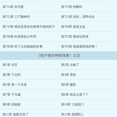
负。 杜若手一挥，全都一起上吧，姑奶奶我根本没在怕！会制药，
能虐渣，挣钱逆袭两手抓，养出一个状元人人夸。 至于那个传说中
第714章 你为妾
第713章 绝嗣药
的战神夫君，管他呢，有本事永远别回家！...
第712章 三尸脑神丹
第711章 别怕，我带你走
第710章 我还是喜欢你桀骜不驯的样子
第709章 真假太监
第708章 杜明珠的少年郎
第707章 看谁玩死谁
第706章 坏了太后娘娘的好事
第705章 老娘要跟他和离！
《猎户家的神医辣妻》正文
第1章 自宫
第2章 出嫁了
第3章 下点药
第4章 系统
第5章 第一个任务
第6章 庸医
第7章 下马威
第8章 就这么算了？
第9章 回娘家
第10章 三朝回门
第11章 他要议亲了
第12章 老阴阳人