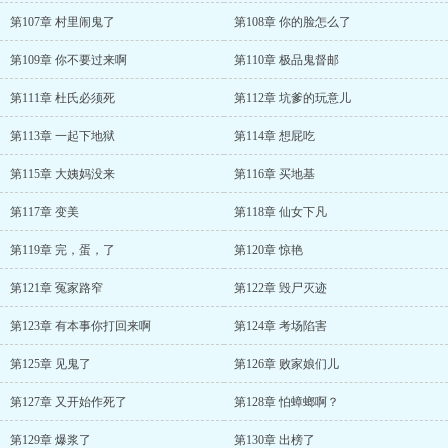
第107章 村里闹鬼了
第108章 你的脸怎么了
第109章 你不要过来啊
第110章 极品鬼督邮
第111章 杜氏必须死
第112章 坑爹的玩意儿
第113章 一起下地狱
第114章 想屁吃
第115章 大姨妈没来
第116章 买地基
第117章 变美
第118章 仙女下凡
第119章 完，蛋，了
第120章 惊艳
第121章 冤家路窄
第122章 毁尸灭迹
第123章 有本事你打回来啊
第124章 考场陷害
第125章 见鬼了
第126章 败家娘们儿
第127章 又开始作死了
第128章 怕蟑螂啊？
第129章 爆浆了
第130章 出榜了