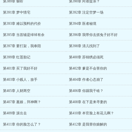
第389章 偷听
第390章 向谁提亲？
第391章 梦中情宅
第392章 注定空梦一场
第393章 难以预料的代价
第394章 医者秘境
第395章 当首辅是绰绰有余
第396章 我带你去抓兔子好不好
第397章 要打架，我奉陪
第398章 清儿找到了
第399章 红莲胎记
第400章 苏锦绣必须死
第401章 买了我好不好
第402章 爹是不会害你的
第403章 小贱人，放手
第404章 作者心态崩了
第405章 人财两空
第406章 你踢我干啥？
第407章 蕙娘，拜神啊？
第408章 在下是来寻妻的
第409章 滚出去
第410章 本官脸上有花儿啊？
第411章 你的脸怎么了？
第412章 是我替你娘解的