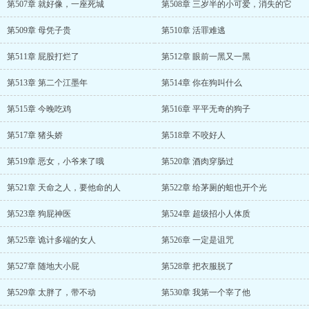
第507章 就好像，一座死城
第508章 三岁半的小可爱，消失的它
第509章 母凭子贵
第510章 活罪难逃
第511章 屁股打烂了
第512章 眼前一黑又一黑
第513章 第二个江墨年
第514章 你在狗叫什么
第515章 今晚吃鸡
第516章 平平无奇的狗子
第517章 猪头娇
第518章 不咬好人
第519章 恶女，小爷来了哦
第520章 酒肉穿肠过
第521章 天命之人，要他命的人
第522章 给茅厕的蛆也开个光
第523章 狗屁神医
第524章 超级招小人体质
第525章 诡计多端的女人
第526章 一定是诅咒
第527章 随地大小屁
第528章 把衣服脱了
第529章 太胖了，带不动
第530章 我第一个宰了他