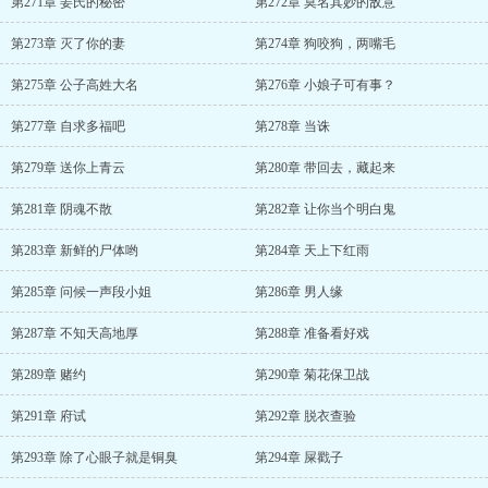
第271章 姜氏的秘密
第272章 莫名其妙的敌意
第273章 灭了你的妻
第274章 狗咬狗，两嘴毛
第275章 公子高姓大名
第276章 小娘子可有事？
第277章 自求多福吧
第278章 当诛
第279章 送你上青云
第280章 带回去，藏起来
第281章 阴魂不散
第282章 让你当个明白鬼
第283章 新鲜的尸体哟
第284章 天上下红雨
第285章 问候一声段小姐
第286章 男人缘
第287章 不知天高地厚
第288章 准备看好戏
第289章 赌约
第290章 菊花保卫战
第291章 府试
第292章 脱衣查验
第293章 除了心眼子就是铜臭
第294章 屎戳子