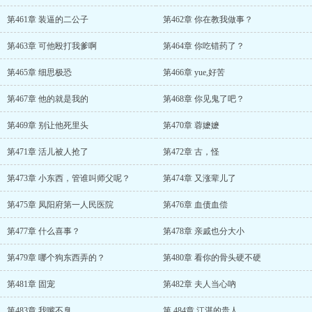
第461章 装逼的二公子
第462章 你在教我做事？
第463章 可他殴打我爹啊
第464章 你吃错药了？
第465章 细思极恐
第466章 yue,好苦
第467章 他的就是我的
第468章 你见鬼了吧？
第469章 别让他死里头
第470章 蓉嬷嬷
第471章 活儿被人抢了
第472章 古，怪
第473章 小东西，管谁叫师父呢？
第474章 又涨辈儿了
第475章 凤阳府第一人民医院
第476章 血债血偿
第477章 什么喜事？
第478章 亲戚也分大小
第479章 哪个狗东西弄的？
第480章 看你的骨头硬不硬
第481章 固宠
第482章 夫人当心吶
第483章 我嘴不臭
第 484章 江湛的贵人