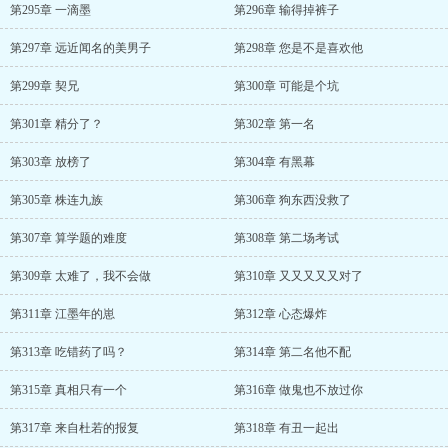
第295章 一滴墨
第296章 输得掉裤子
第297章 远近闻名的美男子
第298章 您是不是喜欢他
第299章 契兄
第300章 可能是个坑
第301章 精分了？
第302章 第一名
第303章 放榜了
第304章 有黑幕
第305章 株连九族
第306章 狗东西没救了
第307章 算学题的难度
第308章 第二场考试
第309章 太难了，我不会做
第310章 又又又又又对了
第311章 江墨年的崽
第312章 心态爆炸
第313章 吃错药了吗？
第314章 第二名他不配
第315章 真相只有一个
第316章 做鬼也不放过你
第317章 来自杜若的报复
第318章 有丑一起出