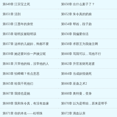
第649章 江宗宝之死
第650章 出什么案子了？
第651章 活剖
第652章 朱令真的奶娘
第653章 江墨年的身世
第654章 帮凶，段子勋
第655章 聪明反被聪明误
第656章 我偏要你活
第657章 这样的儿媳妇，狗都不要
第658章 求郡王为我做主啊
第659章 她还要叫你一声姨父呢
第660章 骂我可以，骂他不行
第661章 只宰他的钱，没宰他的人
第662章 升官发财死老婆
第663章 怕蟑螂？有点意思
第664章 当成妖怪烧死
第665章 给我干死他们
第666章 巫蛊之术2
第667章 我猜也是她
第668章 奥特曼，变身
第669章 我和朱令真，有没有血缘
第670章 以为是帮凶，原来是帮手
第671章 你的本名——杜明珠
第672章 滴血认亲