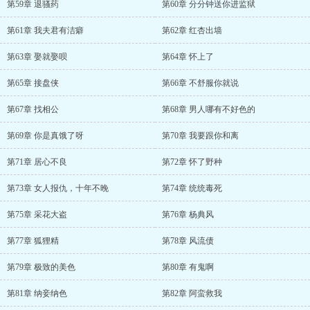
第59章 退骚药
第60章 分分钟送你进监狱
第61章 我夫君有洁癖
第62章 红杏出墙
第63章 娶就娶呗
第64章 怀上了
第65章 接盘侠
第66章 不舒服你就说
第67章 找相公
第68章 男人哪有不好色的
第69章 你是真饿了呀
第70章 我要跟你和离
第71章 居心不良
第72章 怀了野种
第73章 女人报仇，十年不晚
第74章 统统毒死
第75章 采花大盗
第76章 杨典风
第77章 狐狸精
第78章 风流债
第79章 极致的美色
第80章 有鬼啊
第81章 纳妾纳色
第82章 阿蛮救我