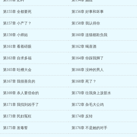
第153章 肥料
第154章 妯娌
第155章 全都要死
第156章 好事和坏事
第157章 小产了？
第158章 我认得你
第159章 小师姑
第160章 连猫都欺负我
第161章 看着碍眼
第162章 喝喜酒
第163章 自求多福
第164章 你踩我脚了
第165章 吐槽大会
第166章 没种的男人
第167章 我很善良的
第168章 死了？
第169章 杀人要偿命的
第170章 往我身上泼脏水
第171章 我找到凶手了
第172章 杂毛大公鸡
第173章 民妇冤枉
第174章 反转
第175章 发毒誓
第176章 不是她的对手