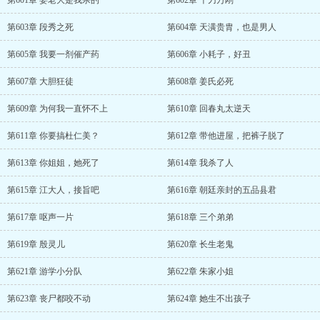
第601章 姜老大是我杀的
第602章 千刀万剐
第603章 段秀之死
第604章 天潢贵胄，也是男人
第605章 我要一剂催产药
第606章 小耗子，好丑
第607章 大胆狂徒
第608章 姜氏必死
第609章 为何我一直怀不上
第610章 回春丸太逆天
第611章 你要搞杜仁美？
第612章 带他进屋，把裤子脱了
第613章 你姐姐，她死了
第614章 我杀了人
第615章 江大人，接旨吧
第616章 朝廷亲封的五品县君
第617章 呕声一片
第618章 三个弟弟
第619章 殷灵儿
第620章 长生老鬼
第621章 游学小分队
第622章 朱家小姐
第623章 丧尸都咬不动
第624章 她生不出孩子