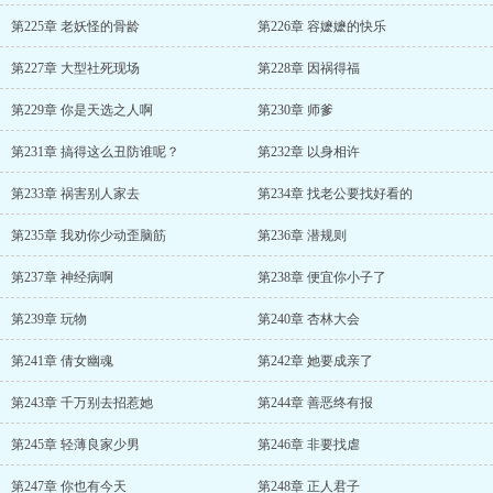
第225章 老妖怪的骨龄
第226章 容嬷嬷的快乐
第227章 大型社死现场
第228章 因祸得福
第229章 你是天选之人啊
第230章 师爹
第231章 搞得这么丑防谁呢？
第232章 以身相许
第233章 祸害别人家去
第234章 找老公要找好看的
第235章 我劝你少动歪脑筋
第236章 潜规则
第237章 神经病啊
第238章 便宜你小子了
第239章 玩物
第240章 杏林大会
第241章 倩女幽魂
第242章 她要成亲了
第243章 千万别去招惹她
第244章 善恶终有报
第245章 轻薄良家少男
第246章 非要找虐
第247章 你也有今天
第248章 正人君子