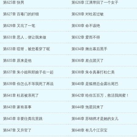
第625章 快男
第626章 江漓带回了一个女子
第627章 百毒门的奸细
第628章 对杜若过敏
第629章 又坑了一笔
第630章 命不该绝
第631章 恶人，便让我来做
第632章 爱而不得
第633章 哎呀，被您看穿了呢
第634章 揪出幕后黑手
第635章 原来是他
第636章 差点团灭了
第637章 朱小姐和郑娘子在一起
第638章 朱令真暴打杜仁美
第639章 你怎么不等我死了再说
第640章 是狐狸总会露出尾巴
第641章 杜若被亲死了
第642章 给你五百万，救活我闺蜜！
第643章 家有喜事
第644章 煞星回来了
第645章 非要往粪坑里跳
第646章 苏锦绣才是她的女儿
第647章 又升官了
第648章 有几个江宗宝