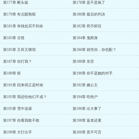
第177章 断头饭
第178章 是不是疯了
第179章 有点眼熟呢
第180章 最后的判决
第181章 有钱也买不到命
第182章 死不瞑目
第183章 古怪
第184章 鬼附身
第185章 又坏又猥琐
第186章 就凭你，你也配？
第187章 你打我？
第188章 东宫
第189章 斩
第190章 你不是她的对手
第191章 回来得正是时候
第192章 嫡公主
第193章 我还怕他们不成？
第194章 吃绝户
第195章 雪中送屎
第196章 出大事了
第197章 你看我敢不敢
第198章 返老还童
第199章 大打出手
第200章 贵不可言