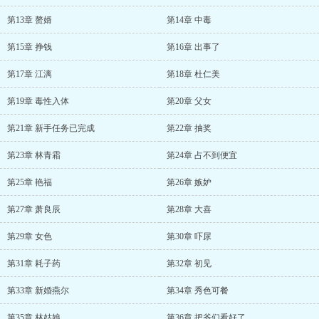
第13章 赘婿
第14章 中毒
第15章 挣钱
第16章 出事了
第17章 江漓
第18章 杜仁美
第19章 毒性入体
第20章 父女
第21章 新手任务已完成
第22章 抽奖
第23章 林青霜
第24章 占不到便宜
第25章 艳福
第26章 嫉妒
第27章 萧良辰
第28章 大喜
第29章 女色
第30章 吓尿
第31章 耗子药
第32章 初见
第33章 新婚燕尔
第34章 秀色可餐
第35章 林姑娘
第36章 把爷们看好了