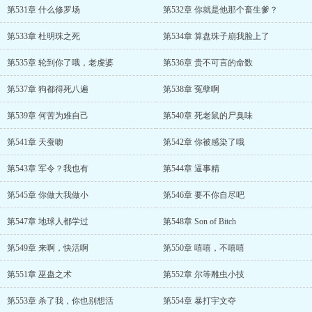
第531章 什么修罗场
第532章 你就是他那个畜生爹？
第533章 杜明珠之死
第534章 算盘珠子崩我脸上了
第535章 轮到你了哦，老虔婆
第536章 贵不可言的命数
第537章 狗都得死八遍
第538章 冤孽啊
第539章 何苦为难自己
第540章 死老鼠的尸臭味
第541章 天蚕吻
第542章 你被感染了哦
第543章 军令？我也有
第544章 逼事精
第545章 你做大我做小
第546章 要不你自尽吧
第547章 地球人都学过
第548章 Son of Bitch
第549章 来啊，快活啊
第550章 嘻嘻，不嘻嘻
第551章 巫蛊之术
第552章 尔等雕虫小技
第553章 杀了我，你也别想活
第554章 暴打宇文夺