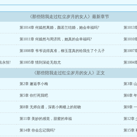
《那些陪我走过红尘岁月的女人》最新章节
第1014章 何嫣然离婚，颜若兰结婚，她会幸福吗?
第101
第1011章 何嫣然与周济民，她真的会幸福吗?
第101
第1008章 爷爷说得真准，柳玉莲真的给我生了个儿子
第100
法永恒!
第1005章 情到深处无怨尤
第100
《那些陪我走过红尘岁月的女人》正文
第2章 邂逅李小梅
第3章 
第5章 你打死我吧
第6章 
第8章 无师自通，深夜小阁楼上的初吻
第9章 
第11章 美妙的感觉，甜蜜的幸福
第12章
第14章 你会忘记我吗?
第15章