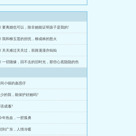
3章 要离婚也可以，除非她能证明孩子是我的!
0章 我和柳玉莲的担忧，柳成林的怒火
7章 关关难过关关过，前路漫漫亦灿灿
4章 一切随缘，回不去的旧时光，那些心底隐隐的伤
山间小镇的蛊惑仔
年少的我，能保护好她吗?
一语成谶?
 少年热血，一腔孤勇
 初到广东，人情冷暖