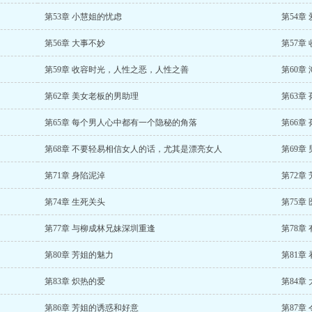
第53章 小慧姐的忧虑
第54章
第56章 大事不妙
第57章
第59章 收容时光，人性之恶，人性之善
第60章
第62章 美女老板的男助理
第63章
第65章 每个男人心中都有一个隐秘的角落
第66
第68章 不要轻易相信女人的话，尤其是漂亮女人
第69
第71章 身陷泥淖
第72章
第74章 生死关头
第75章
第77章 与柳成林兄妹深圳重逢
第78章
第80章 芳姐的魅力
第81章
第83章 炽热的爱
第84章
第86章 芳姐的诱惑和好意
第87章