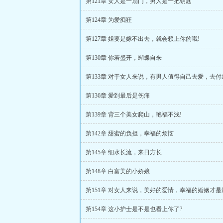
第121章 女人是一扇门，男人是一把钥匙
第124章 为爱痴狂
第127章 姐要是嫁不出去，就会赖上你的哦!
第130章 你若盛开，蝴蝶自来
第136章 爱到最后是伤痛
第139章 背三个美女爬山，艳福不浅!
第142章 甜蜜的负担，幸福的烦恼
第145章 细水长流，来日方长
第148章 白富美的小娇娘
第154章 这小护士是不是也看上你了?