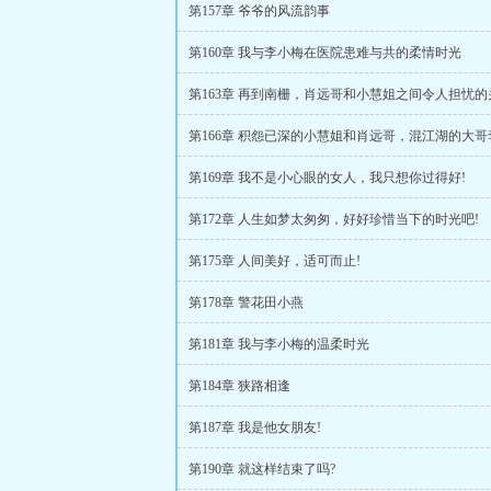
第157章 爷爷的风流韵事
第160章 我与李小梅在医院患难与共的柔情时光
第163章 再到南栅，肖远哥和小慧姐之间令人担忧的
第166章 积怨已深的小慧姐和肖远哥，混江湖的大哥
第169章 我不是小心眼的女人，我只想你过得好!
第172章 人生如梦太匆匆，好好珍惜当下的时光吧!
第175章 人间美好，适可而止!
第178章 警花田小燕
第181章 我与李小梅的温柔时光
第184章 狭路相逢
第187章 我是他女朋友!
第190章 就这样结束了吗?