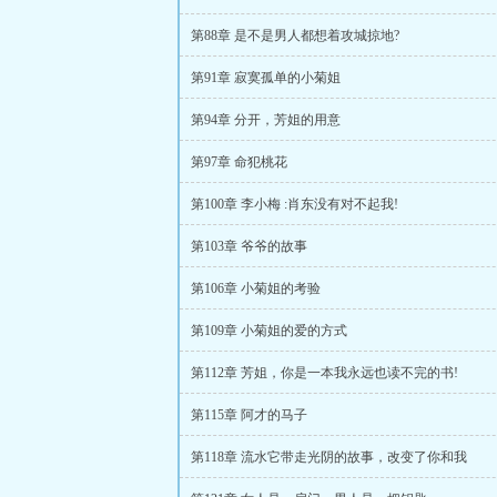
第88章 是不是男人都想着攻城掠地?
第91章 寂寞孤单的小菊姐
第94章 分开，芳姐的用意
第97章 命犯桃花
第100章 李小梅 :肖东没有对不起我!
第103章 爷爷的故事
第106章 小菊姐的考验
第109章 小菊姐的爱的方式
第112章 芳姐，你是一本我永远也读不完的书!
第115章 阿才的马子
第118章 流水它带走光阴的故事，改变了你和我