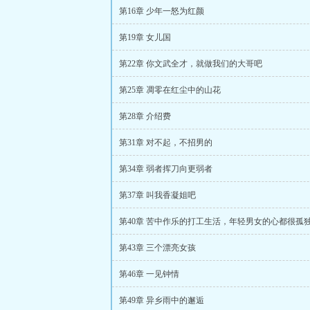
第16章 少年一怒为红颜
第19章 女儿国
第22章 你文武全才，就做我们的大哥吧
第25章 凋零在红尘中的山花
第28章 介绍费
第31章 对不起，不招男的
第34章 弱者挥刀向更弱者
第37章 叫我香凝姐吧
第40章 苦中作乐的打工生活，年轻男女的心都很孤
第43章 三个漂亮女孩
第46章 一见钟情
第49章 异乡雨中的邂逅