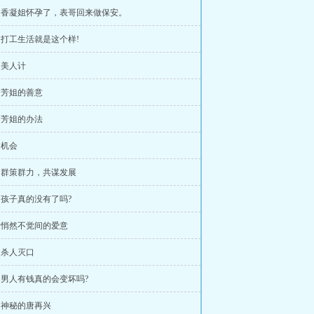
章 香凝姐怀孕了，表哥回来做保安。
章 打工生活就是这个样!
章 美人计
章 芳姐的善意
章 芳姐的办法
 机会
章 群策群力，共谋发展
章 孩子真的没有了吗?
章 悄然不觉间的爱意
章 杀人灭口
章 男人有钱真的会变坏吗?
章 神秘的唐再兴