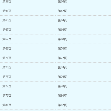
第59页
第60页
第61页
第62页
第63页
第64页
第65页
第66页
第67页
第68页
第69页
第70页
第71页
第72页
第73页
第74页
第75页
第76页
第77页
第78页
第79页
第80页
第81页
第82页