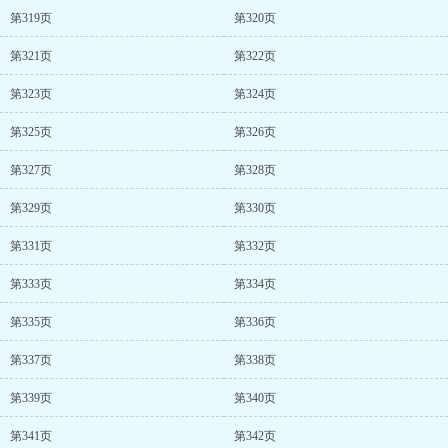
第319页
第320页
第321页
第322页
第323页
第324页
第325页
第326页
第327页
第328页
第329页
第330页
第331页
第332页
第333页
第334页
第335页
第336页
第337页
第338页
第339页
第340页
第341页
第342页