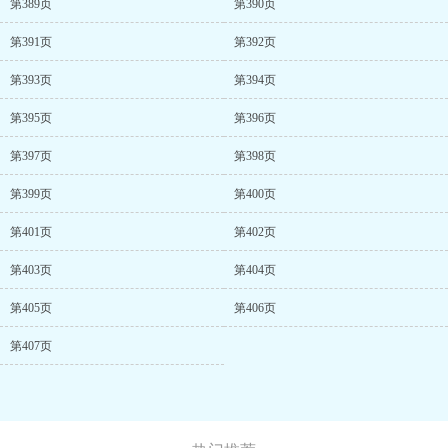
第389页
第390页
第391页
第392页
第393页
第394页
第395页
第396页
第397页
第398页
第399页
第400页
第401页
第402页
第403页
第404页
第405页
第406页
第407页