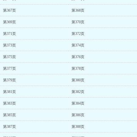
第367页
第368页
第369页
第370页
第371页
第372页
第373页
第374页
第375页
第376页
第377页
第378页
第379页
第380页
第381页
第382页
第383页
第384页
第385页
第386页
第387页
第388页