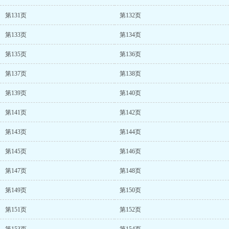
第131页
第132页
第133页
第134页
第135页
第136页
第137页
第138页
第139页
第140页
第141页
第142页
第143页
第144页
第145页
第146页
第147页
第148页
第149页
第150页
第151页
第152页