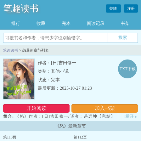
笔趣读书
登陆
注册
排行
收藏
完本
阅读记录
书架
笔趣读书
> 怒最新章节列表
作者：[日]吉田修一
TXT下载
类别：其他小说
状态：完本
最后更新：2025-10-27 01:23
开始阅读
加入书架
简介:
《怒》作者：[日]吉田修一/译者：岳远坤【完结】 编辑推
展开
»
荐 ★因为自信，你才会信任他人；因为缺乏自信，你才会对他人
《怒》最新章节
心生愤怒。 ★《周刊文春》推理TOP10！书店大奖入围作！
★日本跨界纯文学与通俗文学的天才、实力派作家吉田修一，狂销
第113页
第112页