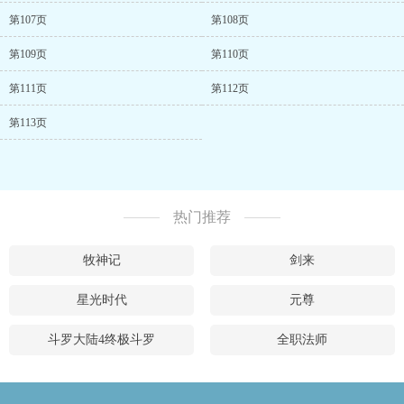
第107页
第108页
第109页
第110页
第111页
第112页
第113页
热门推荐
牧神记
剑来
星光时代
元尊
斗罗大陆4终极斗罗
全职法师