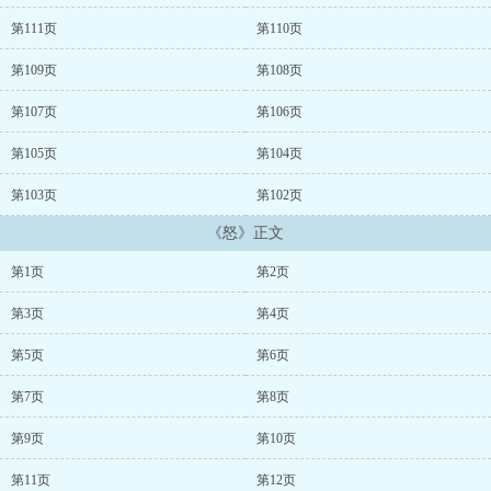
200万册的《恶人》之后最新代表作。 ★推理小说的阅读快感；
社会小说的思考深度；纯情...
第111页
第110页
第109页
第108页
第107页
第106页
第105页
第104页
第103页
第102页
《怒》正文
第1页
第2页
第3页
第4页
第5页
第6页
第7页
第8页
第9页
第10页
第11页
第12页