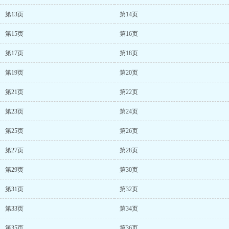
第13页
第14页
第15页
第16页
第17页
第18页
第19页
第20页
第21页
第22页
第23页
第24页
第25页
第26页
第27页
第28页
第29页
第30页
第31页
第32页
第33页
第34页
第35页
第36页