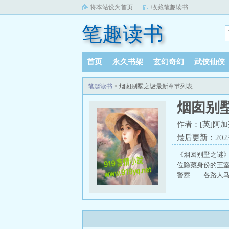
将本站设为首页
收藏笔趣读书
笔趣读书
首页
永久书架
玄幻奇幻
武侠仙侠
笔趣读书
> 烟囱别墅之谜最新章节列表
烟囱别
作者：[英]阿
最后更新：2025-1
《烟囱别墅之谜
位隐藏身份的王
警察……各路人