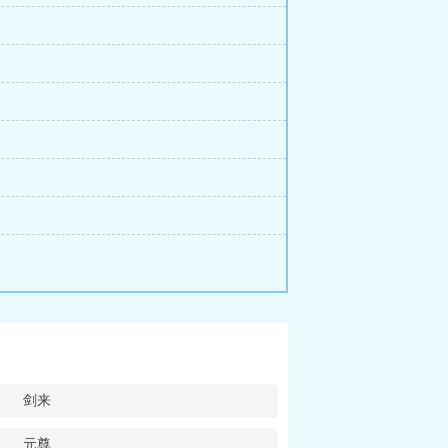
剑来
元尊