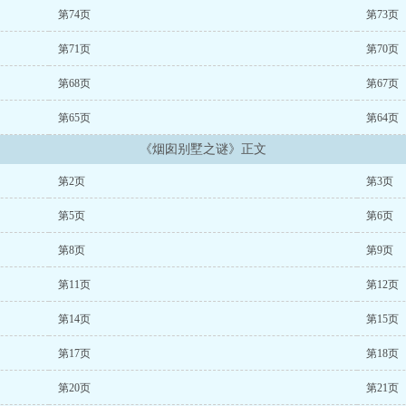
第74页
第73页
第71页
第70页
第68页
第67页
第65页
第64页
《烟囱别墅之谜》正文
第2页
第3页
第5页
第6页
第8页
第9页
第11页
第12页
第14页
第15页
第17页
第18页
第20页
第21页