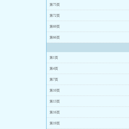
第75页
第72页
第69页
第66页
第1页
第4页
第7页
第10页
第13页
第16页
第19页