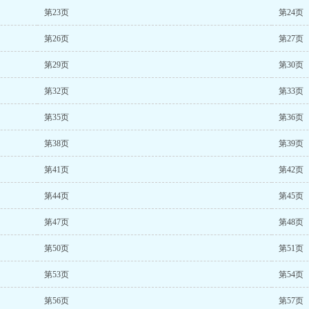
第23页
第24页
第26页
第27页
第29页
第30页
第32页
第33页
第35页
第36页
第38页
第39页
第41页
第42页
第44页
第45页
第47页
第48页
第50页
第51页
第53页
第54页
第56页
第57页