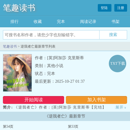
笔趣读书
登陆
注册
排行
收藏
完本
阅读记录
书架
笔趣读书
> 逆我者亡最新章节列表
作者：[英]阿加莎·克里斯蒂
TXT下载
类别：其他小说
状态：完本
最后更新：2025-10-27 01:37
开始阅读
加入书架
简介:
《逆我者亡》作者：[英]阿加莎·克里斯蒂【完结】 内容简
展开
»
介 资深警员卢克在乘火车前往伦敦的途中，偶遇了来自乡村的平
《逆我者亡》最新章节
克顿小姐。这位老小姐声称自己正准备前往苏格兰场，去揭发几起命
案的真相。令人诧异的是，她随后便惨遭车祸离世。 卢克决定冒
第54页
第53页