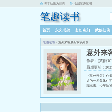
将本站设为首页
收藏笔趣读书
笔趣读书
首页
永久书架
玄幻奇幻
武侠仙侠
笔趣读书
> 意外来客最新章节列表
意外来
作者：[英]阿
最后更新：2025-1
《意外来客》作
近的一所集体住
现出来。今年恰逢