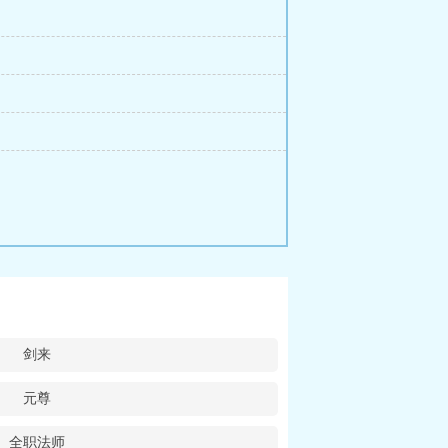
剑来
元尊
全职法师