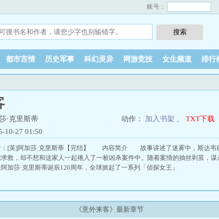
账号：
都市言情
历史军事
科幻灵异
网游竞技
女生频道
排行
客
加莎·克里斯蒂
动作：
加入书架
、
TXT下载
0-27 01:50
者：[英]阿加莎·克里斯蒂【完结】 内容简介 故事讲述了迷雾中，斯达韦
宅求救，却不想和这家人一起捲入了一桩凶杀案件中。随着案情的抽丝剥茧，谋
阿加莎·克里斯蒂诞辰120周年，全球掀起了一系列「侦探女王」
《意外来客》最新章节