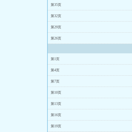
第35页
第32页
第29页
第26页
第1页
第4页
第7页
第10页
第13页
第16页
第19页