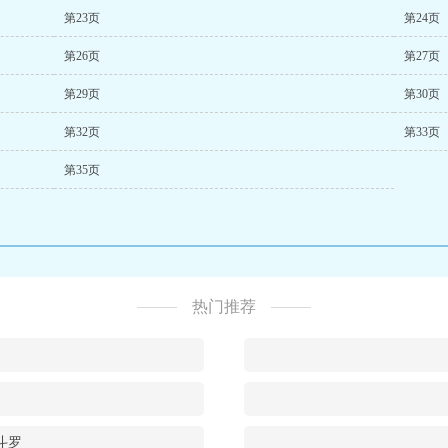
第23页
第24页
第26页
第27页
第29页
第30页
第32页
第33页
第35页
热门推荐
斗罗