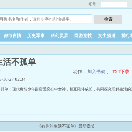
账号：
都市言情
历史军事
科幻灵异
网游竞技
女生频道
排行
生活不孤单
生
动作：
加入书架
、
TXT下载
0-27 02:34
不孤单：现代痴情少年甜蜜爱恋心中女神，相互陪伴成长，共同探究理解生活的
《有你的生活不孤单》最新章节