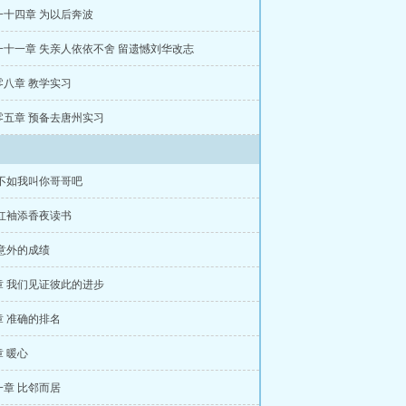
一十四章 为以后奔波
一十一章 失亲人依依不舍 留遗憾刘华改志
零八章 教学实习
零五章 预备去唐州实习
 不如我叫你哥哥吧
 红袖添香夜读书
意外的成绩
章 我们见证彼此的进步
章 准确的排名
 暖心
一章 比邻而居