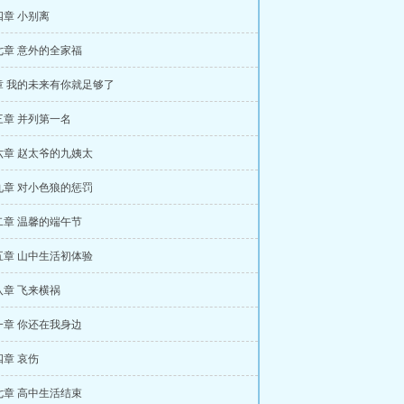
章 小别离
七章 意外的全家福
章 我的未来有你就足够了
三章 并列第一名
六章 赵太爷的九姨太
九章 对小色狼的惩罚
二章 温馨的端午节
五章 山中生活初体验
八章 飞来横祸
一章 你还在我身边
章 哀伤
七章 高中生活结束