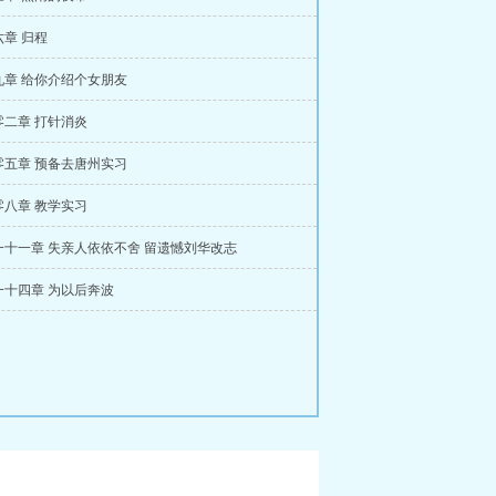
章 归程
九章 给你介绍个女朋友
零二章 打针消炎
零五章 预备去唐州实习
零八章 教学实习
一十一章 失亲人依依不舍 留遗憾刘华改志
一十四章 为以后奔波