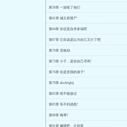
第58章 一波收了他们
第61章 城主府摆尸
第64章 你还是自求多福吧
第67章 它应该是以为自己又行了吧
第70章 灵狐劫
第73章 小子，是你自己寻死!
第76章 你是贪我的身子!
第79章 abcdefghij
第82章 绝不能放过
第85章 等不到就抢!
第88章 侮辱?
第91章 摊牌吧，左前辈