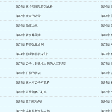
第59章 这个烟圈吐得怎么样
第60章
第62章 袁家的计策
第63章
第65章 仙渡山脉
第66章
第68章 收服爆巽猿
第69章
第71章 符师兄救命啊
第72章
第74章 你理解得很深刻!
第75章
第77章 公子，赶紧取出您的大宝贝吧!
第78章
第80章 日神的传说
第81章
第83章 这次本公子不砍价
第84章
第86章 正经顾客不好当
第87章
第89章 你们感动吗?
第90章
第92章 连妖兽折服与左福
第93章