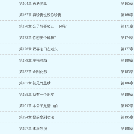
第164章 再遇灵狐
第165
第167章 再珍贵也没你珍贵
第168
第170章 公子想要验证一下吗?
第171
第173章 你想要个解释?
第174
第176章 双喜临门左老头
第177
第179章 左福渡劫
第180
第182章 金刚化形
第183
第185章 初见竹里纱
第186
第188章 我有一个朋友
第189
第191章 本公子是清白的
第192
第194章 提前拿到功法
第195
第197章 李浪导演
第198