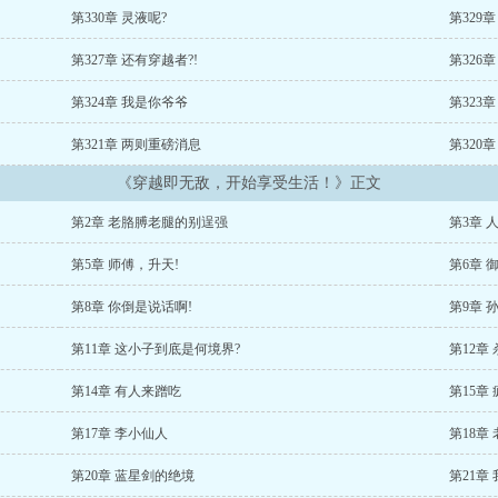
第330章 灵液呢?
第329
第327章 还有穿越者?!
第326
第324章 我是你爷爷
第323
第321章 两则重磅消息
第320
《穿越即无敌，开始享受生活！》正文
第2章 老胳膊老腿的别逞强
第3章 
第5章 师傅，升天!
第6章 
第8章 你倒是说话啊!
第9章 
第11章 这小子到底是何境界?
第12章
第14章 有人来蹭吃
第15章
第17章 李小仙人
第18章
第20章 蓝星剑的绝境
第21章