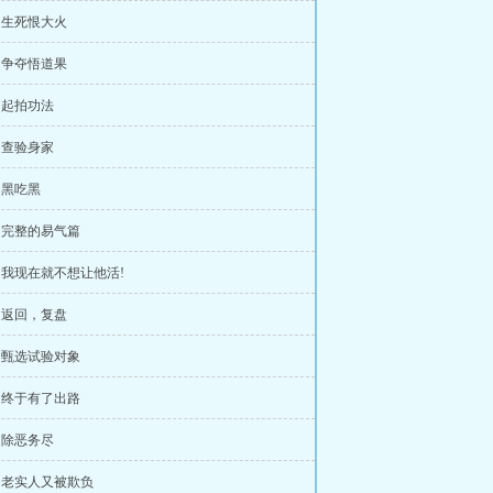
章 生死恨大火
章 争夺悟道果
章 起拍功法
章 查验身家
章 黑吃黑
章 完整的易气篇
章 我现在就不想让他活!
章 返回，复盘
章 甄选试验对象
章 终于有了出路
章 除恶务尽
章 老实人又被欺负