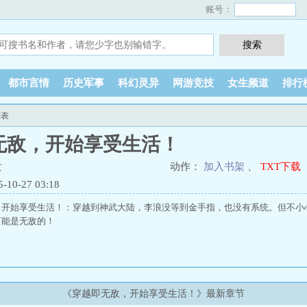
账号：
都市言情
历史军事
科幻灵异
网游竞技
女生频道
排行
列表
无敌，开始享受生活！
隶
动作：
加入书架
、
TXT下载
0-27 03:18
，开始享受生活！：穿越到神武大陆，李浪没等到金手指，也没有系统。但不小
可能是无敌的！
《穿越即无敌，开始享受生活！》最新章节