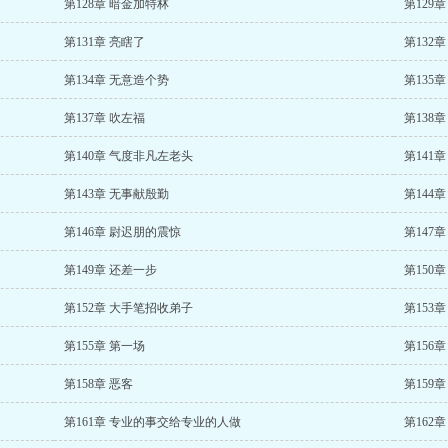
第128章 暗金加特林
第129
第131章 亮瞎了
第132
第134章 无意造个势
第135
第137章 吹左福
第138
第140章 气度非凡左老头
第141
第143章 无事献殷勤
第144
第146章 尉迟朋的震惊
第147
第149章 还差一步
第150
第152章 大手笔招收弟子
第153
第155章 第一场
第156
第158章 恶客
第159
第161章 专业的事交给专业的人做
第162章