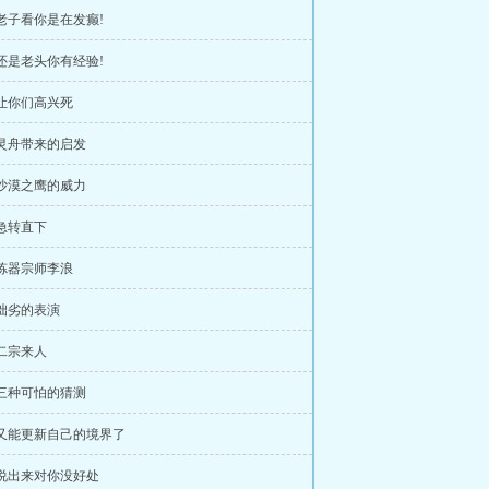
 老子看你是在发癫!
 还是老头你有经验!
 让你们高兴死
 灵舟带来的启发
 沙漠之鹰的威力
 急转直下
 炼器宗师李浪
 拙劣的表演
 二宗来人
 三种可怕的猜测
 又能更新自己的境界了
 说出来对你没好处