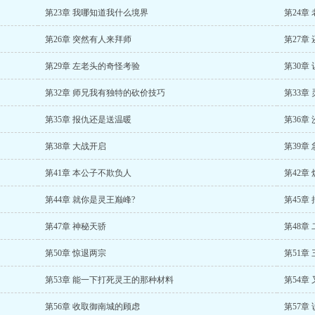
第23章 我哪知道我什么境界
第24章
第26章 突然有人来拜师
第27章
第29章 左老头的奇怪考验
第30章
第32章 师兄我有独特的砍价技巧
第33章
第35章 报仇还是送温暖
第36章
第38章 大战开启
第39章
第41章 本公子不欺负人
第42章
第44章 就你是灵王巅峰?
第45章
第47章 神秘天骄
第48章
第50章 惊退两宗
第51章
第53章 能一下打死灵王的那种材料
第54章
第56章 收取御南城的顾虑
第57章