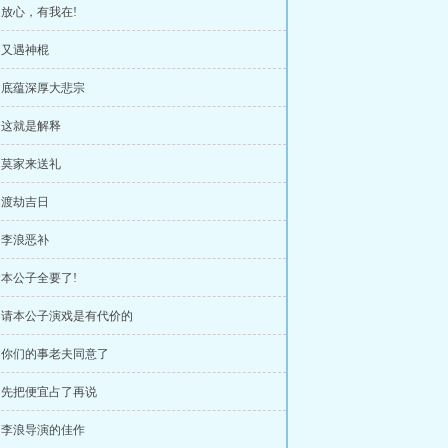
章 放心，有我在!
章 又遇神棍
章 底蕴深厚大悲宗
章 这就是解释
章 莫家来送礼
章 渡劫吉日
章 李浪恶补
章 本公子全要了!
章 请本公子演戏是有代价的
章 你们的事老夫同意了
章 先把便宜占了再说
章 李浪导演的佳作