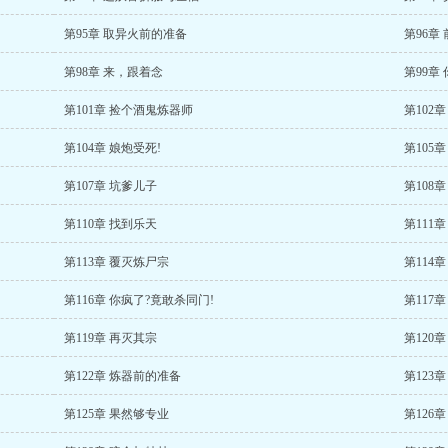
第95章 取异火前的准备
第96章
第98章 来，跟着念
第99章
第101章 捡个酒鬼炼器师
第102
第104章 娘炮受死!
第105
第107章 坑爹儿子
第108
第110章 找到乐天
第111
第113章 覆灭炼尸宗
第114
第116章 你疯了?竟敢杀同门!
第117
第119章 再灭其宗
第120
第122章 炼器前的准备
第123
第125章 果然够专业
第126