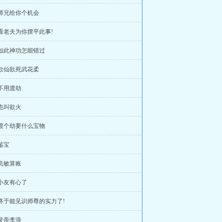
 师兄给你个机会
 看老夫为你摆平此事!
 如此神功怎能错过
 欲仙欲死武花柔
 不用渡劫
 也叫欲火
 渡个劫要什么宝物
 鉴宝
 机敏算账
 小友有心了
 终于能见识师尊的实力了!
 灵帝李浪