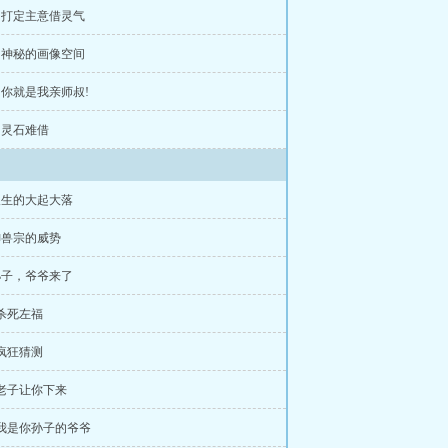
章 打定主意借灵气
章 神秘的画像空间
章 你就是我亲师叔!
章 灵石难借
人生的大起大落
御兽宗的威势
孙子，爷爷来了
 杀死左福
 疯狂猜测
 老子让你下来
 我是你孙子的爷爷