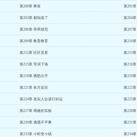
第200章 事发
第201
第203章 都知道了
第204
第206章 乖乖就范
第207
第209章 教育教育
第210
第212章 区区灵君
第213
第215章 导演下场
第216
第218章 携怒出手
第219
第221章 各方反应
第222
第224章 老实人合该行好运
第225
第227章 艰难的实验
第228
第230章 偶遇不平事
第231
第233章 小村变小镇
第234