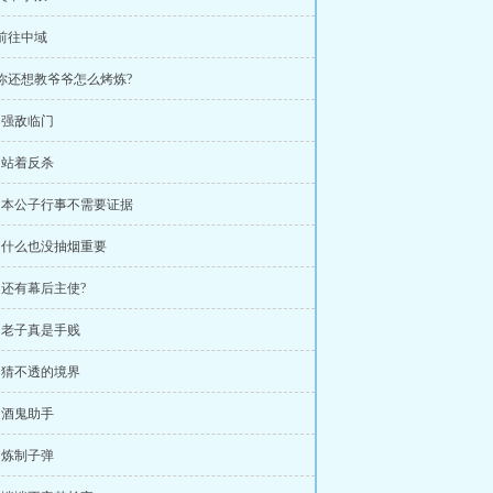
 前往中域
 你还想教爷爷怎么烤炼?
章 强敌临门
章 站着反杀
章 本公子行事不需要证据
章 什么也没抽烟重要
章 还有幕后主使?
章 老子真是手贱
章 猜不透的境界
章 酒鬼助手
章 炼制子弹