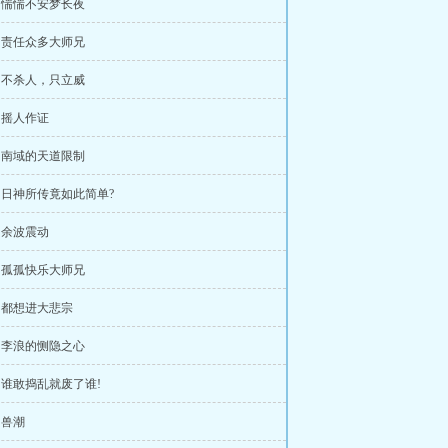
章 惴惴不安梦长夜
章 责任众多大师兄
章 不杀人，只立威
章 摇人作证
章 南域的天道限制
章 日神所传竟如此简单?
章 余波震动
章 孤孤快乐大师兄
章 都想进大悲宗
章 李浪的恻隐之心
章 谁敢捣乱就废了谁!
 兽潮