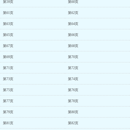
第59页
第60页
第61页
第62页
第63页
第64页
第65页
第66页
第67页
第68页
第69页
第70页
第71页
第72页
第73页
第74页
第75页
第76页
第77页
第78页
第79页
第80页
第81页
第82页