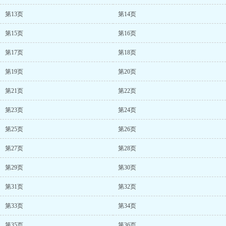
第13页
第14页
第15页
第16页
第17页
第18页
第19页
第20页
第21页
第22页
第23页
第24页
第25页
第26页
第27页
第28页
第29页
第30页
第31页
第32页
第33页
第34页
第35页
第36页