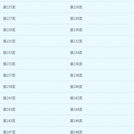
第225页
第226页
第227页
第228页
第229页
第230页
第231页
第232页
第233页
第234页
第235页
第236页
第237页
第238页
第239页
第240页
第241页
第242页
第243页
第244页
第245页
第246页
第247页
第248页