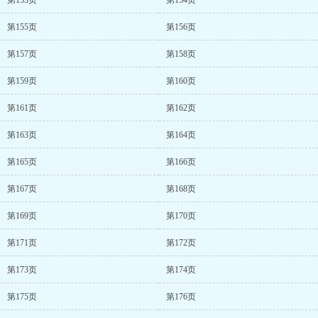
第153页
第154页
第155页
第156页
第157页
第158页
第159页
第160页
第161页
第162页
第163页
第164页
第165页
第166页
第167页
第168页
第169页
第170页
第171页
第172页
第173页
第174页
第175页
第176页