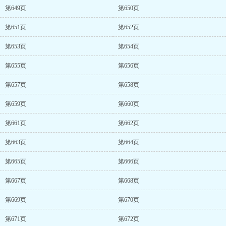
第649页
第650页
第651页
第652页
第653页
第654页
第655页
第656页
第657页
第658页
第659页
第660页
第661页
第662页
第663页
第664页
第665页
第666页
第667页
第668页
第669页
第670页
第671页
第672页