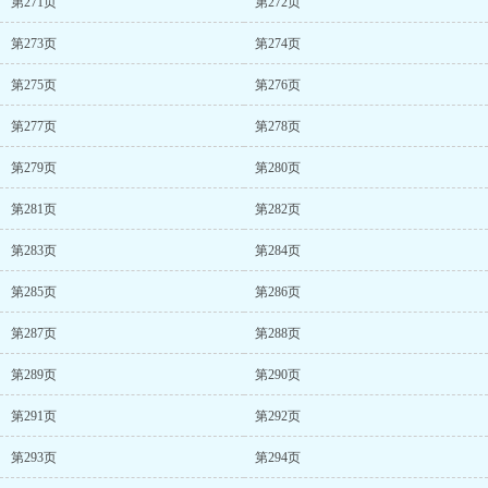
第271页
第272页
第273页
第274页
第275页
第276页
第277页
第278页
第279页
第280页
第281页
第282页
第283页
第284页
第285页
第286页
第287页
第288页
第289页
第290页
第291页
第292页
第293页
第294页