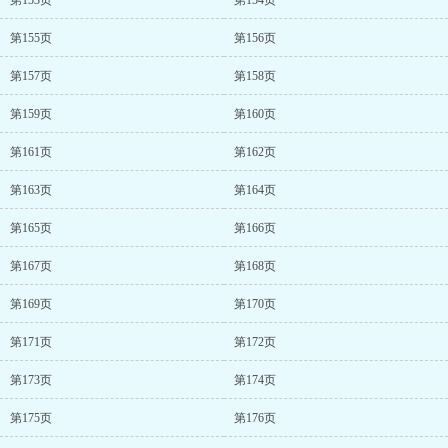
第153页
第154页
第155页
第156页
第157页
第158页
第159页
第160页
第161页
第162页
第163页
第164页
第165页
第166页
第167页
第168页
第169页
第170页
第171页
第172页
第173页
第174页
第175页
第176页