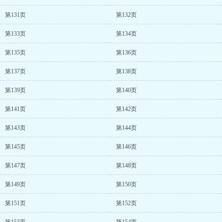
第131页
第132页
第133页
第134页
第135页
第136页
第137页
第138页
第139页
第140页
第141页
第142页
第143页
第144页
第145页
第146页
第147页
第148页
第149页
第150页
第151页
第152页