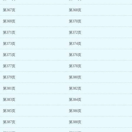
第367页
第368页
第369页
第370页
第371页
第372页
第373页
第374页
第375页
第376页
第377页
第378页
第379页
第380页
第381页
第382页
第383页
第384页
第385页
第386页
第387页
第388页