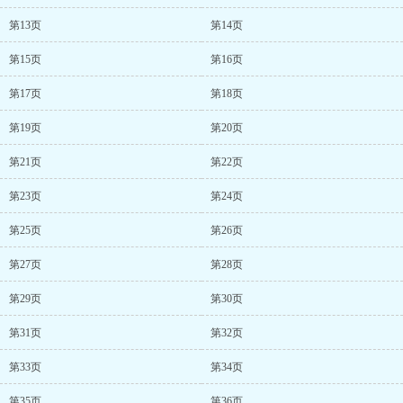
第13页
第14页
第15页
第16页
第17页
第18页
第19页
第20页
第21页
第22页
第23页
第24页
第25页
第26页
第27页
第28页
第29页
第30页
第31页
第32页
第33页
第34页
第35页
第36页