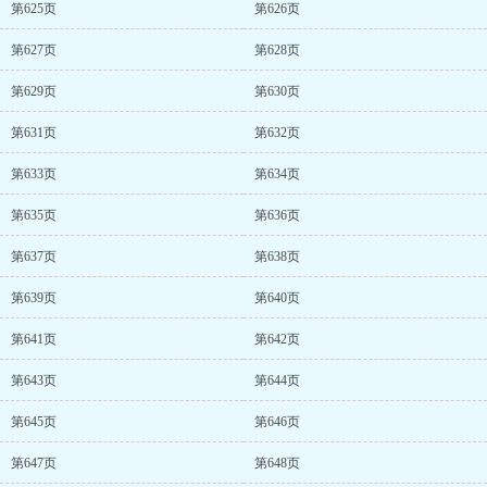
第625页
第626页
第627页
第628页
第629页
第630页
第631页
第632页
第633页
第634页
第635页
第636页
第637页
第638页
第639页
第640页
第641页
第642页
第643页
第644页
第645页
第646页
第647页
第648页