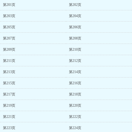
第201页
第202页
第203页
第204页
第205页
第206页
第207页
第208页
第209页
第210页
第211页
第212页
第213页
第214页
第215页
第216页
第217页
第218页
第219页
第220页
第221页
第222页
第223页
第224页