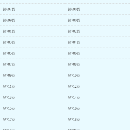
第697页
第698页
第699页
第700页
第701页
第702页
第703页
第704页
第705页
第706页
第707页
第708页
第709页
第710页
第711页
第712页
第713页
第714页
第715页
第716页
第717页
第718页