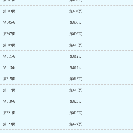
第601页
第602页
第603页
第604页
第605页
第606页
第607页
第608页
第609页
第610页
第611页
第612页
第613页
第614页
第615页
第616页
第617页
第618页
第619页
第620页
第621页
第622页
第623页
第624页