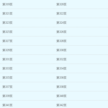
第319页
第320页
第321页
第322页
第323页
第324页
第325页
第326页
第327页
第328页
第329页
第330页
第331页
第332页
第333页
第334页
第335页
第336页
第337页
第338页
第339页
第340页
第341页
第342页