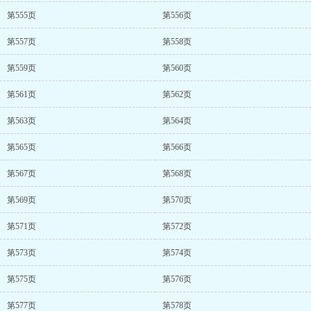
第555页
第556页
第557页
第558页
第559页
第560页
第561页
第562页
第563页
第564页
第565页
第566页
第567页
第568页
第569页
第570页
第571页
第572页
第573页
第574页
第575页
第576页
第577页
第578页