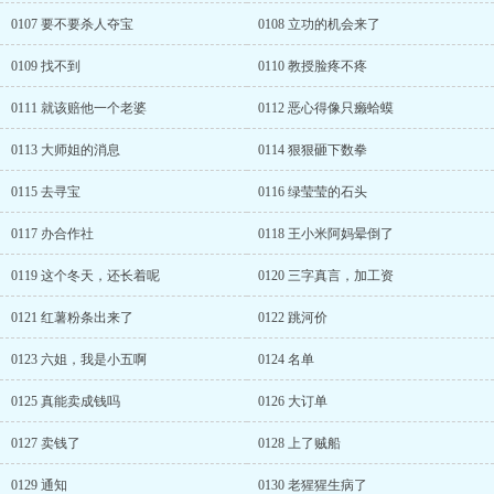
0107 要不要杀人夺宝
0108 立功的机会来了
0109 找不到
0110 教授脸疼不疼
0111 就该赔他一个老婆
0112 恶心得像只癞蛤蟆
0113 大师姐的消息
0114 狠狠砸下数拳
0115 去寻宝
0116 绿莹莹的石头
0117 办合作社
0118 王小米阿妈晕倒了
0119 这个冬天，还长着呢
0120 三字真言，加工资
0121 红薯粉条出来了
0122 跳河价
0123 六姐，我是小五啊
0124 名单
0125 真能卖成钱吗
0126 大订单
0127 卖钱了
0128 上了贼船
0129 通知
0130 老猩猩生病了