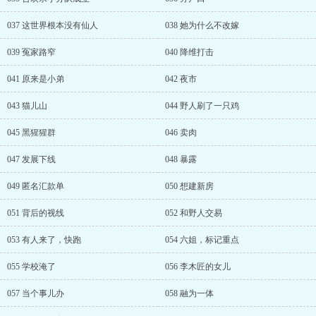
037 这世界根本没有仙人
038 她为什么不改嫁
039 冤家路窄
040 降维打击
041 原来是小弟
042 夜市
043 猫儿山
044 野人刷了一只鸡
045 黑猩猩群
046 卖肉
047 发展下线
048 暴露
049 匿名汇款单
050 想建新房
051 背后的视线
052 和野人交易
053 有人来了，快跑
054 六姐，标记重点
055 学校淹了
056 李木匠的女儿
057 当个事儿办
058 融为一体