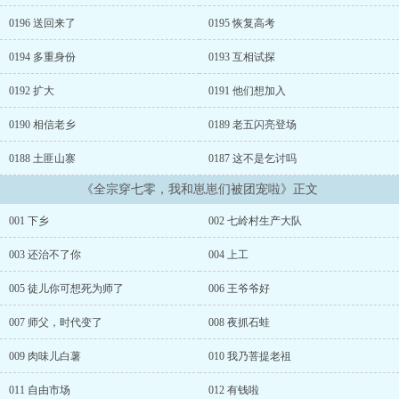
0196 送回来了
0195 恢复高考
0194 多重身份
0193 互相试探
0192 扩大
0191 他们想加入
0190 相信老乡
0189 老五闪亮登场
0188 土匪山寨
0187 这不是乞讨吗
《全宗穿七零，我和崽崽们被团宠啦》正文
001 下乡
002 七岭村生产大队
003 还治不了你
004 上工
005 徒儿你可想死为师了
006 王爷爷好
007 师父，时代变了
008 夜抓石蛙
009 肉味儿白薯
010 我乃菩提老祖
011 自由市场
012 有钱啦