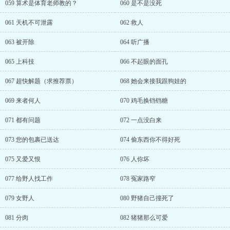
059 算术是体育老师教的？
060 是不是没死
061 天机不可泄露
062 救人
063 被开除
064 听广播
065 上科技
066 不起眼的面孔
067 超快解题（求推荐票）
068 她会来接我跟狗娃的
069 来者何人
070 鸡毛换铛铛糖
071 都有问题
072 一点没白来
073 您的包裹已送达
074 偷东西你不得好死
075 又爱又恨
076 人你坏
077 给野人找工作
078 冤家路窄
079 女野人
080 野猪自己撞死了
081 分肉
082 猪猪那么可爱