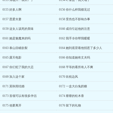
0153 傅临川：我诈尸了
0154 叶箐芸：我天塌了
0155 好多人啊
0156 你什么样我都见过
0157 恩爱夫妻
0158 受伤也不影响办事
0159 这女人该死的美味
0160 成功引起他的注意
0161 她是魅魔来的吗
0162 我手冷你帮我暖暖
0163 泰山目眦欲裂
0164 她到底背着他招惹了多少人
0165 露天电影
0166 你知道她有丈夫吗
0167 你们犯了我的大忌
0168 平等的看所有人不爽
0169 加入这个家
0170 吹枕边风
0171 莫秋雨结婚
0172 一盒大白兔奶糖
0173 首领可以有很多伴侣
0174 靡靡的松木香
0175 他要离开
0176 留下的礼物