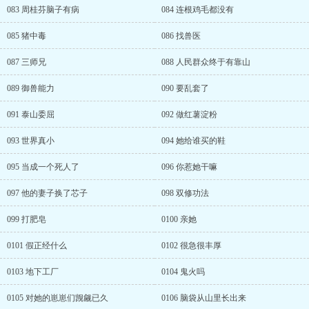
083 周桂芬脑子有病
084 连根鸡毛都没有
085 猪中毒
086 找兽医
087 三师兄
088 人民群众终于有靠山
089 御兽能力
090 要乱套了
091 泰山委屈
092 做红薯淀粉
093 世界真小
094 她给谁买的鞋
095 当成一个死人了
096 你惹她干嘛
097 他的妻子换了芯子
098 双修功法
099 打肥皂
0100 亲她
0101 假正经什么
0102 很急很丰厚
0103 地下工厂
0104 鬼火吗
0105 对她的崽崽们觊觎已久
0106 脑袋从山里长出来