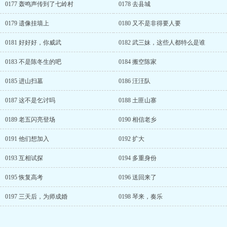
0177 轰鸣声传到了七岭村
0178 去县城
0179 遗像挂墙上
0180 又不是非得要人要
0181 好好好，你威武
0182 武三妹，这些人都特么是谁
0183 不是陈冬生的吧
0184 搬空陈家
0185 进山扫墓
0186 汪汪队
0187 这不是乞讨吗
0188 土匪山寨
0189 老五闪亮登场
0190 相信老乡
0191 他们想加入
0192 扩大
0193 互相试探
0194 多重身份
0195 恢复高考
0196 送回来了
0197 三天后，为师成婚
0198 琴来，奏乐