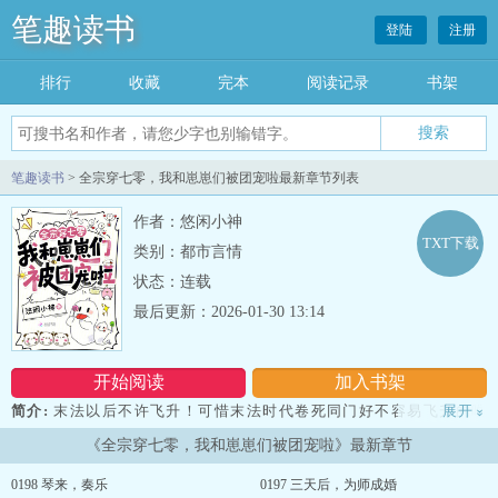
笔趣读书
登陆
注册
排行
收藏
完本
阅读记录
书架
笔趣读书
> 全宗穿七零，我和崽崽们被团宠啦最新章节列表
作者：悠闲小神
TXT下载
类别：都市言情
状态：连载
最后更新：2026-01-30 13:14
开始阅读
加入书架
简介:
末法以后不许飞升！可惜末法时代卷死同门好不容易飞升的唯
展开
»
二剑修叶箐芸看到这行字时已经晚了。重新睁开眼，她成了七十年代
《全宗穿七零，我和崽崽们被团宠啦》最新章节
的全职妈妈。丈夫失踪三年疑似牺牲，偏心恶婆婆把她和四个娃赶回
娘家。屋漏偏逢连夜…--全宗穿七零，我和崽崽们被团宠啦...
0198 琴来，奏乐
0197 三天后，为师成婚