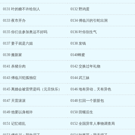
0131 叶的糖不许给别人
0132 野鸡蛋
0133 夜市开办
0134 傅临川的引蛇出洞
0135 你们去参加奥运不好吗
0136 叶你别生气
0137 妻子就是六姐
0138 发钱
0139 搬新家
0140蜂蜜
0141 杀猪分肉
0142 交换过年礼物
0143 傅临川犯孤独症
0144 武三妹
0145 离婚会被雷劈是吗（元旦快乐）
0146 地有异动，天有异色
0147 天雷滚滚
0148 扛回一个脏脏包
0149 他要以身相许
0150 田螺后生
0151 记忆错乱
0152 全国异常人事物调查局