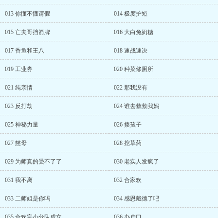
013 你懂不懂请假
014 极度护短
015 亡夫哥挡箭牌
016 大白兔奶糖
017 香鱼和王八
018 速战速决
019 工业券
020 种菜修厕所
021 纯亲情
022 那我没有
023 反打劫
024 谁去救救我妈
025 神秘力量
026 揍孩子
027 慈母
028 挖草药
029 为师真的受不了了
030 老实人发疯了
031 我不离
032 合家欢
033 二师姐是你吗
034 感恩戴德了吧
035 合欢宗小分队成立
036 办户口