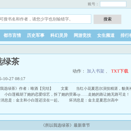
账号：
都市言情
历史军事
科幻灵异
网游竞技
女生频道
排行
选绿茶
动作：
加入书架
、
TXT下载
0-27 08:17
《所以我选绿茶》作者：唯酒【完结】 文案 当红小花夏思尔演技精湛，貌美
 小白莲截胡了她的恋爱综艺，拆了她的荧幕cp……走她的路让她无路可走
消息是：金主和小白莲还没在一起。 坏消息是：金主是夏思尔高中
《所以我选绿茶》最新章节