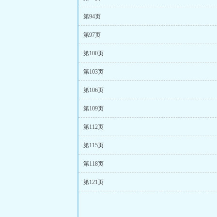
第94页
第97页
第100页
第103页
第106页
第109页
第112页
第115页
第118页
第121页