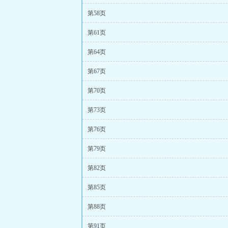
第58页
第61页
第64页
第67页
第70页
第73页
第76页
第79页
第82页
第85页
第88页
第91页