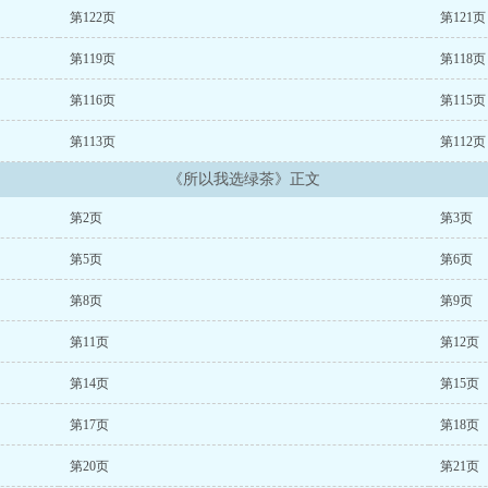
第122页
第121页
第119页
第118页
第116页
第115页
第113页
第112页
《所以我选绿茶》正文
第2页
第3页
第5页
第6页
第8页
第9页
第11页
第12页
第14页
第15页
第17页
第18页
第20页
第21页