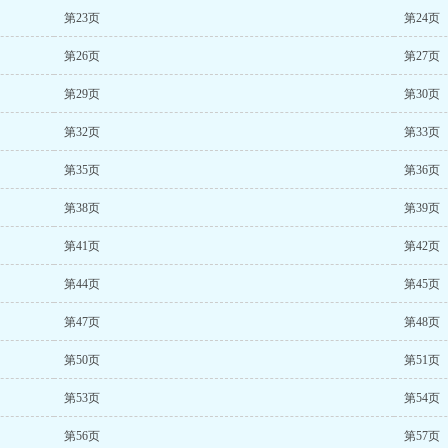
第23页
第24页
第26页
第27页
第29页
第30页
第32页
第33页
第35页
第36页
第38页
第39页
第41页
第42页
第44页
第45页
第47页
第48页
第50页
第51页
第53页
第54页
第56页
第57页