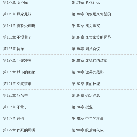
第177章 听不懂
第178章 紧张什么
第179章 风家兄妹
第180章 偶像用来仰望的
第181章 喜欢受虐吗
第182章 成为事实
第183章 不惯着了
第184章 九大家族的局势
第185章 徒弟
第186章 圆桌会议
第187章 问题冲突
第188章 赤裸裸的炫富
第189章 城市的形象
第190章 诡异的黑影
第191章 空间禁锢
第192章 新的技能
第193章 取名字
第194章 确定消息
第195章 不录了
第196章 授业
第197章 震慑
第198章 中二的故事
第199章 作死的周明
第200章 蚁后白依依