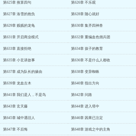
第625章 推算四句
第626章 不乐观
第627章 洛雪的抱负
第628章 随心就好
第629章 贱贱的龙龟
第630章 集齐四神兽
第631章 开启商业模式
第632章 重编血色佣兵团
第633章 直接拒绝
第634章 孩子的教育
第635章 小玄讲故事
第636章 不是什么人都收
第637章 成为队长的缘由
第638章 变异蜘蛛
第639章 龙血古木
第640章 指出方向
第641章 我们是人，不是鸟
第642章 问路
第643章 玄天藤
第644章 进入塔中
第645章 城中遇旧人
第646章 因果已注定
第647章 不后悔
第648章 游戏之中的主角