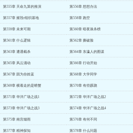
第555章 天命九算的推演
第556章 想想办法
第557章 摧毁r组织基地
第558章 跑空
第559章 未来可期
第560章 暗夜诛杀榜
第561章 什么逻辑
第562章 撕破脸
第563章 遭遇截杀
第564章 东瀛人的图谋
第565章 风云涌动
第566章 行动开始
第567章 因为你姓蓝
第568章 大学同学
第569章 横着走的是螃蟹
第570章 有些蹊跷
第571章 华洋广场之战1
第572章 华洋广场之战2
第573章 华洋广场之战3
第574章 华洋广场之战4
第575章 南宫烟雨
第576章 有何不同
第577章 精神探知
第578章 什么问题