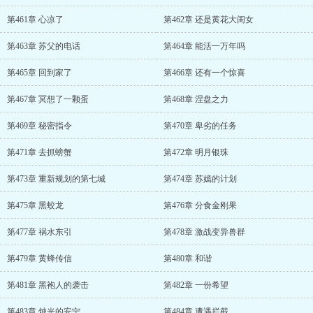
第461章 心凉了
第462章 还是黄花大闺女
第463章 苏父的电话
第464章 能活一万年吗
第465章 回到家了
第466章 还有一个惊喜
第467章 冥想了一颗蛋
第468章 涅盘之力
第469章 秘密指令
第470章 卑劣的任务
第471章 去抓螃蟹
第472章 明月银珠
第473章 重新规划的第七城
第474章 苏嫣的计划
第475章 黑蛟龙
第476章 分食金刚果
第477章 祸水东引
第478章 激战变异兽群
第479章 黄蜂传信
第480章 和谐
第481章 黑袍人的袭击
第482章 一份希望
第483章 烛光的安宁
第484章 遭遇拦截