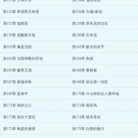
第153章 人体炸弹
第154章 鬼面哀歌
第155章 希望而又绝望
第156章 引爆r基地
第157章 鬼精灵
第158章 苏冬灵的过往
第159章 觉醒暗天使
第160章 生奇花
第161章 像是活的
第162章 蚁兵的名字
第163章 太阳神教的异动
第164章 夜探
第165章 徽章又现
第166章 要粮食
第167章 秦瑞求救
第168章 前往第一街区
第169章 提条件
第170章 什么样的女人最幸福
第171章 城市之心
第172章 南宫风
第173章 前往十渡坑
第174章 斩杀母虫
第175章 晚宴的邀请
第176章 白茜的魅力