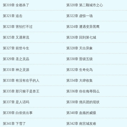
第319章 全都杀了
第320章 第二颗城市之心
第321章 追击
第322章 虚惊一场
第323章 害怕打不过
第324章 遭遇变异黑鹰
第325章 又遇寒流
第326章 回到第七城
第327章 前世今生
第328章 天出异象
第329章 圣之灵晶
第330章 晋级五级
第331章 神之灵源
第332章 生奇化鸟
第333章 有没有在乎的人
第334章 大肆收集
第335章 那只猴子是兽王
第336章 你在侮辱我么
第337章 是人话吗
第338章 佣兵团的现状
第339章 白依依出事
第340章 血殇的威慑
第341章 下雪了
第342章 南宫城发难