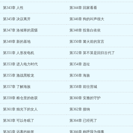
第343章 人性
第344章 回家看看
第345章 决议离开
第346章 狗的叫声很大
第347章 洛倾寒的震慑
第348章 投靠白依依
第349章 新的基地
第350章 篝火前的宣言
第351章 人形发电机
第352章 算不算是回归古代了
第353章 进入电力时代
第354章 选址
第355章 激战黑蛟龙
第356章 海族
第357章 了解海族
第358章 前往营城
第359章 粮仓里的收获
第360章 安雅的守护
第361章 烛光下的女人
第362章 接纳
第363章 可以冬眠了
第364章 已经死了
第365章 远离的标签
第366章 称呼我为领事