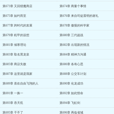
第673章 又回猎魔商店
第674章 商量个事情
第675章 如约而至
第676章 来自司徒晨明的谢礼
第677章 跨时代的发展
第678章 傲慢的科学家
第679章 机甲的设想
第680章 三代超战
第681章 倾寒理论
第682章 出现新的情况
第683章 取名黑龙皇
第684章 精神力沟通
第685章 商议失败
第686章 各有心思
第687章 这里就是我家
第688章 公交车计划
第689章 喜欢自由飞翔的人
第690章 化龙成功
第691章 一换一
第692章 如此惜命
第693章 吞天犼
第694章 飞虹剑
第695章 干不了
第696章 再临省城