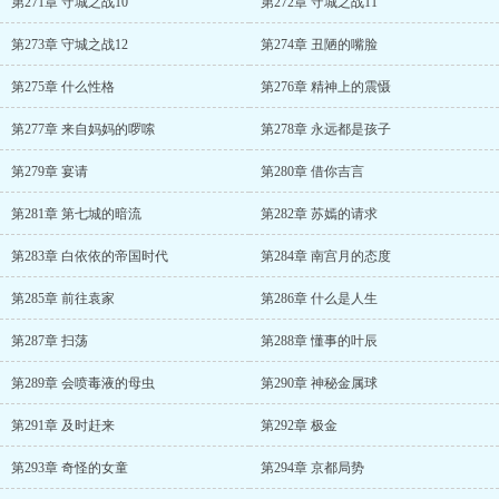
第271章 守城之战10
第272章 守城之战11
第273章 守城之战12
第274章 丑陋的嘴脸
第275章 什么性格
第276章 精神上的震慑
第277章 来自妈妈的啰嗦
第278章 永远都是孩子
第279章 宴请
第280章 借你吉言
第281章 第七城的暗流
第282章 苏嫣的请求
第283章 白依依的帝国时代
第284章 南宫月的态度
第285章 前往袁家
第286章 什么是人生
第287章 扫荡
第288章 懂事的叶辰
第289章 会喷毒液的母虫
第290章 神秘金属球
第291章 及时赶来
第292章 极金
第293章 奇怪的女童
第294章 京都局势