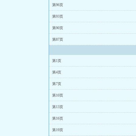
第96页
第93页
第90页
第87页
第1页
第4页
第7页
第10页
第13页
第16页
第19页