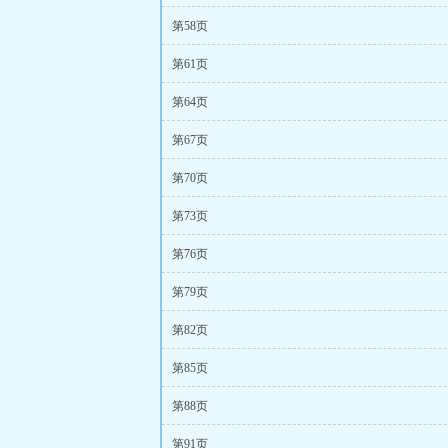
第58页
第61页
第64页
第67页
第70页
第73页
第76页
第79页
第82页
第85页
第88页
第91页