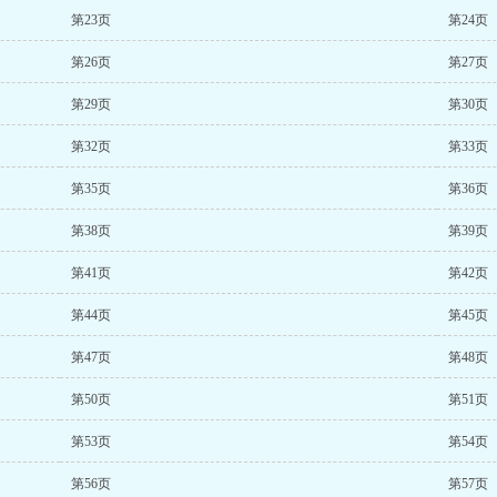
第23页
第24页
第26页
第27页
第29页
第30页
第32页
第33页
第35页
第36页
第38页
第39页
第41页
第42页
第44页
第45页
第47页
第48页
第50页
第51页
第53页
第54页
第56页
第57页