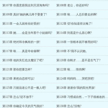
第107章 你愿意跟我去到天涯海角吗?
第108章 老公，你还好吗?
第109章 真好!她的枫儿终于娶妻了!
第110章 唉……人总归要走的啊!
第111章 一会儿就有你好受的!
第112章 切!你知道得太晚了!
第113章 她……会是当年那个小姑娘吗?
第114章 到底是什么居心啊?
第115章 绝对和冷枫有的一拼!
第116章 一张根本就不够用好吗?
第117章 唉……真是夺命催啊!
第118章 不!我不认识她。
第119章 他的失忆也太魔怔了吧?
第120章 你刚才……是不是生气了?
第121章 那你想要怎样?
第122章 唉……情伤啊!
第123章 果然自恋得可以!
第124章 呜呜呜……哭吧哭吧!
第125章 只能说老公不是一般人吧!
第126章 谢谢你!我的阳光男孩!
第127章 怎么?还不放手?
第128章 习惯成自然，一下子很难改的啊!
第129章 你确定今天的天气很好?
第130章 怎么?没饱?