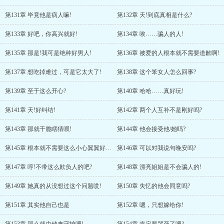
第131章 毕竟他是病人嘛!
第132章 天!到底真相是什么?
第133章 好吧，你高兴就好!
第134章 唉……骗人的人!
第135章 那是!我可是绝种好男人!
第136章 被爱的人根本就不需要道歉啊!
第137章 想吃掉难过，可是它太大了!
第138章 这个笨女人怎么回事?
第139章 至于这么开心?
第140章 哈哈……真好玩!
第141章 天!好纠结!
第142章 两个人互补不是刚好吗?
第143章 那就干脆瞎猜呗!
第144章 他会接受他/她吗?
第145章 根本就不需要这么小心翼翼好吗?
第146章 可以对我说句晚安吗?
第147章 哼!不带这么欺负人的吧?
第148章 漂亮姐姐是不会骗人的!
第149章 她真的从没想过这个问题哎!
第150章 失忆的他会同意吗?
第151章 其实他自己也是
第152章 嗯，只想嫁给你!