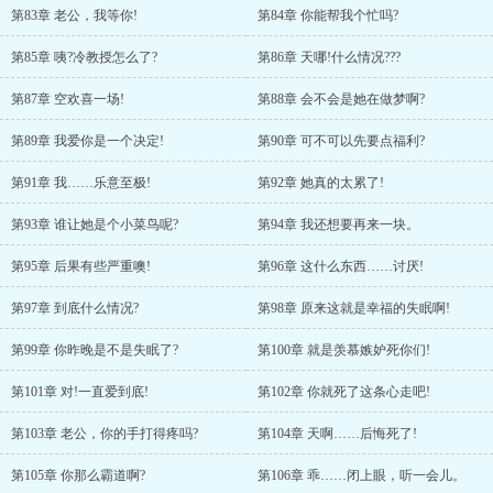
第83章 老公，我等你!
第84章 你能帮我个忙吗?
第85章 咦?冷教授怎么了?
第86章 天哪!什么情况???
第87章 空欢喜一场!
第88章 会不会是她在做梦啊?
第89章 我爱你是一个决定!
第90章 可不可以先要点福利?
第91章 我……乐意至极!
第92章 她真的太累了!
第93章 谁让她是个小菜鸟呢?
第94章 我还想要再来一块。
第95章 后果有些严重噢!
第96章 这什么东西……讨厌!
第97章 到底什么情况?
第98章 原来这就是幸福的失眠啊!
第99章 你昨晚是不是失眠了?
第100章 就是羡慕嫉妒死你们!
第101章 对!一直爱到底!
第102章 你就死了这条心走吧!
第103章 老公，你的手打得疼吗?
第104章 天啊……后悔死了!
第105章 你那么霸道啊?
第106章 乖……闭上眼，听一会儿。