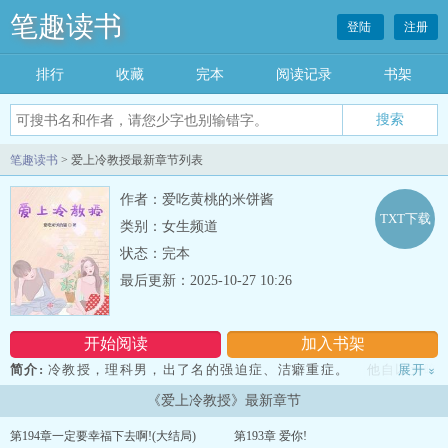
笔趣读书
登陆
注册
排行
收藏
完本
阅读记录
书架
笔趣读书
> 爱上冷教授最新章节列表
作者：爱吃黄桃的米饼酱
TXT下载
类别：女生频道
状态：完本
最后更新：2025-10-27 10:26
开始阅读
加入书架
简介:
冷教授，理科男，出了名的强迫症、洁癖重症。 他自以为暗
展开
»
恋多年的女人背叛了他，被她捡漏了，两个人当天闪婚，自愿签订不
《爱上冷教授》最新章节
平等条约。 行！没问题！ 她的内心超级强大！每天都想着扑倒
他！ 可他似乎对她从不来电，甚至心里还有别人的影子？ 后来她
第194章一定要幸福下去啊!(大结局)
第193章 爱你!