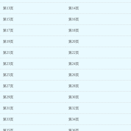
第13页
第14页
第15页
第16页
第17页
第18页
第19页
第20页
第21页
第22页
第23页
第24页
第25页
第26页
第27页
第28页
第29页
第30页
第31页
第32页
第33页
第34页
第35页
第36页