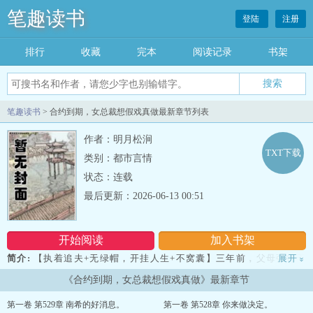
笔趣读书
登陆
注册
排行
收藏
完本
阅读记录
书架
笔趣读书
> 合约到期，女总裁想假戏真做最新章节列表
作者：明月松涧
TXT下载
类别：都市言情
状态：连载
最后更新：2026-06-13 00:51
开始阅读
加入书架
简介:
【执着追夫+无绿帽，开挂人生+不窝囊】三年前，父母强行干
展开
»
涉，身价上亿的总裁唐若涵跟身无分文的林泽结婚。自此，唐家赘
《合约到期，女总裁想假戏真做》最新章节
婿，为财不择手段，软饭男，都成了贴在林泽身上的标签。结婚三
年，唐若涵恨…--合约到期，女总裁想假戏真做...
第一卷 第529章 南希的好消息。
第一卷 第528章 你来做决定。