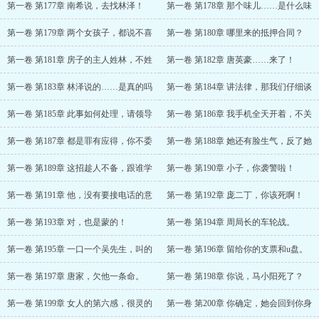
第一卷 第177章 南希说，去找林泽！
第一卷 第178章 那个味儿……是什么味
第一卷 第179章 两个女孩子，都说不喜
第一卷 第180章 哪里来的抵押合同？
第一卷 第181章 房子的主人姓林，不姓
第一卷 第182章 唐英豪……来了！
第一卷 第183章 林泽说的……是真的吗
第一卷 第184章 讲法律，那我们仔细谈
第一卷 第185章 此事如何处理，请领导
第一卷 第186章 我手机全天开着，不关
第一卷 第187章 都是罪有应得，你不委
第一卷 第188章 她还有脸生气，反了她
第一卷 第189章 这招趁人不备，跟谁学
第一卷 第190章 小子，你袭警啦！
第一卷 第191章 他，没有要接电话的意
第一卷 第192章 庞二丁，你该死啊！
第一卷 第193章 对，也是蒙的！
第一卷 第194章 周局长的车轮战。
第一卷 第195章 一口一个吴先生，叫的
第一卷 第196章 留给你的支票和u盘。
第一卷 第197章 唐家，欠他一条命。
第一卷 第198章 你说，马小阳死了？
第一卷 第199章 女人的第六感，很灵的
第一卷 第200章 你确定，她会回到你身