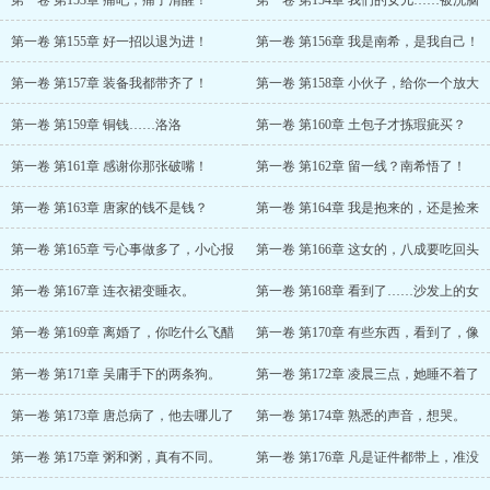
第一卷 第153章 痛吧，痛了清醒！
第一卷 第154章 我们的女儿……被洗脑
第一卷 第155章 好一招以退为进！
第一卷 第156章 我是南希，是我自己！
第一卷 第157章 装备我都带齐了！
第一卷 第158章 小伙子，给你一个放大
第一卷 第159章 铜钱……洛洛
第一卷 第160章 土包子才拣瑕疵买？
第一卷 第161章 感谢你那张破嘴！
第一卷 第162章 留一线？南希悟了！
第一卷 第163章 唐家的钱不是钱？
第一卷 第164章 我是抱来的，还是捡来
第一卷 第165章 亏心事做多了，小心报
第一卷 第166章 这女的，八成要吃回头
第一卷 第167章 连衣裙变睡衣。
第一卷 第168章 看到了……沙发上的女
第一卷 第169章 离婚了，你吃什么飞醋
第一卷 第170章 有些东西，看到了，像
第一卷 第171章 吴庸手下的两条狗。
第一卷 第172章 凌晨三点，她睡不着了
第一卷 第173章 唐总病了，他去哪儿了
第一卷 第174章 熟悉的声音，想哭。
第一卷 第175章 粥和粥，真有不同。
第一卷 第176章 凡是证件都带上，准没