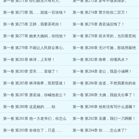
第一卷 第271章 你们眼里只有对方。
第一卷 第272章 多年不做英雄梦。
第一卷 第273章 我……就值一百块钱？
第一卷 第274章 警方给你二百万！
第一卷 第275章 王静，我要弄死你！
第一卷 第276章 唐若涵后悔了！
第一卷 第277章 她来大姨妈，你找他？
第一卷 第278章 前夫哥的，当归黄芪炖
第一卷 第279章 不能让人民群众寒心。
第一卷 第280章 无计可施，那就用最绝
第一卷 第281章 林泽，上车呀！
第一卷 第282章 南希，你懂风水？
第一卷 第283章 货车……冒烟了！
第一卷 第284章 老公，我是小涵啊！
第一卷 第285章 林泽南希，双双昏迷！
第一卷 第286章 改道，不然我要你的命
第一卷 第287章 唐若涵，你喊他老公？
第一卷 第288章 大姨，我姐夫出事了！
第一卷 第289章 这是她的……劫
第一卷 第290章 他有没有写什么遗嘱？
第一卷 第291章 他一大老爷们，你怎么
第一卷 第292章 吴庸，我们一刀两断！
第一卷 第293章 命保住了，只是……
第一卷 第294章 你……怎么来了?