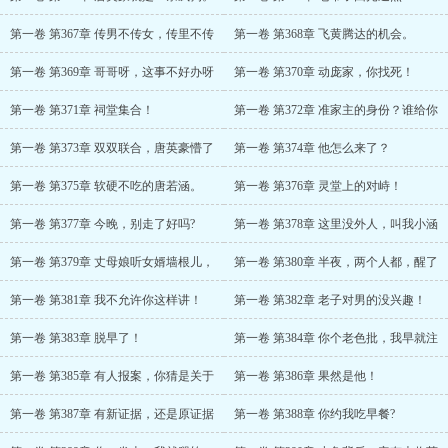
第一卷 第367章 传男不传女，传里不传
第一卷 第368章 飞黄腾达的机会。
第一卷 第369章 哥哥呀，这事不好办呀
第一卷 第370章 动庞家，你找死！
第一卷 第371章 祠堂集合！
第一卷 第372章 准家主的身份？谁给你
第一卷 第373章 双双联合，唐英豪懵了
第一卷 第374章 他怎么来了？
第一卷 第375章 软硬不吃的唐若涵。
第一卷 第376章 灵堂上的对峙！
第一卷 第377章 今晚，别走了好吗?
第一卷 第378章 这里没外人，叫我小涵
第一卷 第379章 丈母娘听女婿墙根儿，
第一卷 第380章 半夜，两个人都，醒了
第一卷 第381章 我不允许你这样讲！
第一卷 第382章 老子对男的没兴趣！
第一卷 第383章 脱早了！
第一卷 第384章 你个老色批，我早就注
第一卷 第385章 有人报案，你猜是关于
第一卷 第386章 果然是他！
第一卷 第387章 有新证据，还是原证据
第一卷 第388章 你约我吃早餐?