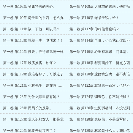
第一卷 第107章 吴庸特殊的关心。
第一卷 第108章 大城市的诱惑，他们抵
第一卷 第109章 房子里的东西，怎么办
第一卷 第110章 老爷子说，给！
第一卷 第111章 谈一下他，可以吗？
第一卷 第112章 你相信警察吗？
第一卷 第113章 就差一步，电话来了！
第一卷 第114章 再嚷，小心我让你回不
第一卷 第115章 搬走，弄得跟逃离一样
第一卷 第116章 心里有本账，门儿清。
第一卷 第117章 以房换房，如何？
第一卷 第118章 都要离婚了，留点东西
第一卷 第119章 我准备好了，可以走了
第一卷 第120章 这婚肯定离，谁不离谁
第一卷 第121章 小林先生，是在叫……
第一卷 第122章 就算离一百次，也轮不
第一卷 第123章 为什么哪里都有她？
第一卷 第124章 调查你，你不能抵触？
第一卷 第125章 周局长的反常。
第一卷 第126章 过河拆桥时，咋没想到
第一卷 第127章 我认识那女人，那是我
第一卷 第128章 表扬信，不是我写的。
第一卷 第129章 她要告别过去了？
第一卷 第130章 林泽是什么人，我比你