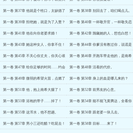
第一卷 第37章 他就是个牲口，太缺德了
第一卷 第38章 别回去了，咱们喝点儿。
第一卷 第39章 拒绝她，就是为了入赘？
第一卷 第40章 一杯敬升官，一杯敬失恋
第一卷 第41章 他在向你老婆求婚！
第一卷 第42章 觊觎她的人，想也白想！
第一卷 第43章 她这种女人，你拿不住！
第一卷 第44章 你爹没有教过你，说谎是
第一卷 第45章 不关心你丈夫，你关心谁
第一卷 第46章 开跑车带走他的，是南希
第一卷 第47章 给你足够的时间……约会
第一卷 第48章 活着的代价。
第一卷 第49章 微弱的希望火苗，点燃了
第一卷 第50章 身上的血是哪儿来的？
第一卷 第51章 他，抱上南希大腿了！
第一卷 第52章 前男友的心意。
第一卷 第53章 浴袍的带子……掉了！
第一卷 第54章 能不能飞黄腾达，全看你
第一卷 第55章 这浑水，他不想趟。
第一卷 第56章 跟老婆一块儿去。
第一卷 第57章 男小三还吃醋？吃屁去！
第一卷 第58章 目标……来了！