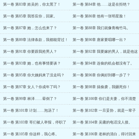
第一卷 第83章 姓吴的，你太黑了！
第一卷 第84章 他……这是在拒绝？
第一卷 第85章 我答应你，回家。
第一卷 第86章 他有一张明星脸！
第一卷 第87章 她，怎么也来了？
第一卷 第88章 我们就像青梅竹马。
第一卷 第89章 法律条款，我都能背过！
第一卷 第90章 唐家要唱哪一出？
第一卷 第91章 你要跟我抢男人？
第一卷 第92章 我要嫁的男人，就是他这
第一卷 第93章 她，也有事情要谈？
第一卷 第94章 连偷的机会都没有了。
第一卷 第95章 你大姨妈来了没走吗？
第一卷 第96章 你俩好到哪一步了？
第一卷 第97章 女人？你成年了吗？
第一卷 第98章 搞偷袭，我砸死你！
第一卷 第99章 林泽……晕倒了？
第一卷 第100章 你们是夫妻，你不清楚
第一卷 第101章 计划……泡汤了！
第一卷 第102章 一旦妥协，就是一辈子
第一卷 第103章 哥们被人举报，停职了
第一卷 第104章 吴庸的电话没人接。
第一卷 第105章 你这样，我心疼。
第一卷 第106章 老林的清白，得讨回来