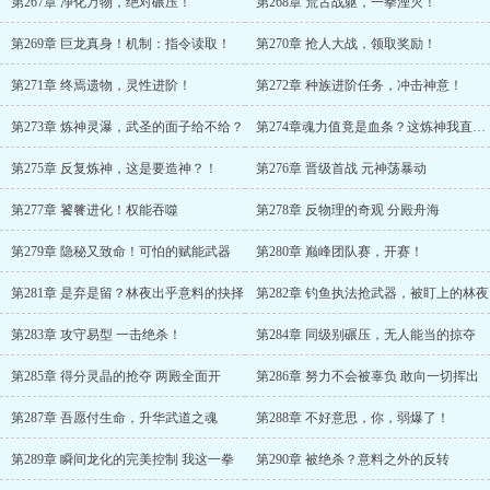
第267章 净化万物，绝对碾压！
第268章 荒古战躯，一拳湮灭！
第269章 巨龙真身！机制：指令读取！
第270章 抢人大战，领取奖励！
第271章 终焉遗物，灵性进阶！
第272章 种族进阶任务，冲击神意！
第273章 炼神灵瀑，武圣的面子给不给？
第274章魂力值竟是血条？这炼神我直接开
第275章 反复炼神，这是要造神？！
第276章 晋级首战 元神荡暴动
第277章 饕餮进化！权能吞噬
第278章 反物理的奇观 分殿舟海
第279章 隐秘又致命！可怕的赋能武器
第280章 巅峰团队赛，开赛！
第281章 是弃是留？林夜出乎意料的抉择
第282章 钓鱼执法抢武器，被盯上的林夜
第283章 攻守易型 一击绝杀！
第284章 同级别碾压，无人能当的掠夺
第285章 得分灵晶的抢夺 两殿全面开
第286章 努力不会被辜负 敢向一切挥出
第287章 吾愿付生命，升华武道之魂
第288章 不好意思，你，弱爆了！
第289章 瞬间龙化的完美控制 我这一拳
第290章 被绝杀？意料之外的反转