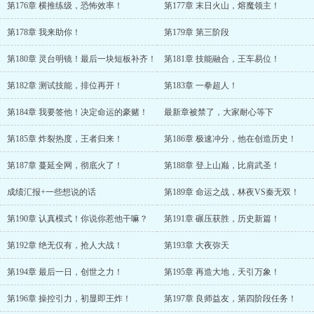
第176章 横推练级，恐怖效率！
第177章 末日火山，熔魔领主！
第178章 我来助你！
第179章 第三阶段
第180章 灵台明镜！最后一块短板补齐！
第181章 技能融合，王车易位！
第182章 测试技能，排位再开！
第183章 一拳超人！
第184章 我要签他！决定命运的豪赌！
最新章被禁了，大家耐心等下
第185章 炸裂热度，王者归来！
第186章 极速冲分，他在创造历史！
第187章 蔓延全网，彻底火了！
第188章 登上山巅，比肩武圣！
成绩汇报+一些想说的话
第189章 命运之战，林夜VS秦无双！
第190章 认真模式！你说你惹他干嘛？
第191章 碾压获胜，历史新篇！
第192章 绝无仅有，抢人大战！
第193章 大夜弥天
第194章 最后一日，创世之力！
第195章 再造大地，天引万象！
第196章 操控引力，初显即王炸！
第197章 良师益友，第四阶段任务！