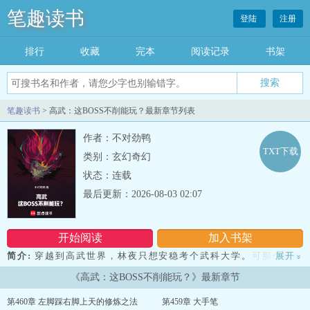
笔趣读书
登陆
注册
排行
收藏
完本
阅读记录
书架
笔趣读书
> 高武：这BOSS不削能玩？最新章节列表
作者：不对劲鸭
TXT下载
类别：玄幻奇幻
状态：连载
最后更新：2026-08-03 02:07
开始阅读
加入书架
简介:
穿越到高武世界，林夜只想安稳考个武科大学。可那个自称
展开
»
【最强副本BOSS系统】的玩意儿，好像脑子不太好使。它真以为林夜
《高武：这BOSS不削能玩？》最新章节
是个最低级的炮灰BOSS！别人的技能树是：基础拳法→猛虎拳→登龙
拳。林夜的技…--高武：这BOSS不削能玩？...
第460章 左脚踩右脚上天的修炼之法
第459章 大手笔