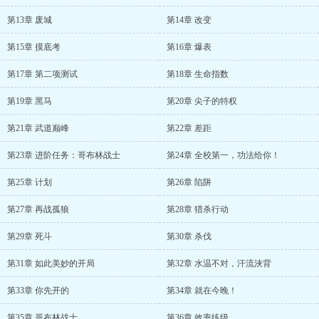
第13章 废城
第14章 改变
第15章 摸底考
第16章 爆表
第17章 第二项测试
第18章 生命指数
第19章 黑马
第20章 尖子的特权
第21章 武道巅峰
第22章 差距
第23章 进阶任务：哥布林战士
第24章 全校第一，功法给你！
第25章 计划
第26章 陷阱
第27章 再战孤狼
第28章 猎杀行动
第29章 死斗
第30章 杀伐
第31章 如此美妙的开局
第32章 水温不对，汗流浃背
第33章 你先开的
第34章 就在今晚！
第35章 哥布林战士
第36章 效率练级