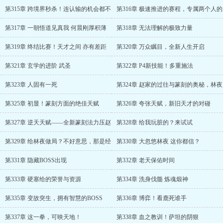
第315章 跨境界秒杀！连认输的机会都不
第316章 极速推进的赛程，专属两个人的
第317章 一朝悟道见真我 何晨刚厚积薄
第318章 无法理解的极致力量
第319章 终结比赛！天才之间 亦有差距
第320章 万众瞩目，全新人生开启
第321章 玄学的进阶 武圣
第322章 P4新技能！多重施法
第323章 人固有一死
第324章 赵家的过往与篆刻的奥秘，林夜
第325章 初显！篆刻方面的绝佳天赋
第326章 夸张天赋，新旧天才的对碰
第327章 逆天天赋——全新篆刻法力压赵
第328章 给我玩脏的？来试试
第329章 给林夜做局？不好意思，那是经
第330章 大忽悠林夜 这你都信？
第331章 隐藏BOSS出现
第332章 老天保佑时间
第333章 硬塞给的荣誉与资源
第334章 洗身伐髓 炼魂煅神
第335章 变故突生，拥有智慧的BOSS
第336章 博弈！看鹿死谁手
第337章 这一拳，可映天地！
第338章 血之教训！萨坦的阴狠