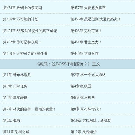
第458章 热锅上的樱花国
第457章 大夏怒火将至
第456章 不可能的计划
第455章 虽迟但到 大夏的怒火！
第454章 SS级武道灵性的真正威能
第453章 无处可逃！
第452章 你可是林夜啊！
第451章 君主之力！
第450章 无迹可寻的S级任务
第449章 英魂永存
《高武：这BOSS不削能玩？》正文
第1章 哥布林杂兵
第2章 求一个念头通达
第3章 日常任务
第4章 练级区
第5章 厚实表皮
第6章 这不科学
第7章 林夜的选择，暴增的食量！
第8章 哥布林专武！
第9章 棍势
第10章 实战对练，新机制
第11章 乱棍之威
第12章 灵魂熔炉