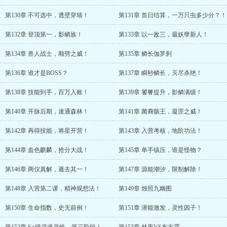
第130章 不可选中，透壁穿墙！
第131章 首日结算，一万只虫多少分？！
第132章 登顶第一，影鳞族！
第133章 以一敌三，最妖孽新人！
第134章 兽人战士，顺劈之威！
第135章 鳞长伽罗刹
第136章 谁才是BOSS？
第137章 瞬秒鳞长，灭尽杀绝！
第138章 技能到手，百万入账！
第139章 饕餮提升，影鳞满级！
第140章 开脉后期，速通森林！
第141章 菌裔骸王，凝罡之威！
第142章 再得技能，将星开营！
第143章 入营考核，地阶功法！
第144章 血色麒麟，抢分大战！
第145章 单手镇压，谁是怪物？
第146章 两仪真解，遁去其一！
第147章 源能潮汐，限制解除！
第148章 入营第二课，精神观想法！
第149章 烛照九幽图
第150章 生命指数，史无前例！
第151章 潜能激发，灵性因子！