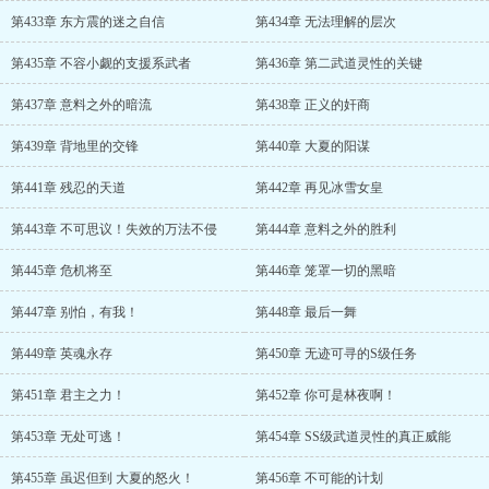
第433章 东方震的迷之自信
第434章 无法理解的层次
第435章 不容小觑的支援系武者
第436章 第二武道灵性的关键
第437章 意料之外的暗流
第438章 正义的奸商
第439章 背地里的交锋
第440章 大夏的阳谋
第441章 残忍的天道
第442章 再见冰雪女皇
第443章 不可思议！失效的万法不侵
第444章 意料之外的胜利
第445章 危机将至
第446章 笼罩一切的黑暗
第447章 别怕，有我！
第448章 最后一舞
第449章 英魂永存
第450章 无迹可寻的S级任务
第451章 君主之力！
第452章 你可是林夜啊！
第453章 无处可逃！
第454章 SS级武道灵性的真正威能
第455章 虽迟但到 大夏的怒火！
第456章 不可能的计划