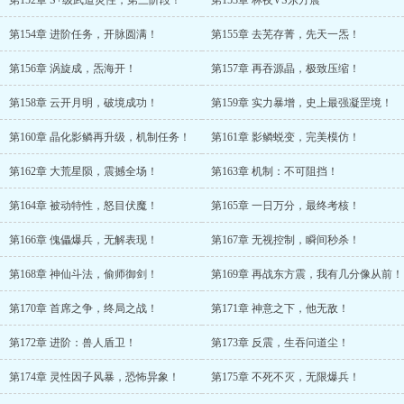
第152章 S+级武道灵性，第三阶段！
第153章 林夜VS东方震
第154章 进阶任务，开脉圆满！
第155章 去芜存菁，先天一炁！
第156章 涡旋成，炁海开！
第157章 再吞源晶，极致压缩！
第158章 云开月明，破境成功！
第159章 实力暴增，史上最强凝罡境！
第160章 晶化影鳞再升级，机制任务！
第161章 影鳞蜕变，完美模仿！
第162章 大荒星陨，震撼全场！
第163章 机制：不可阻挡！
第164章 被动特性，怒目伏魔！
第165章 一日万分，最终考核！
第166章 傀儡爆兵，无解表现！
第167章 无视控制，瞬间秒杀！
第168章 神仙斗法，偷师御剑！
第169章 再战东方震，我有几分像从前！
第170章 首席之争，终局之战！
第171章 神意之下，他无敌！
第172章 进阶：兽人盾卫！
第173章 反震，生吞问道尘！
第174章 灵性因子风暴，恐怖异象！
第175章 不死不灭，无限爆兵！