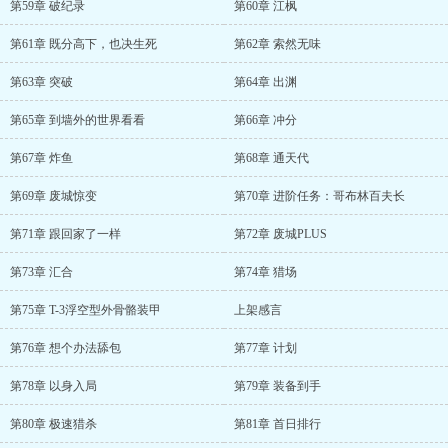
第59章 破纪录
第60章 江枫
第61章 既分高下，也决生死
第62章 索然无味
第63章 突破
第64章 出渊
第65章 到墙外的世界看看
第66章 冲分
第67章 炸鱼
第68章 通天代
第69章 废城惊变
第70章 进阶任务：哥布林百夫长
第71章 跟回家了一样
第72章 废城PLUS
第73章 汇合
第74章 猎场
第75章 T-3浮空型外骨骼装甲
上架感言
第76章 想个办法舔包
第77章 计划
第78章 以身入局
第79章 装备到手
第80章 极速猎杀
第81章 首日排行