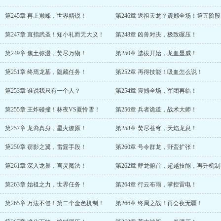
第245章 再上巅峰，世界精锐！
第246章 返祖天龙？震撼全场！第五阶段
第247章 直指武圣！知小礼而无大义！
第248章 凶兽对决，极致碾压！
第249章 焦土弥漫，焚尽万物！
第250章 选拔开始，龙血显威！
第251章 终焉龙墓，隐藏任务！
第252章 再得技能！吸血怎么说！
第253章 谁说我只有一个人？
第254章 震撼全场，军团再临！
第255章 王炸碰撞！林夜VS夏怜雪！
第256章 兵者诡道，战术大师！
第257章 龙裔真身，星火燎原！
第258章 焚尽苍穹，天焰龙息！
第259章 窃影之翼，雷霆手段！
第260章 号令群龙，野蛮扩张！
第261章 深入龙巢，言灵魔法！
第262章 群龙俯首，超越技能，再升机制
第263章 始祖之力，世界任务！
第264章 行云布雨，掌控雷电！
第265章 万法不侵！第二个金色机制！
第266章 终局之战！再会夜无疆！