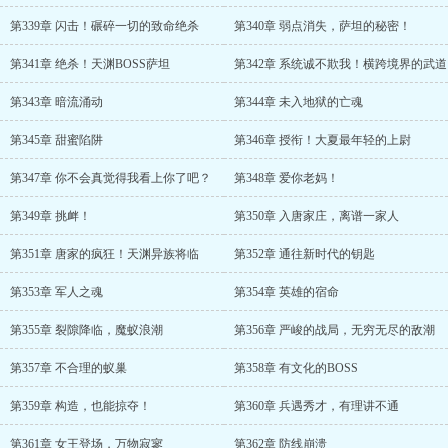
第339章 闪击！碾碎一切的致命绝杀
第340章 弱点消失，萨坦的秘密！
第341章 绝杀！天渊BOSS萨坦
第342章 系统诚不欺我！横跨境界的武道
第343章 暗流涌动
第344章 未入地狱的亡魂
第345章 甜蜜陷阱
第346章 授衔！大夏最年轻的上尉
第347章 你不会真觉得我看上你了吧？
第348章 爱你老妈！
第349章 挑衅！
第350章 入唐家庄，离谱一家人
第351章 唐家的疯狂！天渊异族将临
第352章 通往新时代的钥匙
第353章 军人之魂
第354章 英雄的宿命
第355章 裂隙降临，魔蚁浪潮
第356章 严峻的战局，无穷无尽的敌潮
第357章 不合理的蚁巢
第358章 有文化的BOSS
第359章 构造，也能掠夺！
第360章 兵遇秀才，有理讲不通
第361章 女王登场，万物寂寥
第362章 防线崩溃