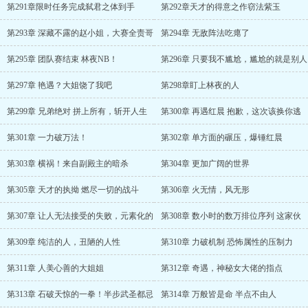
第291章限时任务完成弑君之体到手
第292章天才的得意之作窃法紫玉
第293章 深藏不露的赵小姐，大赛全责哥
第294章 无敌阵法吃瘪了
第295章 团队赛结束 林夜NB！
第296章 只要我不尴尬，尴尬的就是别人
第297章 艳遇？大姐饶了我吧
第298章盯上林夜的人
第299章 兄弟绝对 拼上所有，斩开人生
第300章 再遇红晨 抱歉，这次该换你逃
第301章 一力破万法！
第302章 单方面的碾压，爆锤红晨
第303章 横祸！来自副殿主的暗杀
第304章 更加广阔的世界
第305章 天才的执拗 燃尽一切的战斗
第306章 火无情，风无形
第307章 让人无法接受的失败，元素化的
第308章 数小时的数万排位序列 这家伙
第309章 纯洁的人，丑陋的人性
第310章 力破机制 恐怖属性的压制力
第311章 人美心善的大姐姐
第312章 奇遇，神秘女大佬的指点
第313章 石破天惊的一拳！半步武圣都忌
第314章 万般皆是命 半点不由人