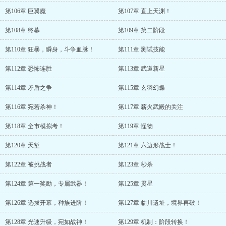
第106章 巨翼魔
第107章 直上天渊！
第108章 终幕
第109章 第二阶段
第110章 狂暴，瞬身，斗争血脉！
第111章 测试技能
第112章 恐怖连胜
第113章 武道新星
第114章 矛盾之争
第115章 玄羽幻蝶
第116章 宛若杀神！
第117章 薪火武殿的关注
第118章 全市模拟考！
第119章 怪物
第120章 天堑
第121章 六边形战士！
第122章 被挑战者
第123章 秒杀
第124章 第一奖励，专属武器！
第125章 贯星
第126章 选拔开幕，种族进阶！
第127章 临川遗址，境界再破！
第128章 光速升级，宛如战神！
第129章 机制：阶段转换！