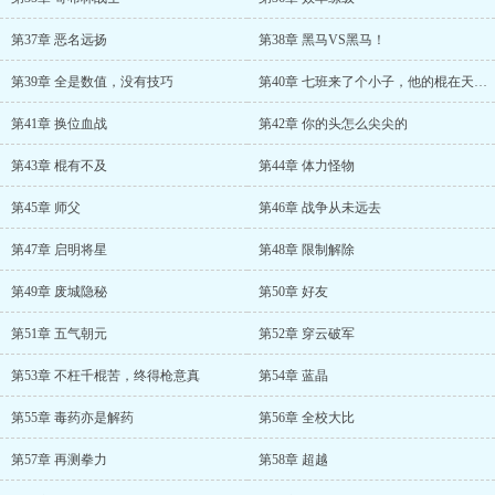
第37章 恶名远扬
第38章 黑马VS黑马！
第39章 全是数值，没有技巧
第40章 七班来了个小子，他的棍在天上飞
第41章 换位血战
第42章 你的头怎么尖尖的
第43章 棍有不及
第44章 体力怪物
第45章 师父
第46章 战争从未远去
第47章 启明将星
第48章 限制解除
第49章 废城隐秘
第50章 好友
第51章 五气朝元
第52章 穿云破军
第53章 不枉千棍苦，终得枪意真
第54章 蓝晶
第55章 毒药亦是解药
第56章 全校大比
第57章 再测拳力
第58章 超越