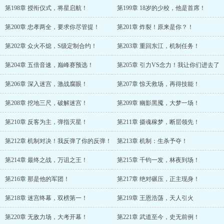
第198章 授衔仪式，将星启航！
第199章 18岁的少校，他是首席！
第200章 忠孝两全，要求你尽管提！
第201章 炸裂！原来是你？！
第202章 众火不熄，S级定制合约！
第203章 重回东江，机制任务！
第204章 五倍音速，巅峰赛预选！
第205章 引力VS念力！我让你们进去了
第206章 深入迷宫，激战腐眼！
第207章 惊天救场，再得技能！
第208章 挖地三尺，破解迷宫！
第209章 幽影黑魇，大梦一场！
第210章 反客为主，弹指灭星！
第211章 摄魂稼梦，断层领先！
第212章 机制对决！我反弹了你的反弹！
第213章 机制：生杀予夺！
第214章 最终之战，万诅之王！
第215章 千钧一发，林夜到场！
第216章 那是他的军团！
第217章 绝对碾压，正主现身！
第218章 迷宫终幕，双榜第一！
第219章 王恩浩荡，天人引火
第220章 无敌力场，大考开幕！
第221章 武道至今，史无前例！