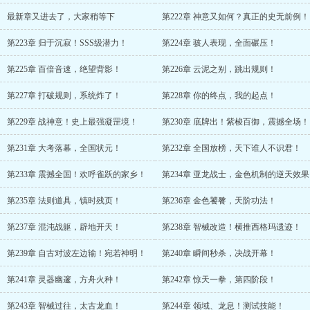
最新章又进去了，大家稍等下
第222章 神意又如何？真正的史无前例！
第223章 归于沉寂！SSS级潜力！
第224章 骇人表现，全面碾压！
第225章 百倍音速，绝望背影！
第226章 云泥之别，跳出规则！
第227章 打破规则，系统炸了！
第228章 你的终点，我的起点！
第229章 战神意！史上最强凝罡境！
第230章 底牌出！紫梭百御，震撼全场！
第231章 大考落幕，全国状元！
第232章 全国放榜，天下谁人不识君！
第233章 震撼全国！欢呼雀跃的家乡！
第234章 亚龙战士，金色机制的逆天效果
第235章 法则道具，镇时残页！
第236章 金色饕餮，天阶功法！
第237章 混沌战躯，辟地开天！
第238章 智械改造！横推西格玛遗迹！
第239章 自古对波左边输！宛若神明！
第240章 瞬间秒杀，决战开幕！
第241章 灵器幽邃，方舟火种！
第242章 惊天一拳，第四阶段！
第243章 智械过往，太古龙血！
第244章 领域、龙息！测试技能！