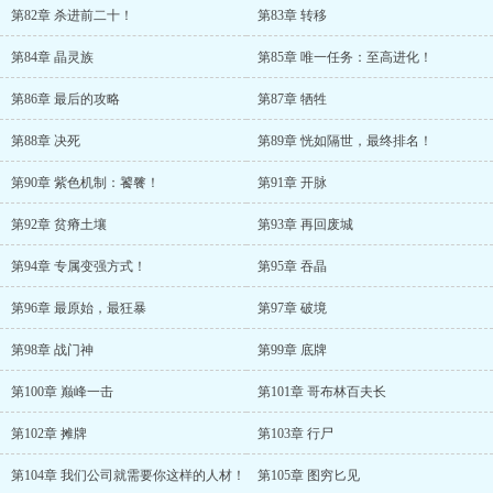
第82章 杀进前二十！
第83章 转移
第84章 晶灵族
第85章 唯一任务：至高进化！
第86章 最后的攻略
第87章 牺牲
第88章 决死
第89章 恍如隔世，最终排名！
第90章 紫色机制：饕餮！
第91章 开脉
第92章 贫瘠土壤
第93章 再回废城
第94章 专属变强方式！
第95章 吞晶
第96章 最原始，最狂暴
第97章 破境
第98章 战门神
第99章 底牌
第100章 巅峰一击
第101章 哥布林百夫长
第102章 摊牌
第103章 行尸
第104章 我们公司就需要你这样的人材！
第105章 图穷匕见