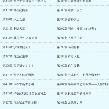
第385章 倒反天罡 龙隐的主动出击
第386章 以攻代守的新节奏
第387章 林夜的能量
第388章 逆转！反击
第389章 冰之女皇
第390章 雷神灭世
第391章 龙隐风采
第392章 围猎，被盯上的林夜！
第393章 碾压 天引万象之威
第394章 人性的丑陋
第395章 沙堆里的金子
第396章 高潮将临
第397章 真正的主宰
第398章 请君入瓮
第399章 我是叛徒？？？
第400章 你丫耍我！
第401章 两个人的反围剿
第402章 并非利刃，而是定海神针
第403章 卡布鲁斯生态圈
第404章 秦与君的恐怖实力——无情的碾
第405章 半夜的叨扰 冰雪女皇将至
第406章 良性竞争的福利本
第407章 首次试炼直接上榜！
第408章 龙隐压力王