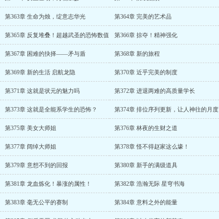
第363章 生命为烛，绽意志华光
第364章 完美的艺术品
第365章 反复堆叠！超越武圣的恐怖数值
第366章 掠夺！精神强化
第367章 困难的抉择——矛与盾
第368章 新的旅程
第369章 新的生活 启航龙隐
第370章 近乎完美的制度
第371章 这就是状元的魅力吗
第372章 进退两难的高质量学长
第373章 这就是全能系学生的恐怖？
第374章 排位序列更新，让人神往的月度
第375章 美女大师姐
第376章 林夜的生财之道
第377章 阔绰大师姐
第378章 怪不得赵家这么壕！
第379章 意想不到的回报
第380章 新手的满级道具
第381章 龙血炼化！暴涨的属性！
第382章 浩瀚无际 星穹书海
第383章 毫无公平的赛制
第384章 意料之外的能量