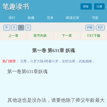
笔趣读书
登陆
注册
排行
收藏
完本
阅读记录
书架
字:
大
中
小
护眼
关灯
上一章
章节列表
下一章
TXT下载
第一卷 第631章 妖魂
热门推荐：
元尊
，
斗罗大陆4终极斗罗
，
全职法师
，
武炼巅峰
，
第一卷第631章妖魂
其他这也是没办法，谁要他除了师父年龄最大