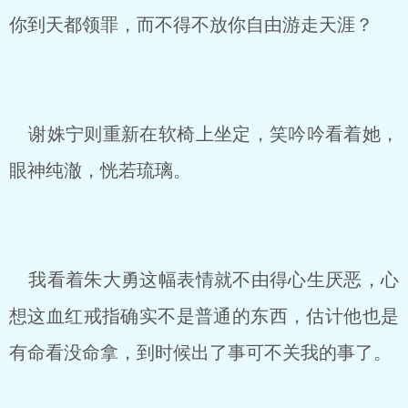
你到天都领罪，而不得不放你自由游走天涯？
谢姝宁则重新在软椅上坐定，笑吟吟看着她，
眼神纯澈，恍若琉璃。
我看着朱大勇这幅表情就不由得心生厌恶，心
想这血红戒指确实不是普通的东西，估计他也是
有命看没命拿，到时候出了事可不关我的事了。