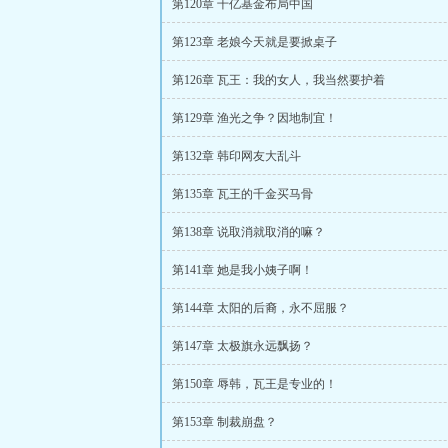
第120章 千亿基金布局中国
第123章 老娘今天就是要掀桌子
第126章 瓦王：我的女人，我当然要护着
第129章 渔光之争？因地制宜！
第132章 韩印网友大乱斗
第135章 瓦王的千金买马骨
第138章 说取消就取消的嘛？
第141章 她是我小姨子啊！
第144章 太阳的后裔，永不屈服？
第147章 太极旗永远飘扬？
第150章 辱韩，瓦王是专业的！
第153章 制裁崩盘？