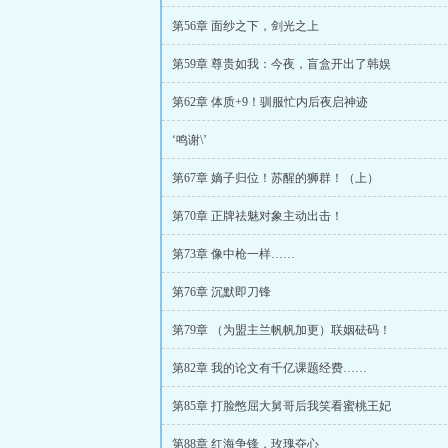
第56章 面纱之下，剑光之上
第59章 尊贵如我：今夜，盲盒开出了韩娱
第62章 体质+9！驯服忙内后夜启神迹
‘鸣谢\’
第67章 嫡子归位！苏醒的狮群！（上）
第70章 正牌祛魅对象主动出击！
第73章 像中枪一样……
第76章 沉默即刀锋
第79章 （为盟主兰帆帆加更）联姻砝码！
第82章 我的论文有千亿课题经费……
第85章 打脸憋屈大舅哥后我笑看蜜桃王妃
第88章 红海争锋，玫瑰夺心