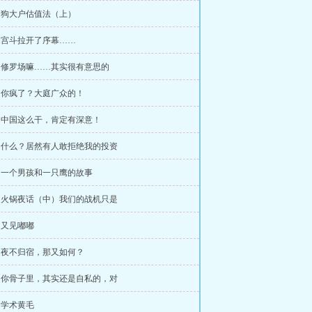
章 狗大户估值法（上）
章 宫斗拉开了序幕……
章 修罗场嘛……其实很有意思的
章 你疯了？大庭广众的！
章 中国这么干，肯定有深意！
章 什么？居然有人敢拒绝我的投资
章 一个男孩和一只鹰的故事
章 火锅夜话（中）我们的战机只是
章 又见嘟嘟
章 夜不归宿，那又如何？
章 你骨子里，其实还是自私的，对
章 学术黄毛