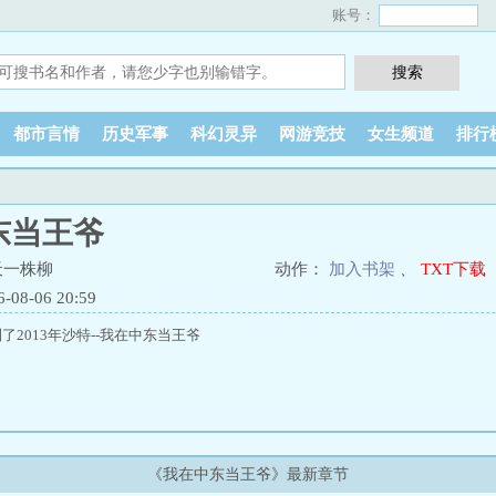
账号：
都市言情
历史军事
科幻灵异
网游竞技
女生频道
排行
东当王爷
天一株柳
动作：
加入书架
、
TXT下载
8-06 20:59
2013年沙特--我在中东当王爷
《我在中东当王爷》最新章节