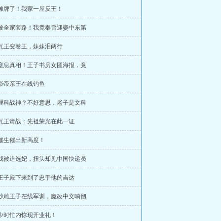
 摊牌了！我家一屋反王！
 被全家套路！我竟奉旨迎娶中东第
 瓦王变卷王，妹妹泪两行
 窒息真相！王子书房女团海报，竟
 影帝亲王在线钓鱼
 理科战神？不好意思，老子是文科
 瓦王请战：先祖荣光在此一证
 催生催出新高度！
 我被迫选妃，扭头却见中国快递员
 王子殿下来到了忠于他的吉达
 沙雕王子在线军训，魔改中文响彻
 少时忙内惊现开业礼！