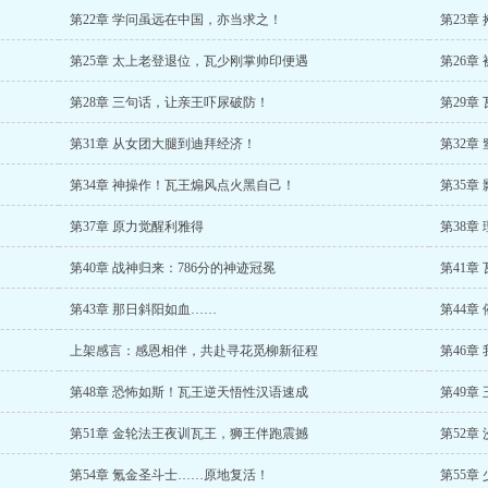
第22章 学问虽远在中国，亦当求之！
第23章
第25章 太上老登退位，瓦少刚掌帅印便遇
第26章
第28章 三句话，让亲王吓尿破防！
第29章
第31章 从女团大腿到迪拜经济！
第32章
第34章 神操作！瓦王煽风点火黑自己！
第35章
第37章 原力觉醒利雅得
第38章
第40章 战神归来：786分的神迹冠冕
第41章
第43章 那日斜阳如血……
第44章
上架感言：感恩相伴，共赴寻花觅柳新征程
第46章
第48章 恐怖如斯！瓦王逆天悟性汉语速成
第49章
第51章 金轮法王夜训瓦王，狮王伴跑震撼
第52章
第54章 氪金圣斗士……原地复活！
第55章