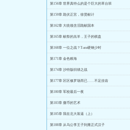
第156章 世界真特么的是个巨大的草台班
第159章 跪伏正宫，徐贤献计
第162章 大统领含泪跪献国本
第165章 献祭的羔羊，王子的棋盘
第168章 一位之战？T-ara硬钢少时
第171章 金色粮海
第174章 沙特版织绨之战
第177章 区区修罗场而已……不足挂齿
第180章 军校最后一夜
第183章 撒币的艺术
第185章 我在北大装逼（上）
第188章 从乌公李王子到雍正式汉子