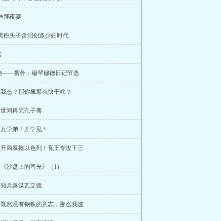
 迪拜夜宴
 黑粉头子含泪创造少妇时代
告
物——番外：穆罕穆德日记节选
章 我怂？那你飙那么快干啥？
章 世间再无孔子骞
章 瓦学弟！开学见！
章 开局暴揍以色列！瓦王专攻下三
章 《沙盘上的耳光》（1）
章 知兵善谋瓦立德
章 既然没有钢铁的意志，那么我选