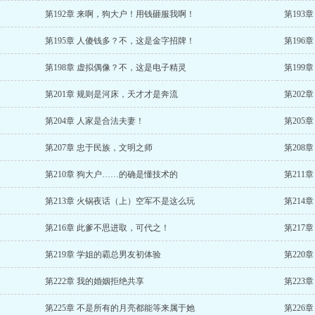
第192章 来啊，狗大户！用钱砸服我啊！
第193
第195章 人傻钱多？不，这是金字招牌！
第196
第198章 虚拟偶像？不，这是电子精灵
第199
第201章 规则是河床，天才才是奔流
第202
第204章 人家是合法夫妻！
第205
第207章 忠于民族，文明之师
第208
第210章 狗大户……的确是懂技术的
第211
第213章 火锅夜话（上）空军不是这么玩
第214
第216章 此爹不思进取，可代之！
第217
第219章 学姐的霸总男友初体验
第220
第222章 我的婚姻拒绝共享
第223
第225章 不是所有的月亮都能等来属于她
第226