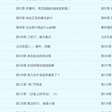
第92章 萨娜玛：亲完就跑的滋味真刺激！
第93章
第95章 来自正宫的毒丸妙计
第96章
第98章 当允西卡跳起T-ara的舞
番外预
第100章 三把刀，偷天换日
元旦礼
元旦彩蛋2——番外：苏醒
第101
第103章 身在故乡的异乡客
第104
第106章 长得帅我也很烦恼啊
第107
第109章 第六次中东战争爆发了？
第110
第112章 ‘和\’字悟道
第113
第115章 《沙盘上的耳光》（3）
第116
第118章 教法BUG，偷香小鹿
第119