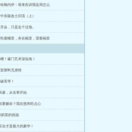
章 哈梅内伊：谁来告诉我这局怎么
章 中东版改土归流（上）
章 开会，只是走个过场。
章 吃着嘴里，夹在碗里，望着锅里
卧槽！壕门艺术深似海！
王室塑料兄弟情
壕破苍穹！
 风暴，从击掌开始
 你要赌命？我在悠闲吃点心
杯奶茶的祝福
 安全才是最大的豪华！