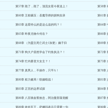
第57章 跪了，跪了，顶流女星今夜送上！
第58章
第60章 王权碾压：圣魔导师的驯狗实录
第61章
第63章 这星特么的是这么追的吗？！
第64章
第65章 昨夜尤物今何在？
第66章
第68章 （为盟主死亡武士1加更）嫡子归
第69章
第71章 狗大户居然学会了钓鱼执法？！
第72章
第74章 忙内要变大女主？！
第75章
第77章 真男人，不操作，只平A！
第78章
第80章 权力赌局！联姻暗战！
第81章
第83章 正宫的边界试探
第84章
第86章 八百骑血誓效忠，阿治曼部落觉醒
第87章
第89章 收拾瓦王，萨娜玛表示只需要一句
第90章