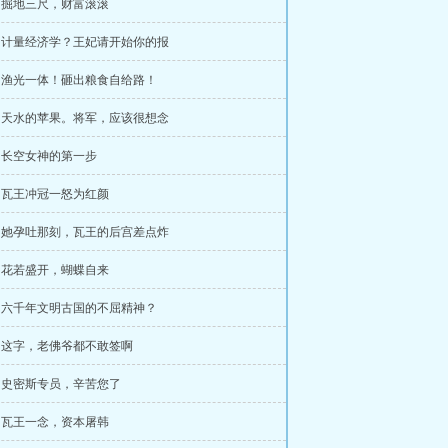
章 掘地三尺，财富滚滚
章 计量经济学？王妃请开始你的报
章 渔光一体！砸出粮食自给路！
章 天水的苹果。将军，应该很想念
章 长空女神的第一步
章 瓦王冲冠一怒为红颜
章 她孕吐那刻，瓦王的后宫差点炸
章 花若盛开，蝴蝶自来
章 六千年文明古国的不屈精神？
章 这字，老佛爷都不敢签啊
章 史密斯专员，辛苦您了
章 瓦王一念，资本屠韩