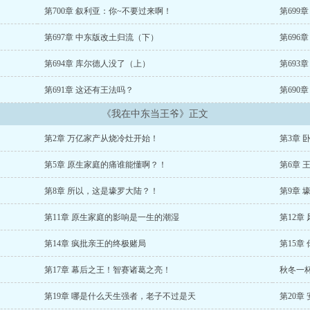
第700章 叙利亚：你~不要过来啊！
第699
第697章 中东版改土归流（下）
第696
第694章 库尔德人没了（上）
第693
第691章 这还有王法吗？
第690
《我在中东当王爷》正文
第2章 万亿家产从烧冷灶开始！
第3章 
第5章 原生家庭的痛谁能懂啊？！
第6章 
第8章 所以，这是壕罗大陆？！
第9章 
第11章 原生家庭的影响是一生的潮湿
第12章
第14章 疯批亲王的终极赌局
第15章
第17章 幕后之王！智赛诸葛之亮！
秋冬一
第19章 哪是什么天生强者，老子不过是天
第20章