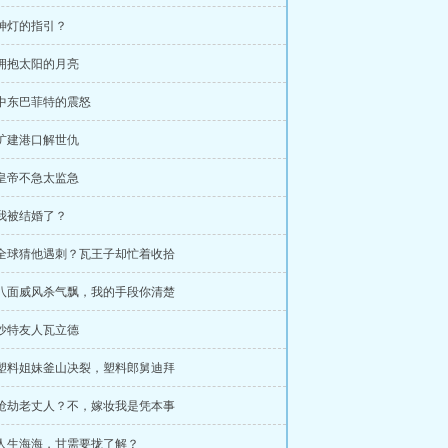
 神灯的指引？
 拥抱太阳的月亮
 中东巴菲特的震怒
 扩建港口解世仇
 皇帝不急太监急
 我被结婚了？
 全球猜他遇刺？瓦王子却忙着收拾
 八面威风杀气飘，我的手段你清楚
 沙特友人瓦立德
 塑料姐妹釜山决裂，塑料郎舅迪拜
 抢劫老丈人？不，嫁妆我是凭本事
 人生海海，甘需要拢了解？