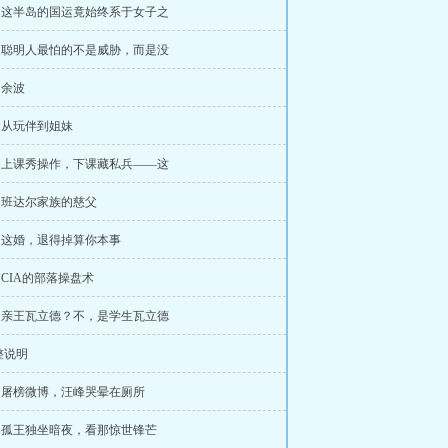
章 这半岛的国运竟始终系于女子之
章 聪明人最怕的不是威胁，而是没
 余波
章 从玩伴到姐妹
章 上课秀操作，下课藏私兵——这
章 班达尔家族的慈父
章 这婚，退得掉算你本事
章 CIA的部落操盘术
章 亲王瓦立德？不，是学生瓦立德
整说明
章 屠榜微博，汪峰哭晕在厕所
章 孤王独坐暗夜，看那惊世锋芒