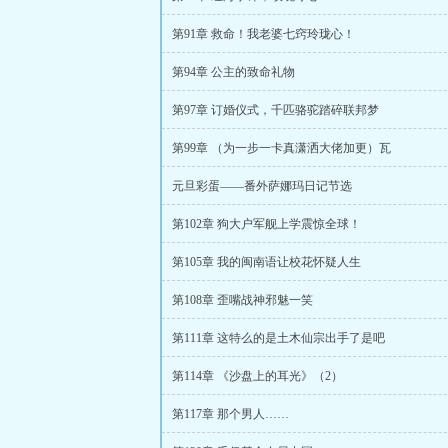
第91章 救命！我老婆七窍玲珑心！
第94章 公主的致命礼物
第97章 订婚仪式，千匹骆驼踏碎联邦梦
第99章 （为一步一卡真潇洒大佬加更）瓦
元旦彩蛋——番外萨娜玛日记节选
第102章 狗大户军舰上学震惊全球！
第105章 我的闽南语让校花怀疑人生
第108章 歪嘴战神邪魅一笑
第111章 这特么的是土木仙宗出手了是吧
第114章 《沙盘上的耳光》（2）
第117章 那个男人……