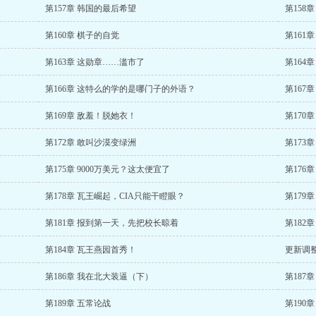
第157章 韩国的最后希望
第158
第160章 棋子的自觉
第161
第163章 这勋章……滥市了
第164章
第166章 这特么的学的是哪门子的外语？
第167
第169章 敌羞！脱她衣！
第170
第172章 敢叫沙漠变绿洲
第173
第175章 9000万美元？这太便宜了
第176
第178章 瓦王崛起，CIA只能干瞪眼？
第179
第181章 报到第一天，先把校长晾着
第182
第184章 瓦王燕园首秀！
更新调
第186章 我在北大装逼（下）
第187
第189章 五常论战
第190