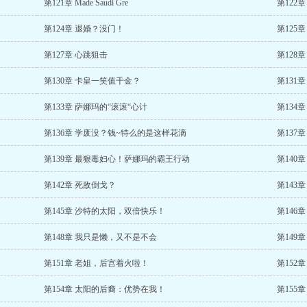
第121章 Made Saudi Gre
第122
第124章 退婚？没门！
第125
第127章 心跳狙击
第128
第130章 卡皇一笑值千金？
第131
第133章 萨娜玛的“滚滚“心计
第134
第136章 学废没？钱~特么的是这样花滴
第137
第139章 最狠毒妇心！萨娜玛的霸王行动
第140
第142章 死敌倒戈？
第143
第145章 沙特的太阳，双倍快乐！
第146
第148章 我只是懒，又不是不会
第149
第151章 老姐，后宫着火啦！
第152
第154章 太阳的后裔：优势在我！
第155