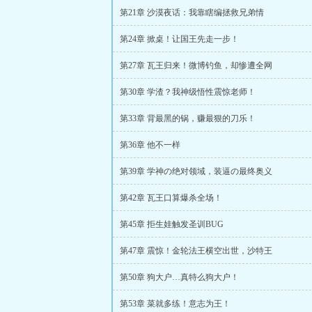
第21章 沙漠夜话：我靠瞎编拯救兄弟情
第24章 掀桌！让国王先走一步！
第27章 瓦王归来！微博钓鱼，却惨遭全网
第30章 学渣？我神级悟性震惊老师！
第33章 背最黑的锅，赚最狠的刀乐！
第36章 他不一样
第39章 学神の绝对领域，装逼の最终奥义
第42章 瓦王口算爆杀全场！
第45章 拒生娃触发圣训BUG
第47章 震惊！金轮法王横空出世，沙特王
第50章 狗大户…真特么狗大户！
第53章 菜就多练！意志为王！