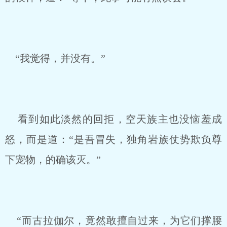
“我觉得，并没有。”
看到如此淡然的回拒，空天族主也没恼羞成
怒，而是道：“是吾冒失，独角岩族仗势欺负尊
下宠物，的确该灭。”
“而古拉伽尔，竟然敢擅自过来，为它们撑腰