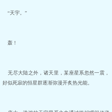
“天宇。”
轰！
无尽大陆之外，诸天里，某座星系忽然一震，
好似死寂的恒星群逐渐弥漫开炙热光能。