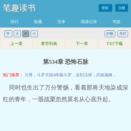
笔趣读书
登陆
注册
排行
收藏
完本
阅读记录
书架
字:
大
中
小
护眼
关灯
上一章
章节列表
下一章
TXT下载
第534章 恐怖石脉
热门推荐：
元尊
，
斗罗大陆4终极斗罗
，
全职法师
，
武炼巅峰
，
同时也生出了万分警惕，看着那将天地染成深
红的青年，一股战栗忽然莫名从心底升起。