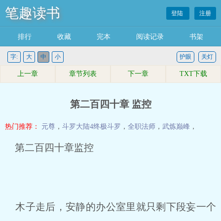
笔趣读书
登陆
注册
排行
收藏
完本
阅读记录
书架
字:
大
中
小
护眼
关灯
上一章
章节列表
下一章
TXT下载
第二百四十章 监控
热门推荐：
元尊
，
斗罗大陆4终极斗罗
，
全职法师
，
武炼巅峰
，
第二百四十章监控
木子走后，安静的办公室里就只剩下段妄一个