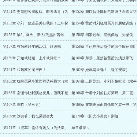
第149章 发誓要让狗男人刮目相看的傲娇
第150章 母女互相试探、来看乐子的姜闻
第151章 姜闻想客串改戏、即将杀青（为
第152章 我以后还能拍电影吗？杀青采访
第153章 小刘：他还是关心我的！三年起
第154章 茜茜对刘晓丽展开的脱敏训练（
第155章 破8、爆火、新人(为墨如茜似
第156章 回家过年、院线问题（为梁侯、
第157章 有茜茜拜年的2003、拜访韩
第158章 早已在横店就位的两个阆苑剧组
第159章 开始就结婚，上来就拜堂？
第160章 拜堂，居然被茜茜的演技带飞
第161章 和茜茜的洞房夜！
第162章 她就是天选！（端午安康）
第163章 犹抱琵琶半遮面的诱惑最大（端
第164章 三国剧组、小刘不怕吃苦（端午
第165章 谢谢你让我演赵灵儿，但我不是
第166章 带着小刘前往好莱坞（第二更）
第167章 驾临（第三更）
第168章 在刘晓丽面前低调的装一波（第
第169章 刘奕菲：我也需要努力
第170章 《阳光小美女》剧组
第171章 《撞车》剧组有刺头（为法皇、
单章求票～