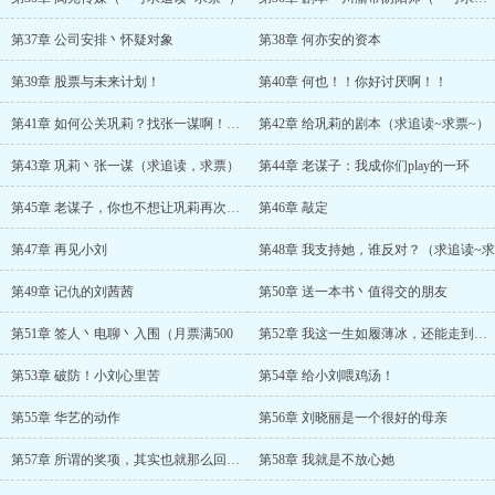
第37章 公司安排丶怀疑对象
第38章 何亦安的资本
第39章 股票与未来计划！
第40章 何也！！你好讨厌啊！！
第41章 如何公关巩莉？找张一谋啊！（求
第42章 给巩莉的剧本（求追读~求票~）
第43章 巩莉丶张一谋（求追读，求票）
第44章 老谋子：我成你们play的一环
第45章 老谋子，你也不想让巩莉再次感到
第46章 敲定
第47章 再见小刘
第48章 我支持她，谁反对？（求追读~求
第49章 记仇的刘茜茜
第50章 送一本书丶值得交的朋友
第51章 签人丶电聊丶入围（月票满500
第52章 我这一生如履薄冰，还能走到对岸
第53章 破防！小刘心里苦
第54章 给小刘喂鸡汤！
第55章 华艺的动作
第56章 刘晓丽是一个很好的母亲
第57章 所谓的奖项，其实也就那么回事儿
第58章 我就是不放心她