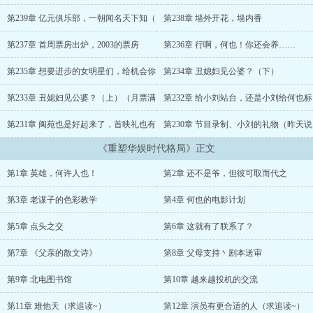
第239章 亿元俱乐部，一朝闻名天下知（
第238章 墙外开花，墙内香
第237章 首周票房出炉，2003的票房
第236章 行啊，何也！你还会养……
第235章 想要进步的女明星们，给机会你
第234章 丑媳妇见公婆？（下）
第233章 丑媳妇见公婆？（上）（月票满
第232章 给小刘站台，还是小刘给何也标
第231章 阆苑也是好起来了，首映礼也有
第230章 节目录制、小刘的礼物（昨天说
《重塑华娱时代格局》正文
第1章 英雄，何许人也！
第2章 还不是爷，但彼可取而代之
第3章 老谋子的色彩教学
第4章 何也的电影计划
第5章 点头之交
第6章 这就有了联系了？
第7章 《父亲的散文诗》
第8章 父母支持丶剧本送审
第9章 北电图书馆
第10章 越来越投机的交流
第11章 难他天（求追读~）
第12章 演员有更合适的人（求追读~）