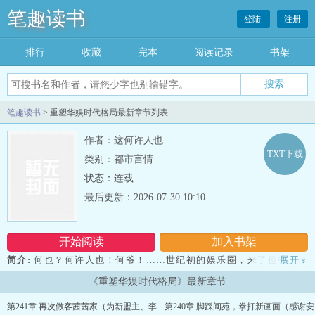
笔趣读书
登陆
注册
排行
收藏
完本
阅读记录
书架
笔趣读书
> 重塑华娱时代格局最新章节列表
作者：这何许人也
TXT下载
类别：都市言情
状态：连载
最后更新：2026-07-30 10:10
开始阅读
加入书架
简介:
何也？何许人也！何爷！……世纪初的娱乐圈，来了位爷，路
展开
»
子很野！ps：导演起步文丶资本玩家，单女主刘奕菲！本书原名《不
《重塑华娱时代格局》最新章节
就是拍电影吗》当然也可以叫《华娱：不止拍电影》《华娱之亦心向
茜》--重塑华娱时代格局...
第241章 再次做客茜茜家（为新盟主、李
第240章 脚踩阆苑，拳打新画面（感谢安