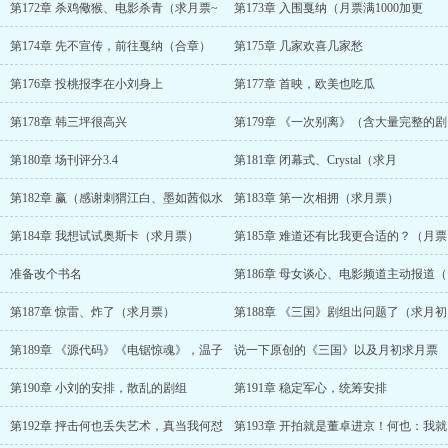
第172章 杀鸡儆猴、电影杀青（求月票~
第173章 入围戛纳（月票满1000加更
第174章 先不宣传，前往戛纳（合章）
第175章 几家欢喜几家愁
第176章 投桃报李在小刘身上
第177章 首映，欧美也吃瓜
第178章 韩三坪很高兴
第179章 《一次别离》（含大量完整的剧
第180章 场刊评分3.4
第181章 闭幕式、Crystal（求月
第182章 赢（感谢刺猬江白、墨如茜似水
第183章 第一次相拥（求月票）
第184章 我想试试奥斯卡（求月票）
第185章 难道还有比我更合适的？（月票
准备改个书名
第186章 母女谈心、电影频道主动报道（
第187章 惊雷、炸了（求月票）
第188章 《三国》剧组出问题了（求月初
第189章 《源代码》《电锯惊魂》，温子
说一下原创的《三国》以及月初求月票
第190章 小刘的安排，散乱的剧组
第191章 稳定军心，统筹安排
第192章 抨击何也丢失艺术，真当我何怼
第193章 开拍就是董卓进京！何也：我就