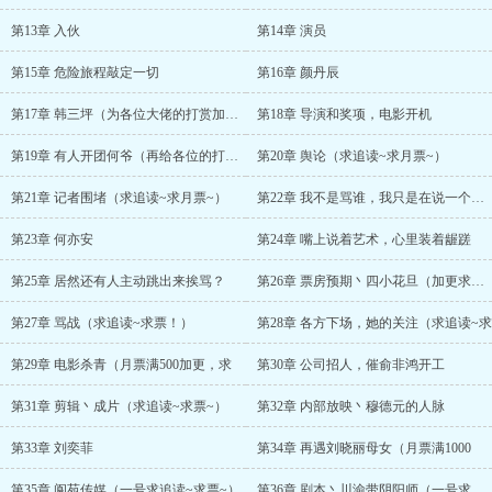
第13章 入伙
第14章 演员
第15章 危险旅程敲定一切
第16章 颜丹辰
第17章 韩三坪（为各位大佬的打赏加更）
第18章 导演和奖项，电影开机
第19章 有人开团何爷（再给各位的打赏和
第20章 舆论（求追读~求月票~）
第21章 记者围堵（求追读~求月票~）
第22章 我不是骂谁，我只是在说一个事实
第23章 何亦安
第24章 嘴上说着艺术，心里装着龌蹉
第25章 居然还有人主动跳出来挨骂？
第26章 票房预期丶四小花旦（加更求追读
第27章 骂战（求追读~求票！）
第28章 各方下场，她的关注（求追读~求
第29章 电影杀青（月票满500加更，求
第30章 公司招人，催俞非鸿开工
第31章 剪辑丶成片（求追读~求票~）
第32章 内部放映丶穆德元的人脉
第33章 刘奕菲
第34章 再遇刘晓丽母女（月票满1000
第35章 阆苑传媒（一号求追读~求票~）
第36章 剧本丶川渝带阴阳师（一号求追读