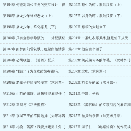
第194章 何也对两位主角的交互设计，仅
第195章 苍生为药，欲治汉疾（上）
第196章 屠龙少年终成恶龙（上）
第197章 以身为药，欲治汉疾（下）
第198章 屠龙少年，终化恶龙（下）
第199章 蠢笨的大鹅来了
第200章 只有金棕榈导演的……才配演貂
第201章 一袭红衣尽风华,疑是仙子从天
第202章 如梦如幻雪花飘，红起白落情缘
第203章 他自责个锤子
第204章 公司收益，《仙剑》配乐
第205章 阆苑薅何爷的羊毛、《武林外传
第206章 “我们”（为喜欢茜茜有错吗、
第207章 北电（求月票~）
第208章 老辈子抒情没轻没重（求月票~
第209章 刘奕菲的家（求月票~）
第210章 小刘的炫耀、建筑师能屈能伸（
第211章 中影、份额
第212章 童局与《功夫熊猫》
第213章 《源代码》的立项引起的看衰潮
第214章 京城三王的不同选择（为果冻茜
第215章 拍摄与杀青（加更求月票）
第216章 礼物、茜茜：我要指定男主角（
第217章 温子仁、《电锯惊魂》制作完成