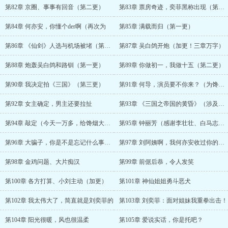
第82章 京圈、事事有回音（第二更）
第83章 票房奇迹，奕菲黑称出现（第三更
第84章 何亦安，你懂个der啊（再次为
第85章 满载而归（第一更）
第86章 《仙剑》人选与机场被堵（第二更
第87章 吴白鸽开炮（加更！三章万字）
第88章 炮轰吴白鸽和路钏（第一更）
第89章 你做初一，我做十五（第二更）
第90章 我决定拍《三国》（第三更）
第91章 何导，演员要不你来？（为馋烟大
第92章 女主确定，男主还要拉扯
第93章 《三国之帝国的黄昏》（涉及原创
第94章 敲定（今天一万多，给馋烟大佬的
第95章 钟丽芳（感谢李壮壮、白马志、影
第96章 大骗子，你是不是忘记什么事情了
第97章 刘阿姨啊，我何亦安收过你的礼吗
第98章 金鸡问题、大片痴汉
第99章 前倨后恭，令人发笑
第100章 各方打算、小刘主动（加更）
第101章 神仙姐姐勇斗恶犬
第102章 我太伟大了，简直就是刘奕菲的
第103章 刘奕菲：面对姐妹我重拳出击！
第104章 阳光很暖，风也很温柔
第105章 爱说实话，你是托吧？