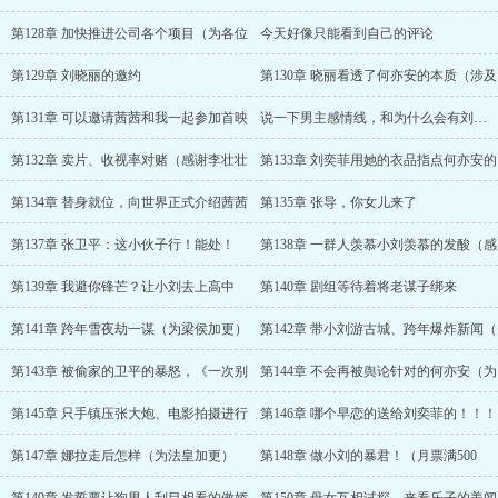
第128章 加快推进公司各个项目（为各位
今天好像只能看到自己的评论
第129章 刘晓丽的邀约
第130章 晓丽看透了何亦安的本质（涉及
第131章 可以邀请茜茜和我一起参加首映
说一下男主感情线，和为什么会有刘晓丽洞悉
第132章 卖片、收视率对赌（感谢李壮壮
第133章 刘奕菲用她的衣品指点何亦安的
第134章 替身就位，向世界正式介绍茜茜
第135章 张导，你女儿来了
第137章 张卫平：这小伙子行！能处！
第138章 一群人羡慕小刘羡慕的发酸（感
第139章 我避你锋芒？让小刘去上高中
第140章 剧组等待着将老谋子绑来
第141章 跨年雪夜劫一谋（为梁侯加更）
第142章 带小刘游古城、跨年爆炸新闻（
第143章 被偷家的卫平的暴怒，《一次别
第144章 不会再被舆论针对的何亦安（为
第145章 只手镇压张大炮、电影拍摄进行
第146章 哪个早恋的送给刘奕菲的！！！
第147章 娜拉走后怎样（为法皇加更）
第148章 做小刘的暴君！（月票满500