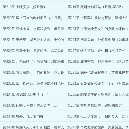
第218章 上映安排（求月票）
第219章 奥斯卡前哨站（月票满500张
第220章 送上门来的电影项目（求月票）
第221章 《撞车》首映与获奖、澳洲大白
第222章 院线布局、与嘉和谈判（求月票
第223章 《阳光小美女》的点映与评价（
第224章 干哈维，调整公关方向，争论与
第225章 回国采访，他们算个卵（为李壮
第226章 觊觎小刘、博客想法、风暴舆论
第227章 饭圈打法、众生相（求月票~）
第228章 北电放映（为法皇加和因知雨来
第229章 北电交流，解构王佳卫（求月票
第230章 节目录制、小刘的礼物（昨天说
第231章 阆苑也是好起来了，首映礼也有
第232章 给小刘站台，还是小刘给何也标
第233章 丑媳妇见公婆？（上）（月票满
第234章 丑媳妇见公婆？（下）
第235章 想要进步的女明星们，给机会你
第236章 行啊，何也！你还会养……
第237章 首周票房出炉，2003的票房
第238章 墙外开花，墙内香
第239章 亿元俱乐部，一朝闻名天下知（
第240章 脚踩阆苑，拳打新画面（感谢安
第241章 再次做客茜茜家（为新盟主、李