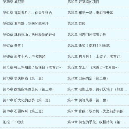
第59章 威尼斯
第60章 好莱坞的项目
第61章 都是鬼片儿，你天生适合
第62章 相识一场，电影节开幕
第63章 看电影，到来的韩三坪
第64章 首映
第65章 巩莉捧场，两种极端的评价
第66章 同志们还需努力啊
第67章 撕奖！
第68章 撕奖！提档！闭幕式
第69章 那年十八，声名鹊起
第70章 狗再叫！（上架了，求首订）
第71章 韩三坪知道了新项目（求首订~）
第72章 梦工厂（求首订~求月票~）
第73章 功夫熊猫（第一更）
第74章 口头约定（第二更）
第75章 嫦娥应悔偷灵药（第三章）
第76章 电影上映、路钏天塌了（加更，月
第77章 扩大化的趋势（第一更）
第78章 舆论风暴（第二更）
第79章 石砸狗叫（第三更）
第80章 官媒下场力挺（为之前所有的打赏
汇报一下成绩
第81章 何也的手段、纵横捭阖（第一更）