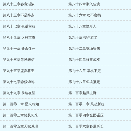
第八十三章春意渐浓
第八十四章渐入佳境
第八十五章不是终点
第八十六章 功不唐捐
第八十七章 夜话前程
第八十八章隐形人
第八十九章 火种重燃
第九十章 擦亮蒙尘
第九十一章 并蒂莲开
第九十二章赛场归来
第九十三章等风来信
第九十四章好事成双
第九十五章盛夏将至
第九十六章 举棋不定
第九十七章静候蝉鸣
第九十八章尘埃落定
第九十九章 前途在望
第一百章趁风去野
第一百零一章 星火相知
第一百零二章 风起新程
第一百零三章笑从何来
第一百零四章全面碾压
第一百零五章天赋兑现
第一百零六章各展所长