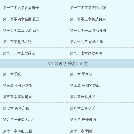
第一百零六章各展所长
第一百零五章天赋兑现
第一百零四章全面碾压
第一百零三章笑从何来
第一百零二章 风起新程
第一百零一章 星火相知
第一百章趁风去野
第九十九章 前途在望
第九十八章尘埃落定
第九十七章静候蝉鸣
《全能教学系统》正文
第一章系统
第二章 军令状
第三章 个性化方案
第四章 一周的奋战
第五章掌声响起来
第六章跨科挑战
第七章 跨科实验
第八章五科小试
第九章公开课大乱斗
第十章 校长邀约
第十一章 精耕之困
第十二章 调整