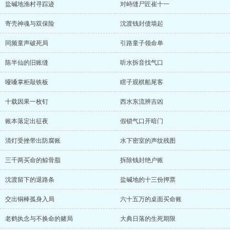
盐碱地渔村寻踪迹
对峙缝尸匠崔十一
寄壳神魂与双保险
沈渡钱封债墙起
同频童声破死局
引路童子领命单
陈半仙的旧账缝
听水拆音找气口
哑嗓掌柜敲铁板
瞎子观棋船尾客
十载因果一枚钉
西水东流辨吉凶
账本落定出征夜
假锁气口开暗门
清灯受挫带出防腐账
水下密室的声纹残图
三千两买命的鲸骨脂
拆除钱封绝户账
沈渡留下的退路条
盐碱地的十三份押票
交出铜棒孤身入局
六十五万的桌面买命账
老鹤执念与不换命的赌局
大典日落的生死期限