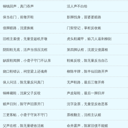
铜钱回声，真门吞声
活人声不白给
保当在门，前墩开鞋
影脚找身，苗婆婆赔路
借脚赔路，沈渡换账
门契登记，掌柜反收账
旧棺主索债，无量堂趁机开墩
虎头鞋藏甲，赊刀人逼剥柳刻
阴阳鞋无底，活声当强压沈棺
第四脚认棺，沈渡父债露根
缺跟鞋闻脚，小聋子守门不认亲
鞋账反咬，陈无量反当自己
烧口鞋错认，祠堂梁上还魂疼
柳陈半牌，陈半仙旧路开声
保人问活，陈无量反问真门
无声鞋路，最后三墩开疼
铜棒藏鞋，沈家父子反咬
声皮敲鞋，最后一脚归岸
赎声日到，陈守声旧票开门
沈字染票，无量堂反收恶客
三更客帖，小聋子守灰不守门
票根翻主，沈棺主认赎
父声在棺，陈无量硬收活账
命井露声，陈家旧债不能赎