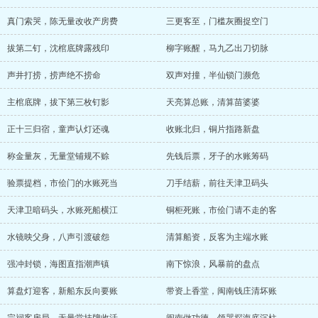
真门索哭，陈无量改收产房费
三更客至，门槛灰圈捉空门
拔第二钉，沈棺底牌露残印
柳字账醒，马九乙出刀切脉
声井打捞，捞声绝不捞命
双声对撞，半仙锁门濒危
主棺底牌，拔下第三枚钉影
天亮算总账，清算苗婆婆
正十三归宿，童声认灯还魂
收账北归，铜片指路新盘
称金量灰，无量堂铺规不赊
先钱后票，牙子的水账筹码
验票提档，市侩门的水账死当
刀手结薪，前往天津卫码头
天津卫暗码头，水账死船横江
铜柜死账，市侩门请不走的客
水镜映父身，八声引渡破怨
清算船资，反客为主端水账
强冲封锁，海图直指潮声镇
南下惊浪，风暴前的盘点
算盘灯迎客，新船东反向要账
带资上香堂，闽南钱庄清坏账