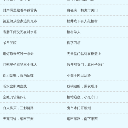
封声绳里藏着半截舌头
白瓷碗一翻鬼市关门
第五煞从徐家追到鬼市
枯井底下有人敲棺材
袁胖子师父死在封水账
棺材学人
爷爷哭腔
柳字刀柄
铜灯原来买过一条命
无量堂门帖钉在棺盖上
门帖里坐着第三个死人
假爷爷哭门，真孙子砸门
伪刀划账，假局反噬
小聋子闻出活路
听水盅断鸡血线
残钩追凶，黑衣现形
空账刀斩第四钉
棺站崩盘，小鬼守门
白火将灭，三影留路
鬼市水门开棺潮
天亮回铺，铜匣开账
铜匣藏路，南下湘西