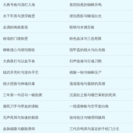
大典号炮与清灯入海
第四拍尾的铜棒共鸣
水下牢房与漂浮账壁
琥珀黑影与蜷缩白光
走调的闽南童谣
暗哨与木偶舌账
收缩的门缝铁壁
粉色血沫与三息死限
柳账侵心与琥珀裂纹
指甲盖的残火与白光猫
大典夜灯与沾血字条
归声急催与引魂刀鞘
镇武开壳针与逆向手艺
残喉一响与铜棒压尸
残火照路与神魂归巢
蒲扇落地与最静的高潮
三年第一句话与一碗热粥
沉底柱之裂与哑巴掌柜的死局
濒死刀手与带血的请帖
一指退柳账与空手套白狼
无声死局与加速的裂痕
祖传批注与物理同频局
血脉磁吸与极险诱饵
三代共鸣局与逼近的千机门少主