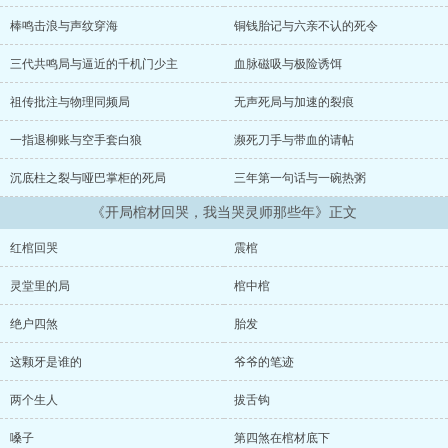
棒鸣击浪与声纹穿海
铜钱胎记与六亲不认的死令
三代共鸣局与逼近的千机门少主
血脉磁吸与极险诱饵
祖传批注与物理同频局
无声死局与加速的裂痕
一指退柳账与空手套白狼
濒死刀手与带血的请帖
沉底柱之裂与哑巴掌柜的死局
三年第一句话与一碗热粥
《开局棺材回哭，我当哭灵师那些年》正文
红棺回哭
震棺
灵堂里的局
棺中棺
绝户四煞
胎发
这颗牙是谁的
爷爷的笔迹
两个生人
拔舌钩
嗓子
第四煞在棺材底下