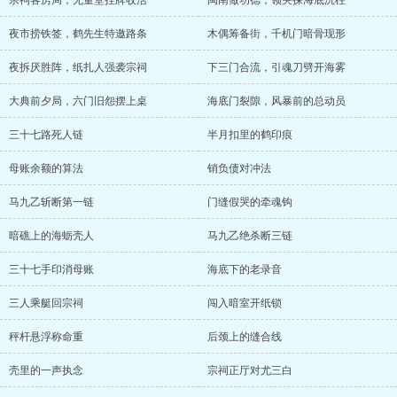
宗祠客房局，无量堂挂牌收活
闽南做功德，领哭探海底沉柱
夜市捞铁签，鹤先生特邀路条
木偶筹备街，千机门暗骨现形
夜拆厌胜阵，纸扎人强袭宗祠
下三门合流，引魂刀劈开海雾
大典前夕局，六门旧怨摆上桌
海底门裂隙，风暴前的总动员
三十七路死人链
半月扣里的鹤印痕
母账余额的算法
销负债对冲法
马九乙斩断第一链
门缝假哭的牵魂钩
暗礁上的海蛎壳人
马九乙绝杀断三链
三十七手印消母账
海底下的老录音
三人乘艇回宗祠
闯入暗室开纸锁
秤杆悬浮称命重
后颈上的缝合线
壳里的一声执念
宗祠正厅对尤三白