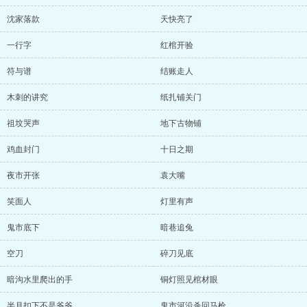
沈家落款
天快亮了
一行字
红棺开验
符与谱
结账走人
木刺的讲究
纸扎铺关门
祖坟哭声
地下古物铺
鸡血封门
十日之期
夜市开张
袁大嘴
笑面人
灯里有声
鬼市底下
暗巷追兔
空刀
碎刀见底
暗沟水里爬出的手
铜灯照见棺材眼
半月扣下不是爷爷
鬼市河沿杀回马枪