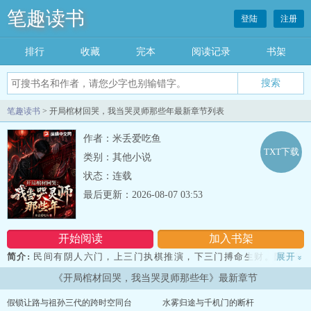
笔趣读书
登陆
注册
排行
收藏
完本
阅读记录
书架
笔趣读书
> 开局棺材回哭，我当哭灵师那些年最新章节列表
作者：米丢爱吃鱼
TXT下载
类别：其他小说
状态：连载
最后更新：2026-08-07 03:53
开始阅读
加入书架
简介:
民间有阴人六门，上三门执棋推演，下三门搏命生财。陈无量
展开
»
是下三门悲鸣门最后一个哭灵师，首富管家砸下八十万现金，请他去
《开局棺材回哭，我当哭灵师那些年》最新章节
给刚咽气的老太爷哭灵。灵堂上他刚起了一声断肠哭，面前那口钉了
九根镇魂钉的大红棺…--开局棺材回哭，我当哭灵师那些年...
假锁让路与祖孙三代的跨时空同台
水雾归途与千机门的断杆