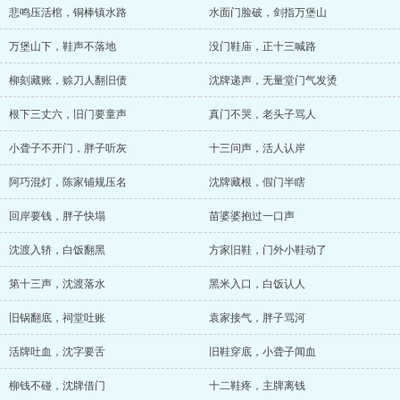
悲鸣压活棺，铜棒镇水路
水面门脸破，剑指万堡山
万堡山下，鞋声不落地
没门鞋庙，正十三喊路
柳刻藏账，赊刀人翻旧债
沈牌递声，无量堂门气发烫
根下三丈六，旧门要童声
真门不哭，老头子骂人
小聋子不开门，胖子听灰
十三问声，活人认岸
阿巧混灯，陈家铺规压名
沈牌藏根，假门半瞎
回岸要钱，胖子快塌
苗婆婆抱过一口声
沈渡入轿，白饭翻黑
方家旧鞋，门外小鞋动了
第十三声，沈渡落水
黑米入口，白饭认人
旧锅翻底，祠堂吐账
袁家接气，胖子骂河
活牌吐血，沈字要舌
旧鞋穿底，小聋子闻血
柳钱不碰，沈牌借门
十二鞋疼，主牌离钱