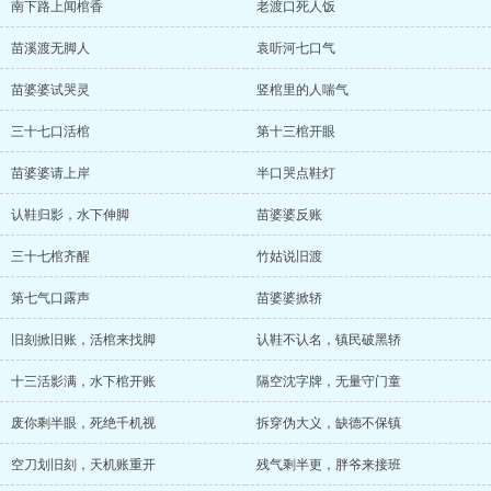
南下路上闻棺香
老渡口死人饭
苗溪渡无脚人
袁听河七口气
苗婆婆试哭灵
竖棺里的人喘气
三十七口活棺
第十三棺开眼
苗婆婆请上岸
半口哭点鞋灯
认鞋归影，水下伸脚
苗婆婆反账
三十七棺齐醒
竹姑说旧渡
第七气口露声
苗婆婆掀轿
旧刻掀旧账，活棺来找脚
认鞋不认名，镇民破黑轿
十三活影满，水下棺开账
隔空沈字牌，无量守门童
废你剩半眼，死绝千机视
拆穿伪大义，缺德不保镇
空刀划旧刻，天机账重开
残气剩半更，胖爷来接班