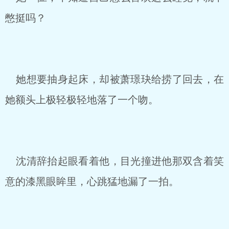
憋挺吗？
她想要抽身起床，却被萧璟玦给捞了回去，在
她额头上极轻极轻地落了一个吻。
沈清辞抬起眼看着他，目光撞进他那双含着笑
意的漆黑眼眸里，心跳猛地漏了一拍。