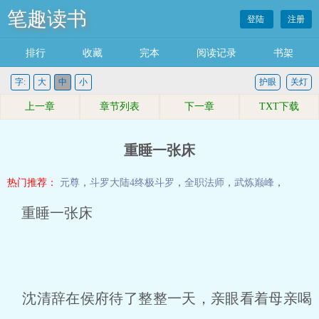
笔趣读书
登陆
注册
排行
收藏
完本
阅读记录
书架
字:
大
中
小
护眼
关灯
上一章
章节列表
下一章
TXT下载
重睡一张床
热门推荐：
元尊
，
斗罗大陆4终极斗罗
，
全职法师
，
武炼巅峰
，
重睡一张床
沈清辞在侯府待了整整一天，亲眼看着母亲喝