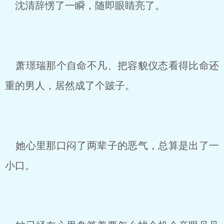
沈清辞愣了一瞬，随即眼睛亮了。
萧璟瑞那个自命不凡、把容貌仪态看得比命还
重的男人，居然成了个跛子。
她心里那口闷了两辈子的恶气，总算是出了一
小口。