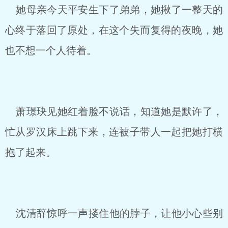
她母亲今天平安生下了弟弟，她揪了一整天的
心终于落回了原处，在这个失而复得的夜晚，她
也不想一个人待着。
萧璟玦见她红着脸不说话，知道她是默许了，
忙从罗汉床上跳下来，连被子带人一起把她打横
抱了起来。
沈清辞惊呼一声搂住他的脖子，让他小心些别