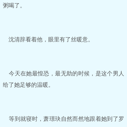
粥喝了。
沈清辞看着他，眼里有了丝暖意。
今天在她最惶恐，最无助的时候，是这个男人
给了她足够的温暖。
等到就寝时，萧璟玦自然而然地跟着她到了罗