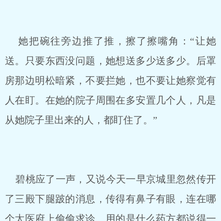
她把碗往旁边推了推，擦了擦嘴角：“让她
送。只要东西没问题，她想送多少送多少。后罩
房那边明松暗紧，不要拦她，也不要让她察觉有
人在盯。在她的院子周围在多安置几个人，凡是
从她院子里出来的人，都盯住了。”
碧桃应了一声，又说今天一早京城里忽然传开
了三殿下腿跛的消息，传得有鼻子有眼，连在哪
个太医府上偷偷求诊、用的是什么药方都说得一