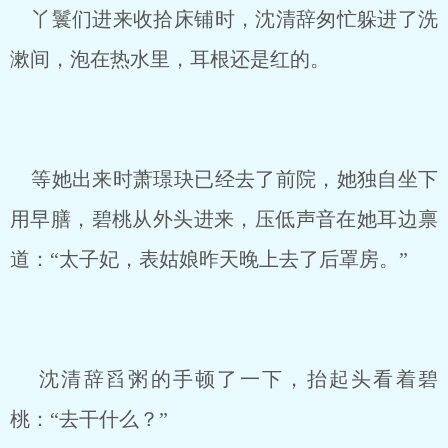
丫鬟们进来收拾床铺时，沈清辞匆忙躲进了洗
漱间，泡在热水里，耳根还是红的。
等她出来时萧璟玦已经去了前院，她独自坐下
用早膳，碧桃从外头进来，压低声音在她耳边禀
道：“太子妃，表姑娘昨天晚上去了后罩房。”
沈清辞舀粥的手顿了一下，抬起头看着碧
桃：“去干什么？”