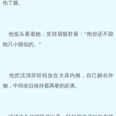
伤了腿。
他低头看着她，笑得眉眼舒展：“抱你还不跟
抱只小猫似的。”
他把沈清辞轻轻放在大床内侧，自己躺在外
侧，中间依旧保持着两拳的距离。