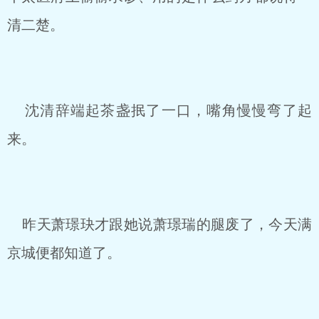
清二楚。
沈清辞端起茶盏抿了一口，嘴角慢慢弯了起
来。
昨天萧璟玦才跟她说萧璟瑞的腿废了，今天满
京城便都知道了。