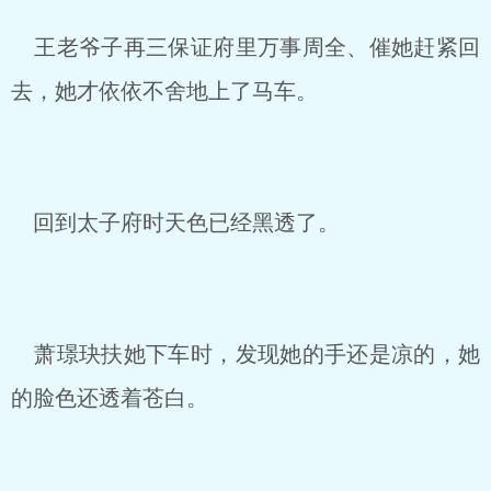
王老爷子再三保证府里万事周全、催她赶紧回
去，她才依依不舍地上了马车。
回到太子府时天色已经黑透了。
萧璟玦扶她下车时，发现她的手还是凉的，她
的脸色还透着苍白。