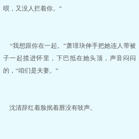
呗，又没人拦着你。”
“我想跟你在一起。”萧璟玦伸手把她连人带被
子一起揽进怀里，下巴抵在她头顶，声音闷闷
的，“咱们是夫妻。”
沈清辞红着脸抿着唇没有吱声。