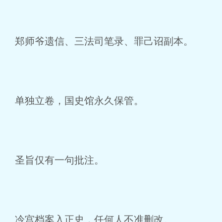
郑师爷遗信、三法司笔录、罪己诏副本。
单独立卷，国史馆永久保管。
圣旨仅有一句批注。
冷宫档案入正史，任何人不准删改。