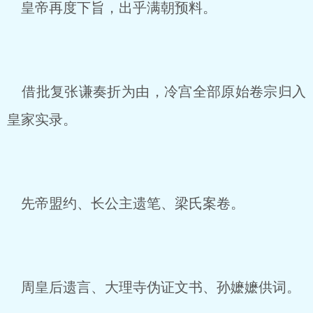
皇帝再度下旨，出乎满朝预料。
借批复张谦奏折为由，冷宫全部原始卷宗归入
皇家实录。
先帝盟约、长公主遗笔、梁氏案卷。
周皇后遗言、大理寺伪证文书、孙嬷嬷供词。