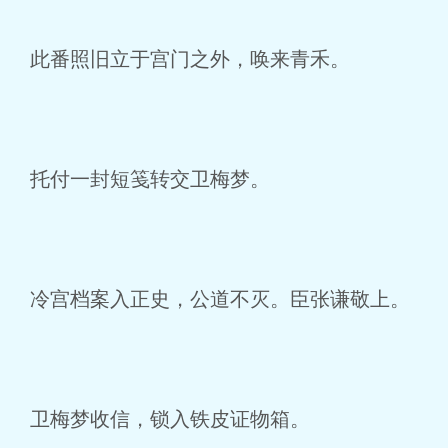
此番照旧立于宫门之外，唤来青禾。
托付一封短笺转交卫梅梦。
冷宫档案入正史，公道不灭。臣张谦敬上。
卫梅梦收信，锁入铁皮证物箱。