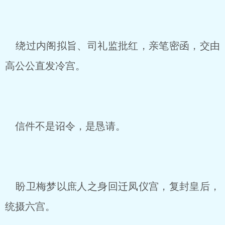
绕过内阁拟旨、司礼监批红，亲笔密函，交由
高公公直发冷宫。
信件不是诏令，是恳请。
盼卫梅梦以庶人之身回迁凤仪宫，复封皇后，
统摄六宫。