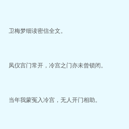
卫梅梦细读密信全文。
凤仪宫门常开，冷宫之门亦未曾锁闭。
当年我蒙冤入冷宫，无人开门相助。