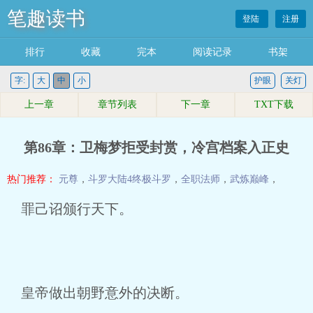
笔趣读书
登陆
注册
排行
收藏
完本
阅读记录
书架
字:
大
中
小
护眼
关灯
上一章
章节列表
下一章
TXT下载
第86章：卫梅梦拒受封赏，冷宫档案入正史
热门推荐：
元尊
，
斗罗大陆4终极斗罗
，
全职法师
，
武炼巅峰
，
罪己诏颁行天下。
皇帝做出朝野意外的决断。