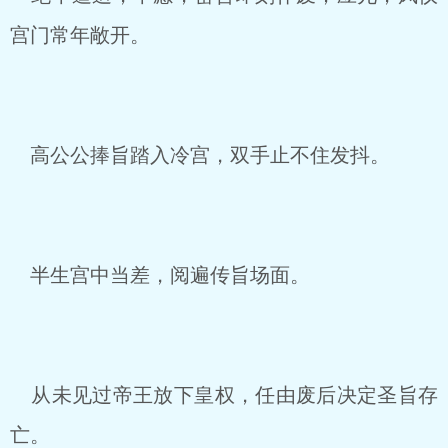
宫门常年敞开。
高公公捧旨踏入冷宫，双手止不住发抖。
半生宫中当差，阅遍传旨场面。
从未见过帝王放下皇权，任由废后决定圣旨存
亡。