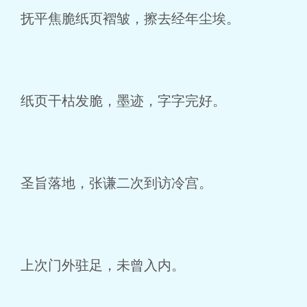
抚平焦脆纸页褶皱，擦去经年尘埃。
纸页干枯发脆，墨迹，字字完好。
圣旨落地，张谦二次到访冷宫。
上次门外驻足，未曾入内。