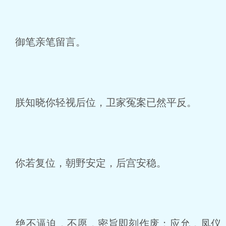
御笔亲笔留言。
朕知晓你轻视后位，卫家冤案已然平反。
你若复位，朝野安定，后宫安稳。
绝不逼迫，不愿，密旨即刻作废；应允，凤仪