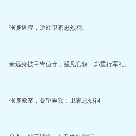
张谦返程，途经卫家忠烈祠。
秦远身披甲胄值守，望见官轿，郑重行军礼。
张谦掀帘，凝望匾额：卫家忠烈祠。