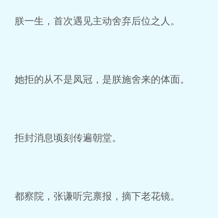
朕一生，首次遇见主动舍弃后位之人。
她拒的从不是凤冠，是朕施舍来的体面。
拒封消息顷刻传遍朝堂。
都察院，张谦听完禀报，摘下老花镜。