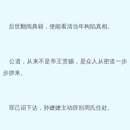
后世翻阅典籍，便能看清当年构陷真相。
公道，从来不是帝王赏赐，是众人从密道一步
步拼来。
罪己诏下达，孙嬷嬷主动辞别周氏住处。