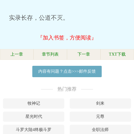
实录长存，公道不灭。
『加入书签，方便阅读』
上一章
章节列表
下一章
TXT下载
内容有问题？点击>>>邮件反馈
热门推荐
牧神记
剑来
星光时代
元尊
斗罗大陆4终极斗罗
全职法师