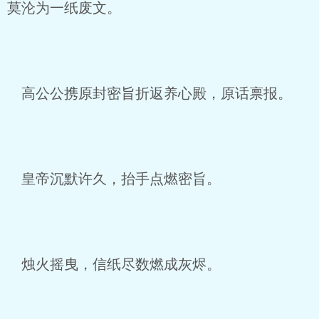
莫沦为一纸废文。
高公公携原封密旨折返养心殿，原话禀报。
皇帝沉默许久，抬手点燃密旨。
烛火摇曳，信纸尽数燃成灰烬。