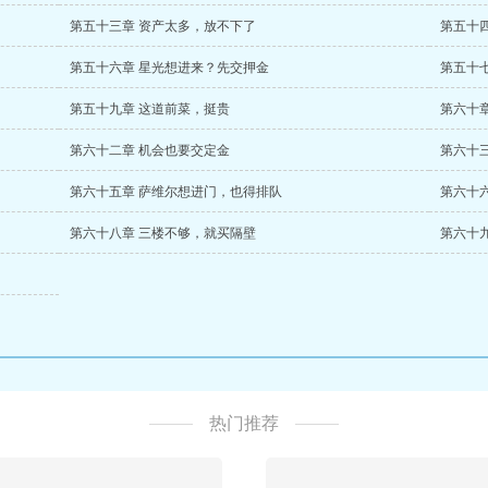
第五十三章 资产太多，放不下了
第五十
第五十六章 星光想进来？先交押金
第五十
第五十九章 这道前菜，挺贵
第六十
第六十二章 机会也要交定金
第六十
第六十五章 萨维尔想进门，也得排队
第六十
第六十八章 三楼不够，就买隔壁
第六十
热门推荐