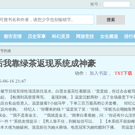
账号：
都市言情
历史军事
科幻灵异
网游竞技
女生频道
排行
章节列表
后我靠绿茶返现系统成神豪
动作：
加入书架
、
TXT下载
6-16 21:47
被节目组安排给顶流前任送水。白莲女嘉宾红着眼说："棠棠姐，你过去会被骂
响起。【检测到高密度辱骂。 返现到账。】温棠沉默两秒，点了全场最贵下午
她后台私会投资人。温棠披着T小姐马甲，下单三百万最高档公关套餐。 经纪
反向收购。 经纪人："你哪来的钱？"温棠笑了笑："你猜。"宋栀当众嘲她靠
误会。""我不是靠金主。 ""我就是金主。"闻聿白看着她，问："你还有什么没
哪一件？"系统友情提示：【男人靠不住，到账短信可以。 】【本系统不鼓励
资本大佬为她破例。顶流前任为她火葬场。电竞冠军为她吃醋到下播。 而温棠