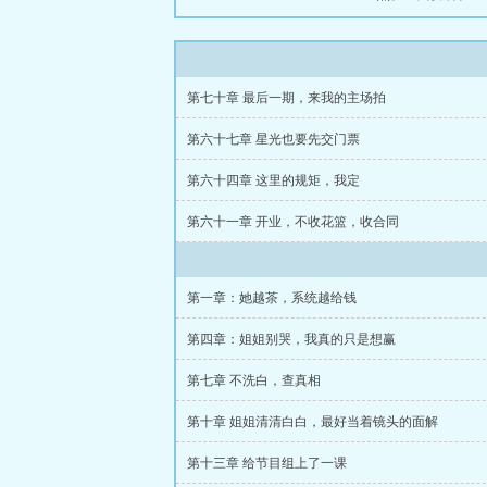
第七十章 最后一期，来我的主场拍
第六十七章 星光也要先交门票
第六十四章 这里的规矩，我定
第六十一章 开业，不收花篮，收合同
第一章：她越茶，系统越给钱
第四章：姐姐别哭，我真的只是想赢
第七章 不洗白，查真相
第十章 姐姐清清白白，最好当着镜头的面解
第十三章 给节目组上了一课