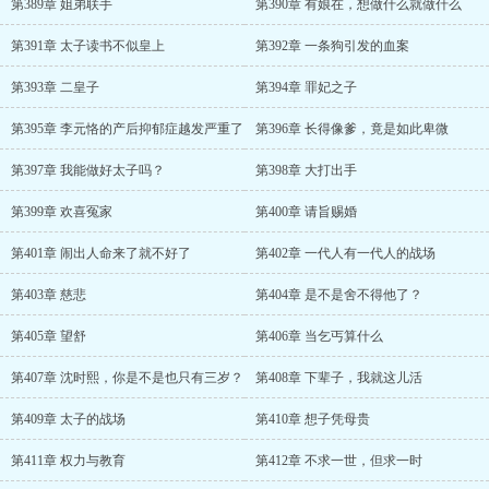
第389章 姐弟联手
第390章 有娘在，想做什么就做什么
第391章 太子读书不似皇上
第392章 一条狗引发的血案
第393章 二皇子
第394章 罪妃之子
第395章 李元恪的产后抑郁症越发严重了
第396章 长得像爹，竟是如此卑微
第397章 我能做好太子吗？
第398章 大打出手
第399章 欢喜冤家
第400章 请旨赐婚
第401章 闹出人命来了就不好了
第402章 一代人有一代人的战场
第403章 慈悲
第404章 是不是舍不得他了？
第405章 望舒
第406章 当乞丐算什么
第407章 沈时熙，你是不是也只有三岁？
第408章 下辈子，我就这儿活
第409章 太子的战场
第410章 想子凭母贵
第411章 权力与教育
第412章 不求一世，但求一时