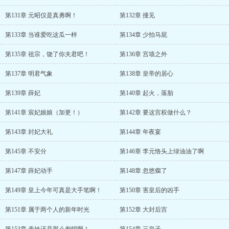
第131章 元昭仪是真勇啊！
第132章 撞见
第133章 当谁爱吃这瓜一样
第134章 少拍马屁
第135章 祖宗，饶了你夫君吧！
第136章 宫墙之外
第137章 明君气象
第138章 皇帝的居心
第139章 薛妃
第140章 起火，落胎
第141章 宸妃娘娘（加更！）
第142章 要这宫权做什么？
第143章 封妃大礼
第144章 年夜宴
第145章 不安分
第146章 李元恪头上绿油油了啊
第147章 薛妃动手
第148章 忽悠瘸了
第149章 皇上今年可真是大手笔啊！
第150章 害皇后的凶手
第151章 属于两个人的新年时光
第152章 大封后宫