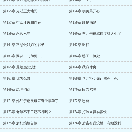
第153章 表妹还是那么彪悍啊！
第154章 三皇子
第155章 光明正大地死
第156章 哄美男开心
第157章 打落牙齿和血吞
第158章 郎艳独绝
第159章 永熙六年
第160章 李元愔被骂得质疑人生了
第161章 不想做姐姐的影子
第162章 敲打
第163章 要背！（加更！）
第164章 愍王，慎妃
第165章 最跋扈的泼妇
第166章 我命休矣
第167章 你怎么敢！
第168章 李元恪：先让朕死一死
第169章 鸡飞狗跳
第170章 民怨沸腾
第171章 她终于也被母亲寄予厚望了
第172章 恩典
第173章 老娘不干了还不行吗？
第174章 打脸来得会很快
第175章 宸妃娘娘告假
第176章 后宫有我没她，有她没我！