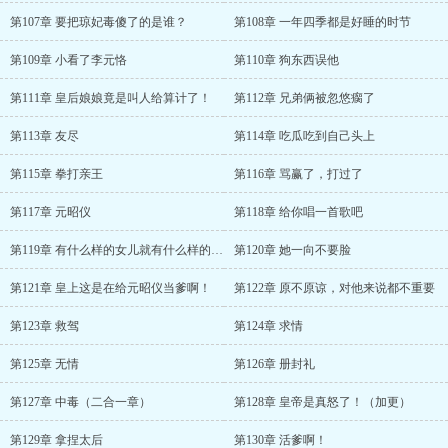
第107章 要把琼妃毒傻了的是谁？
第108章 一年四季都是好睡的时节
第109章 小看了李元恪
第110章 狗东西误他
第111章 皇后娘娘竟是叫人给算计了！
第112章 兄弟俩被忽悠瘸了
第113章 友尽
第114章 吃瓜吃到自己头上
第115章 拳打亲王
第116章 骂赢了，打过了
第117章 元昭仪
第118章 给你唱一首歌吧
第119章 有什么样的女儿就有什么样的爹啊！
第120章 她一向不要脸
第121章 皇上这是在给元昭仪当爹啊！
第122章 原不原谅，对他来说都不重要
第123章 救驾
第124章 求情
第125章 无情
第126章 册封礼
第127章 中毒（二合一章）
第128章 皇帝是真怒了！（加更）
第129章 拿捏太后
第130章 活爹啊！