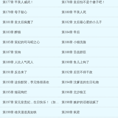
第177章 平美人威武！
第178章 皇后怕不是个傻子吧！
第179章 母子疑心
第180章 平美人死
第181章 皇太后疯魔了
第182章 太后最心爱的小儿子
第183章 醉猫
第184章 帝后
第185章 宸妃的司马昭之心
第186章 小猫洗脸
第187章 笑纳
第188章 舌战群臣
第189章 人比人气死人
第190章 鱼儿上钩了
第191章 反击来了
第192章 后宫不得干政
第193章 这份默契，李元恪很喜欢
第194章 沈爹送的生日礼物
第195章 烟花绚烂
第196章 北沙狼王
第197章 宸元皇贵妃，生日快乐！（加更！）
第198章 嫉妒的话都说腻了
第199章 雄关漫道真如铁
第200章 弑君