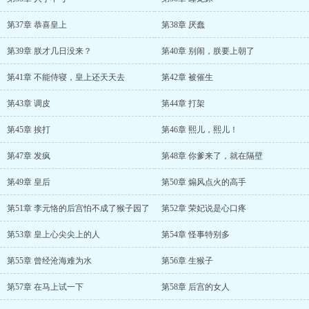
第37章 恭喜皇上
第38章 厌蠢
第39章 朕才几日没来？
第40章 别闹，朕要上朝了
第41章 不能侍寝，皇上还天天去
第42章 被催生
第43章 调皮
第44章 打架
第45章 挨打
第46章 熙儿，熙儿！
第47章 发疯
第48章 你爹来了，就在隔壁
第49章 皇后
第50章 煽风点火的高手
第51章 李元恪的后宫怕不成了猴子园了
第52章 荣妃说是心口疼
第53章 皇上心尖尖上的人
第54章 怪事特别多
第55章 曾经沧海难为水
第56章 生猴子
第57章 在马上试一下
第58章 后宫的女人