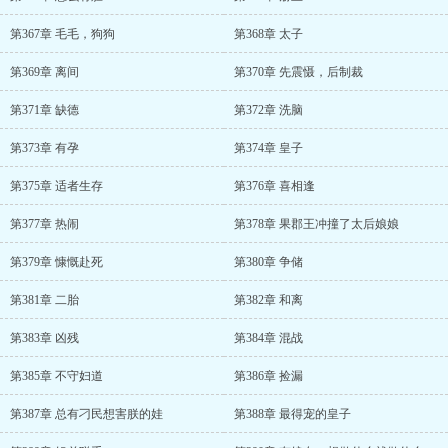
第367章 毛毛，狗狗
第368章 太子
第369章 离间
第370章 先震慑，后制裁
第371章 缺德
第372章 洗脑
第373章 有孕
第374章 皇子
第375章 适者生存
第376章 喜相逢
第377章 热闹
第378章 果郡王冲撞了太后娘娘
第379章 慷慨赴死
第380章 争储
第381章 二胎
第382章 和离
第383章 凶残
第384章 混战
第385章 不守妇道
第386章 捡漏
第387章 总有刁民想害朕的娃
第388章 最得宠的皇子