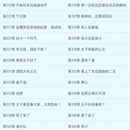
第319章 不敢对皇后娘娘动手
第320章 第一次听说还要给皇后殉葬的
第321章 千日散
第322章 偷来的，总要还回去
第323章 这哪里还是他的妃妾，都成他祖母了！
第324章 讹人反被讹
第325章 好大一个闷亏
第326章 保大还是保小
第327章 李元恪，我肚子疼！
第328章 太子和羲和公主
第329章 果郡王不好了
第330章 通房丫鬟
第331章 溧阳大长公主
第332章 看上了皇后娘娘的二兄
第333章 避子汤
第334章 离心
第335章 连襟
第336章 连男女都分不清
第337章 太子要是像大舅，大周危矣！
第338章 太子长得像谁？
第339章 死了算了
第340章 要了命了
第341章 满月礼
第342章 算计