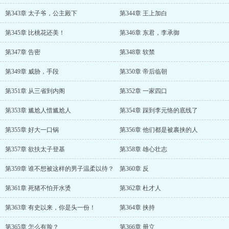
第343章 太子爷，公主殿下
第344章 王上加白
第345章 比桃花还美！
第346章 东君，李承御
第347章 告密
第348章 软禁
第349章 威胁，手段
第350章 帝后临朝
第351章 从三省到内阁
第352章 一家四口
第353章 尴尬人惜尴尬人
第354章 踩到李元恪的底线了
第355章 好大一口锅
第356章 他们都是被裹挟的人
第357章 欲扶太子登基
第358章 雄心壮志
第359章 谁不想被这样的男子温柔以待？
第360章 反
第361章 死猪不怕开水烫
第362章 杜才人
第363章 有史以来，你是头一份！
第364章 挟持
第365章 怎么有脸？
第366章 册立