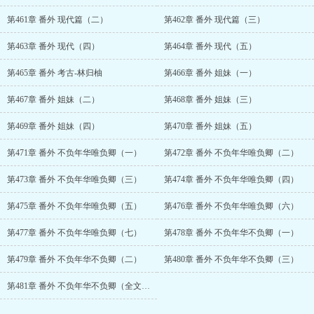
第461章 番外 现代篇（二）
第462章 番外 现代篇（三）
第463章 番外 现代（四）
第464章 番外 现代（五）
第465章 番外 考古-林归柚
第466章 番外 姐妹（一）
第467章 番外 姐妹（二）
第468章 番外 姐妹（三）
第469章 番外 姐妹（四）
第470章 番外 姐妹（五）
第471章 番外 不负年华唯负卿（一）
第472章 番外 不负年华唯负卿（二）
第473章 番外 不负年华唯负卿（三）
第474章 番外 不负年华唯负卿（四）
第475章 番外 不负年华唯负卿（五）
第476章 番外 不负年华唯负卿（六）
第477章 番外 不负年华唯负卿（七）
第478章 番外 不负年华不负卿（一）
第479章 番外 不负年华不负卿（二）
第480章 番外 不负年华不负卿（三）
第481章 番外 不负年华不负卿（全文完）