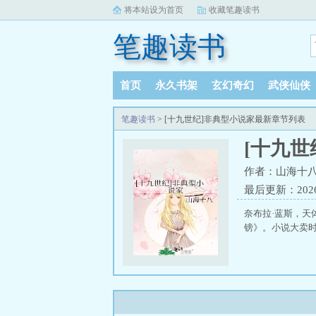
将本站设为首页
收藏笔趣读书
笔趣读书
首页
永久书架
玄幻奇幻
武侠仙侠
笔趣读书
> [十九世纪]非典型小说家最新章节列表
[十九世
作者：山海十
最后更新：2026-0
奈布拉·蓝斯，天
镑》。小说大卖时