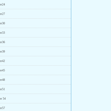
er24
er27
er30
er33
er36
er39
er42
er45
er48
er51
er 54
er57