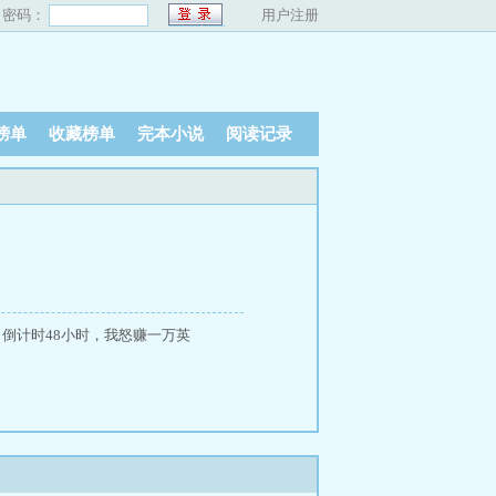
密码：
用户注册
榜单
收藏榜单
完本小说
阅读记录
日倒计时48小时，我怒赚一万英