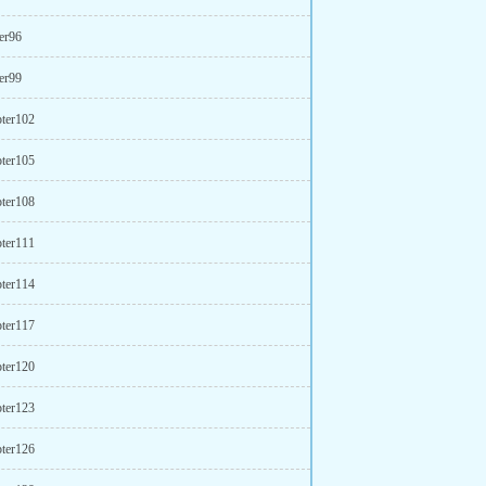
er96
er99
ter102
ter105
ter108
ter111
ter114
ter117
ter120
ter123
ter126