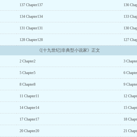
137 Chapter137
136 Chap
134 Chapter134
133 Chap
131 Chapter131
130 Chap
128 Chapter128
127 Chap
《[十九世纪]非典型小说家》正文
2 Chapter2
3 Chapte
5 Chapter5
6 Chapte
8 Chapter8
9 Chapte
11 Chapter11
12 Chapt
14 Chapter14
15 Chapt
17 Chapter17
18 Chapt
20 Chapter20
21 Chapt