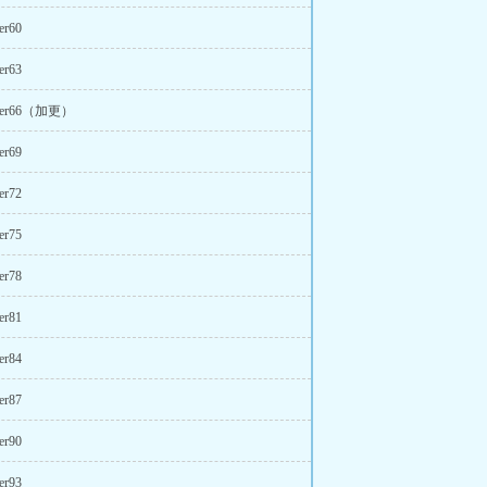
er60
er63
pter66（加更）
er69
er72
er75
er78
er81
er84
er87
er90
er93