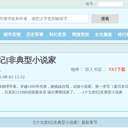
账号：
都市言情
历史军事
科幻灵异
网游竞技
女生频道
排行
纪]非典型小说家
八
动作：
加入书架
、
TXT下载
8-03 12:32
体物理学家。穿越1880年伦敦，她挑战自我，试做小说家。第一本写《庞贝末
，贝克街221B的侦探夏洛克·福尔摩斯找来了。…--[十九世纪]非典型小说家
《[十九世纪]非典型小说家》最新章节