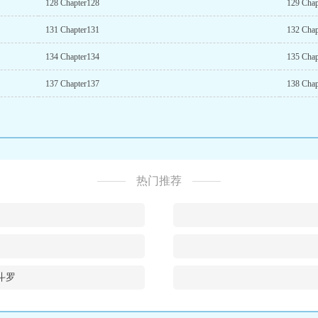
128 Chapter128
129 Chap
131 Chapter131
132 Chap
134 Chapter134
135 Chap
137 Chapter137
138 Chap
热门推荐
斗罗