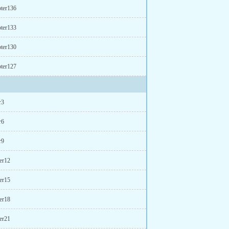
ter136
ter133
ter130
ter127
r3
r6
r9
er12
er15
er18
er21