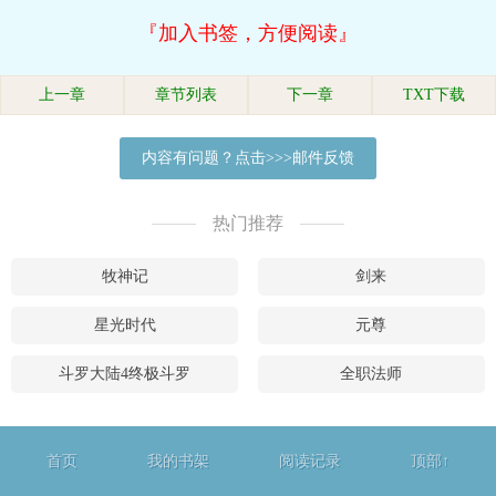
『加入书签，方便阅读』
上一章
章节列表
下一章
TXT下载
内容有问题？点击>>>邮件反馈
热门推荐
牧神记
剑来
星光时代
元尊
斗罗大陆4终极斗罗
全职法师
首页
我的书架
阅读记录
顶部↑