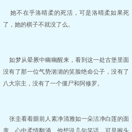
她不在乎洛晴柔的死活，可是洛晴柔如果死
了，她的棋子不就没了么。
如梦从晕厥中幽幽醒来，看到这一处古堡里面
没有了那一位气势汹汹的笑脸绝命公子，没有了
八大宗主，没有了一个僵尸和阿修罗。
张圭看着眼前人素净清雅如一朵洁净白莲的面
庞，心中柔情翻涌。他想说几句笑话，可是喉头