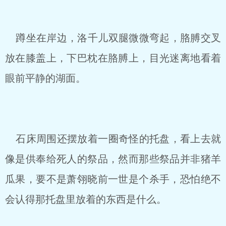
蹲坐在岸边，洛千儿双腿微微弯起，胳膊交叉
放在膝盖上，下巴枕在胳膊上，目光迷离地看着
眼前平静的湖面。
石床周围还摆放着一圈奇怪的托盘，看上去就
像是供奉给死人的祭品，然而那些祭品并非猪羊
瓜果，要不是萧翎晓前一世是个杀手，恐怕绝不
会认得那托盘里放着的东西是什么。