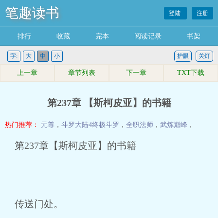
笔趣读书
登陆
注册
排行
收藏
完本
阅读记录
书架
字:
大
中
小
护眼
关灯
上一章
章节列表
下一章
TXT下载
第237章 【斯柯皮亚】的书籍
热门推荐：
元尊
，
斗罗大陆4终极斗罗
，
全职法师
，
武炼巅峰
，
第237章【斯柯皮亚】的书籍
传送门处。