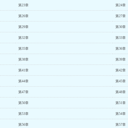
第23章
第24章
第26章
第27章
第29章
第30章
第32章
第33章
第35章
第36章
第38章
第39章
第41章
第42章
第44章
第45章
第47章
第48章
第50章
第51章
第53章
第54章
第56章
第57章