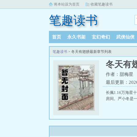
将本站设为首页
收藏笔趣读书
笔趣读书
首页
永久书架
玄幻奇幻
武侠仙侠
笔趣读书
> 冬天有翅膀最新章节列表
冬天有
作者：甜梅星
最后更新：2026-0
长佩1.16万海
房间。严小冬是一