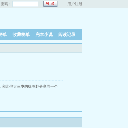
密码：
用户注册
榜单
收藏榜单
完本小说
阅读记录
城，和比他大三岁的徐鸣野分享同一个