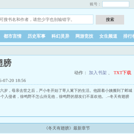
账号：
都市言情
历史军事
科幻灵异
网游竞技
女生频道
排行
翅膀
动作：
加入书架
、
TXT下载
7-20 18:56
星十六岁，母亲去世之后，严小冬开始了寄人篱下的生活。他跟着小姨搬到了邺
个入侵者，徐鸣野不怎么待见他，徐鸣野的朋友们不喜欢他。..--冬天有翅膀
《冬天有翅膀》最新章节