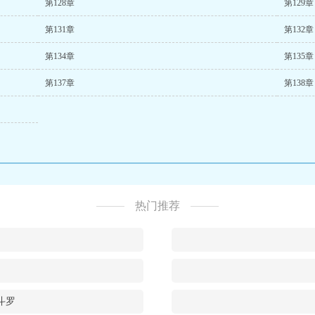
第128章
第129章
第131章
第132章
第134章
第135章
第137章
第138章
热门推荐
斗罗