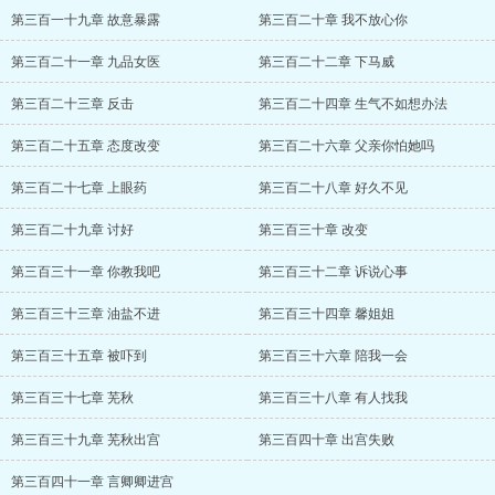
第三百一十九章 故意暴露
第三百二十章 我不放心你
第三百二十一章 九品女医
第三百二十二章 下马威
第三百二十三章 反击
第三百二十四章 生气不如想办法
第三百二十五章 态度改变
第三百二十六章 父亲你怕她吗
第三百二十七章 上眼药
第三百二十八章 好久不见
第三百二十九章 讨好
第三百三十章 改变
第三百三十一章 你教我吧
第三百三十二章 诉说心事
第三百三十三章 油盐不进
第三百三十四章 馨姐姐
第三百三十五章 被吓到
第三百三十六章 陪我一会
第三百三十七章 芜秋
第三百三十八章 有人找我
第三百三十九章 芜秋出宫
第三百四十章 出宫失败
第三百四十一章 言卿卿进宫