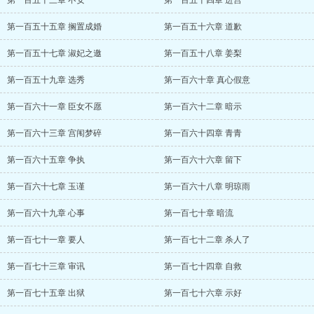
第一百五十三章 不安
第一百五十四章 进宫
第一百五十五章 搁置成婚
第一百五十六章 道歉
第一百五十七章 淑妃之邀
第一百五十八章 姜梨
第一百五十九章 选秀
第一百六十章 真心假意
第一百六十一章 臣女不愿
第一百六十二章 暗示
第一百六十三章 宫闱梦碎
第一百六十四章 青青
第一百六十五章 争执
第一百六十六章 留下
第一百六十七章 玉谨
第一百六十八章 明琼雨
第一百六十九章 心事
第一百七十章 暗流
第一百七十一章 要人
第一百七十二章 杀人了
第一百七十三章 审讯
第一百七十四章 自救
第一百七十五章 出狱
第一百七十六章 示好