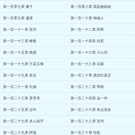
第一百零七章 傻子
第一百零八章 我是她姐姐
第一百零九章 邀请
第一百一十章 神秘人
第一百一十一章 宣洱
第一百一十二章 阿翠
第一百一十三章 柳絮
第一百一十四章 找茬
第一百一十五章 线索
第一百一十六章 小心些
第一百一十七章 兰花玉簪
第一百一十八章 试探
第一百一十九章 苏念
第一百二十章 酒后吐真言
第一百二十一章 礼物
第一百二十二章 帮助
第一百二十三章 景哥哥
第一百二十四章 这一年
第一百二十五章 过年
第一百二十六章 有点喜欢
第一百二十七章 杀人凶手
第一百二十八章 宣判
第一百二十九章 阿雀
第一百三十章 转机