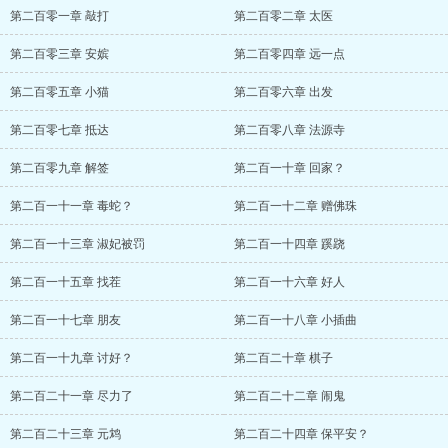
第二百零一章 敲打
第二百零二章 太医
第二百零三章 安嫔
第二百零四章 远一点
第二百零五章 小猫
第二百零六章 出发
第二百零七章 抵达
第二百零八章 法源寺
第二百零九章 解签
第二百一十章 回家？
第二百一十一章 毒蛇？
第二百一十二章 赠佛珠
第二百一十三章 淑妃被罚
第二百一十四章 蹊跷
第二百一十五章 找茬
第二百一十六章 好人
第二百一十七章 朋友
第二百一十八章 小插曲
第二百一十九章 讨好？
第二百二十章 棋子
第二百二十一章 尽力了
第二百二十二章 闹鬼
第二百二十三章 元鸩
第二百二十四章 保平安？