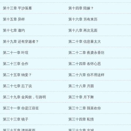
第十三章 平沙落雁
第十四章 陪嫁？
第十五章 异样
第十六章 另有来历
第十七章 邀约
第十八章 再次见面
第十九章 还有穿越者？
第二十章 信息量太大
第二十一章 叶瑄
第二十二章 夜袭永香坊
第二十三章 合作
第二十四章 各怀心思
第二十五章 纳妾？
第二十六章 你不用这样
第二十七章 忘了说
第二十八章 月圆
第二十九章 金凤钗，引路明
第三十章 月下舞
第三十一章 你是江容笙
第三十二章 我喜欢你
第三十三章 镜子
第三十四章 私情
第三十五章 谭州夜雨
第三十六章 京城