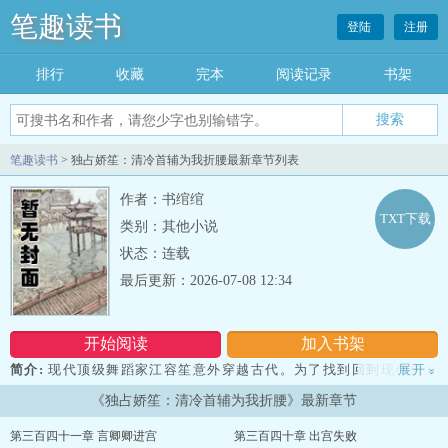
笔趣读书
登陆
注册
排行
收藏
完本
阅读记录
书架
笔趣读书
> 独占娇笙：清冷首辅为我折腰最新章节列表
作者：书绾绾
TXT下载
类别：其他小说
状态：连载
最后更新：2026-07-08 12:34
开始阅读
加入书架
简介:
现代顶级舞蹈家江容笙意外穿越古代。为了找到回到现代的方
展开
»
法，她意外招惹上清冷权臣崔延序。初相识，她以为他贪财好色，与
《独占娇笙：清冷首辅为我折腰》最新章节
奸臣勾结，崔延序也以为她是攀附权贵，见钱眼开，只有美貌，大脑
空空。谁知江容笙表面乖巧柔顺、痴心恋慕，好似全身心仰仗于首辅
第三百四十一章 言卿卿进宫
第三百四十章 出宫失败