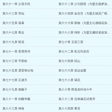
第六十一章 云母天药
第六十二章 少亢阴雷（为盟主痴梦说与山鬼听加更）
第六十三章 羽仙
第六十四章 金谷宫（为盟主烛灵广昭真君加更）
第六十五章 落幕
第六十六章 获物（为盟主沁酒桃花加更）
第六十七章 离去
第六十八章 缉听（为盟主藏经老祖加更）
第六十九章 暗流
第七十章 玉宸三英
第七十一章 景霄琅书
第七十二章 乾元司辰宫
第七十三章 节荣枝
第七十四章 回山
第七十五章 震雷将出地
第七十六章 宙运金匮
第七十七章 正虚天
第七十八章 谒见
第七十九章 御极子
第八十章 匣底龙吟动斗牛
第八十一章 剑幢华藏
第八十二章 且将顽石试青萍
第八十三章 神煞
第八十四章 事宜