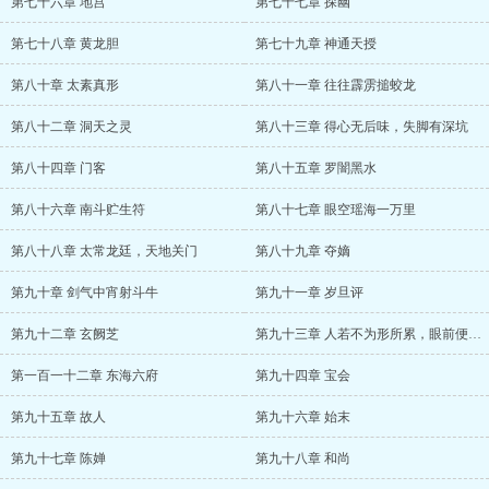
第七十六章 地宫
第七十七章 探幽
第七十八章 黄龙胆
第七十九章 神通天授
第八十章 太素真形
第八十一章 往往霹雳搥蛟龙
第八十二章 洞天之灵
第八十三章 得心无后味，失脚有深坑
第八十四章 门客
第八十五章 罗闇黑水
第八十六章 南斗贮生符
第八十七章 眼空瑶海一万里
第八十八章 太常龙廷，天地关门
第八十九章 夺嫡
第九十章 剑气中宵射斗牛
第九十一章 岁旦评
第九十二章 玄阙芝
第九十三章 人若不为形所累，眼前便是大罗天
第一百一十二章 东海六府
第九十四章 宝会
第九十五章 故人
第九十六章 始末
第九十七章 陈婵
第九十八章 和尚