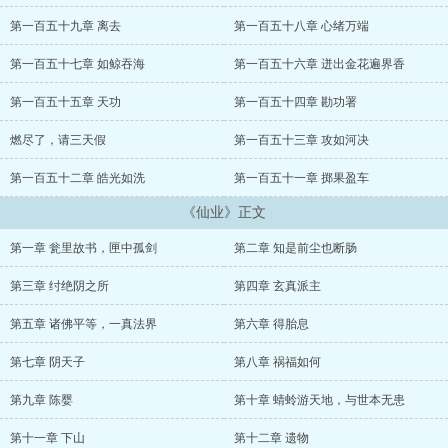
539518712...
第一百五十九章 离去
第一百五十八章 心绪万端
第一百五十七章 如鲸吞海
第一百五十六章 迸出金花遍界香
第一百五十五章 天功
第一百五十四章 勘功署
燃尽了，请三天假
第一百五十三章 攻如河决
第一百五十二章 皓光如洗
第一百五十一章 掷果盈车
《仙业》正文
第一章 瓮里故书，匣中孤剑
第二章 知是前尘也断肠
第三章 纣绝阴之所
第四章 玄真派主
第五章 诸佛平等，一真法界
第六章 得胎息
第七章 阴天子
第八章 祸福如何
第九章 陈婴
第十章 蜻蛉游天地，与世本无患
第十一章 下山
第十二章 遗物