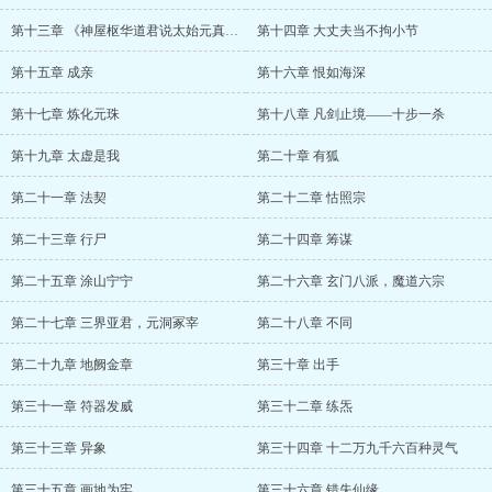
第十三章 《神屋枢华道君说太始元真经》
第十四章 大丈夫当不拘小节
第十五章 成亲
第十六章 恨如海深
第十七章 炼化元珠
第十八章 凡剑止境——十步一杀
第十九章 太虚是我
第二十章 有狐
第二十一章 法契
第二十二章 怙照宗
第二十三章 行尸
第二十四章 筹谋
第二十五章 涂山宁宁
第二十六章 玄门八派，魔道六宗
第二十七章 三界亚君，元洞冢宰
第二十八章 不同
第二十九章 地阙金章
第三十章 出手
第三十一章 符器发威
第三十二章 练炁
第三十三章 异象
第三十四章 十二万九千六百种灵气
第三十五章 画地为牢
第三十六章 错失仙缘