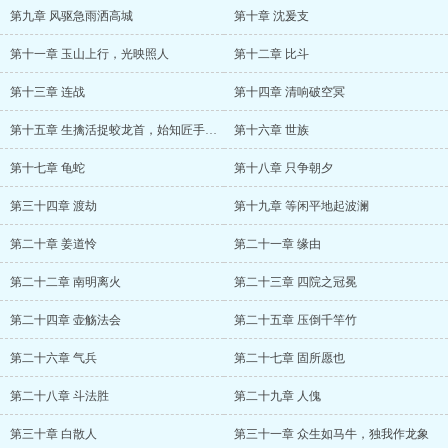
第九章 风驱急雨洒高城
第十章 沈爰支
第十一章 玉山上行，光映照人
第十二章 比斗
第十三章 连战
第十四章 清响破空冥
第十五章 生擒活捉蛟龙首，始知匠手不虚传
第十六章 世族
第十七章 龟蛇
第十八章 只争朝夕
第三十四章 渡劫
第十九章 等闲平地起波澜
第二十章 姜道怜
第二十一章 缘由
第二十二章 南明离火
第二十三章 四院之冠冕
第二十四章 壶觞法会
第二十五章 压倒千竿竹
第二十六章 气兵
第二十七章 固所愿也
第二十八章 斗法胜
第二十九章 人傀
第三十章 白散人
第三十一章 众生如马牛，独我作龙象