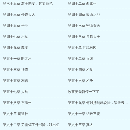
第六十五章 君子豹变，其文蔚也
第四十二章 西素州
第四十三章 外道天人
第四十四章 极西之地
第四十五章 争斗
第四十六章 密山乔氏
第四十七章 用意
第四十八章 祟郁太子
第四十九章 魔龛
第五十章 甘琉药园
第五十一章 阴无忌
第五十二章 入园
第五十三章 神降
第五十四章 相见
第五十五章 利诱
第五十六章 相争
第五十七章 人劫
故事要先暂停一下了
第五十八章 东浑州
第五十九章 何时携剑就说法，诸天云立群龙听
第六十章 黄道神
第六十一章 结丹三要
第六十二章 刀圭饵了丹书降，跳出尘笼上九天！
第六十三章 真人