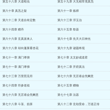
第五十八章 大道蝗虫
第五十九章 大无相常境真炁
第六十章 真炁之疑
第六十一章 炼师
第六十二章 天道自有定数
第六十三章 浮玉泊
第六十四章 赠丹
第六十五章 祭器
第六十六章 玄真派来人
第六十七章 先天大日神光
第六十八章 却向蓬莱看杏花
第六十九章 谜题终现
第七十一章 满门孝悌
第七十章 太文妙成道君
第七十一章 满门孝悌
第七十二章 开府真法
第七十三章 万里照见符
第七十六章 无言谁会凭阑意
第七十四章 符参老祖
第七十五章 赠物
第七十六章 无言谁会凭阑意
第七十七章 法器
第七十八章 斗箓、掐算
第八十二章 玄劫受命，万道正传