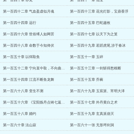
第一百四十章 赤龙
第一百四十一章 仙宝
第一百四十二章 气血盈虚似月魂
第一百四十三章 花光灯影，宝鼎香浮
第一百四十四章 远行
第一百四十五章 巴蛇越攸
第一百四十六章 世俗缚人如网罟
第一百四十七章 以天下为之笼
第一百四十八章 命数于今知倚伏
第一百四十九章 若蹈虎尾,涉于春冰
第一百五十章 以饵取鱼
第一百五十一章 玉碎
第一百五十二章 宁向直中取，不向曲中求
第一百五十三章 一剑斩得愁根断
第一百五十四章 江流不断鱼龙舞
第一百五十五章 乔蕤
第一百六十八章 变生不测
第一百六十九章 玉宸派、宵明大泽
第一百五十六章 《宝阳炼丹点铸七返丹砂决》
第一百五十七章 外丹黄白之术
第一百五十八章 婚约
第一百五十九章 玄真派崩灭
第一百六十章 法山寂
第一百六十一张 无形埒剑洞