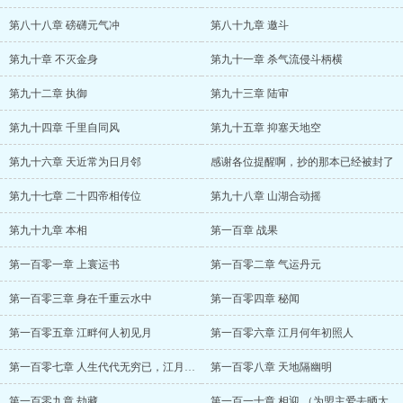
第八十八章 磅礴元气冲
第八十九章 邀斗
第九十章 不灭金身
第九十一章 杀气流侵斗柄横
第九十二章 执御
第九十三章 陆审
第九十四章 千里自同风
第九十五章 抑塞天地空
第九十六章 天近常为日月邻
感谢各位提醒啊，抄的那本已经被封了
第九十七章 二十四帝相传位
第九十八章 山湖合动摇
第九十九章 本相
第一百章 战果
第一百零一章 上寰运书
第一百零二章 气运丹元
第一百零三章 身在千重云水中
第一百零四章 秘闻
第一百零五章 江畔何人初见月
第一百零六章 江月何年初照人
第一百零七章 人生代代无穷已，江月年年望相似
第一百零八章 天地隔幽明
第一百零九章 劫藏
第一百一十章 相迎 （为盟主爱去晒太阳加更）