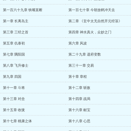
第一百六十九章 铁嘴直断
第一百七十章 今朝放鹤冲天去
第一章 长离岛主
第二章 《玄中太无自然开元经箓》
第三章 三经之首
第四章 神水真火，众妙之门
第五章 仉泰初
第六章 风波
第七章 隅阳国
第二十九章 遗府变数
第八章 飞升修士
第三十一章 交易
第九章 四国
第十章 章程
第十一章 斗将
第十二章 斩敌
第十三章 对垒
第十四章 战局
第十五章 收拢
第十六章 献宝
第十七章 桃康之体
第十八章 心思