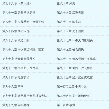
第七十九章 《豢人经》
第八十章 武夫
第八十一章 天外罡煞武道
第八十六章 武道天眼
第八十二章 玄劫受命，万道正传
第八十三章 陈宣武
第八十四章 面首人选
第八十五章 先杀后快
第八十六章 武道天眼
第八十七章 一拳天与压潮头
第八十八章 十方离垢净眼、落幕
第八十九章 长右谢氏
第九十章 大梦临觉最是长
第九十一章 倘若我问心有愧呢
第九十二章 南阐州、罡气层
第九十三章 可怜一片无情月
第九十四章 吐露实情
第九十五章 旋开旋落旋成空
第九十六章 不同
第一百零二章 中天斗数
第九十七章 寂然天宫制圣祈祷大法
第九十八章 又一地阙金章
第九十九章 祟郁魔神
第一百章 事泄