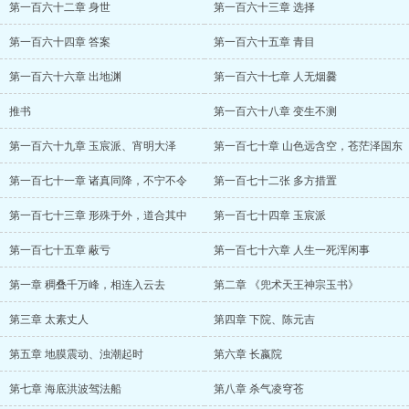
第一百六十二章 身世
第一百六十三章 选择
第一百六十四章 答案
第一百六十五章 青目
第一百六十六章 出地渊
第一百六十七章 人无烟爨
推书
第一百六十八章 变生不测
第一百六十九章 玉宸派、宵明大泽
第一百七十章 山色远含空，苍茫泽国东
第一百七十一章 诸真同降，不宁不令
第一百七十二张 多方措置
第一百七十三章 形殊于外，道合其中
第一百七十四章 玉宸派
第一百七十五章 蔽亏
第一百七十六章 人生一死浑闲事
第一章 稠叠千万峰，相连入云去
第二章 《兜术天王神宗玉书》
第三章 太素丈人
第四章 下院、陈元吉
第五章 地膜震动、浊潮起时
第六章 长嬴院
第七章 海底洪波驾法船
第八章 杀气凌穹苍