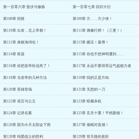
第一百零六章 蛰伏与修炼
第一百零七章 回归大衍
第108章 招摇
第109章 方……方少侠！
第110章 出发，北上帝都！
第111章 偶像打榜！（三更！）
第112章 身躯海绵化！
第113章 碾压！羞辱！
第114章 祭器
第115章 你也不想神明遭到……
第116章 你把皇帝给说死了！
第117章 永远不要得罪运气超能力者
第118章 当皇帝的几种方法
第119章 找的正是方灿
第120章 英雄登场
第121章 无想的一刀
第122章 谣言与公主
第123章 暗藏杀机
第124章 记录在案
第125章 玄关十重！平然眼镜！
第126章 因为今天太阳会下雨
第127章 催眠对直感！
第128章 纯爱战士的胜利
第129章 登天路的差距