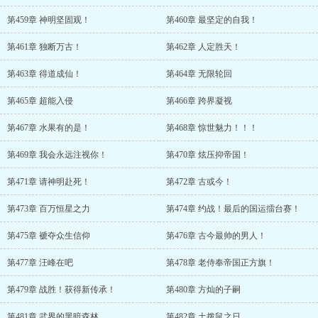
第459章 神明坚固观！
第460章 最坚定的自我！
第461章 独断万古！
第462章 人定胜天！
第463章 得道成仙！
第464章 无限轮回
第465章 超能入侵
第466章 跨界凝视
第467章 水果有的是！
第468章 惊世魅力！！！
第469章 我会永远注视你！
第470章 炫压抑帝国！
第471章 请神明赴死！
第472章 古或今！
第473章 百万恒星之力
第474章 约战！最后的国运擂台赛！
第475章 褫夺众生信仰
第476章 古今最帅的男人！
第477章 汪峰在吧
第478章 老侍奉帝国正方旗！
第479章 战胜！获得新传承！
第480章 方灿的子嗣
第481章 武界的黑暗森林
第482章 土拨鼠之日