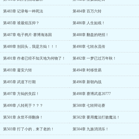
第483章 记录每一种死法
第484章 百万六转
第485章 谁最炫压抑？
第486章 人生如戏！
第487章 电子鸦片·赛博海洛因
第488章 翻盘的绝招！
第489章 别回头，我是方灿！！！
第490章 七转永流传
第491章 作者已经不知天地为何物了！
第492章 一梦已过万年秋！
第493章 凝安六转
第494章 时移世易
第495章 武道下行期
第496章 新朝内战
第497章 方灿的失踪！
第498章 赛博武道20777
第499章 八转死于？？？
第500章 七转辩论赛
第501章 永世不得翻身！
第502章 要用魔法打败魔法！
第503章 打了小的，来了老的！
第504章 九族消消乐！