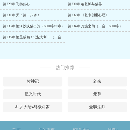
第529章 飞扬的心
第530章 哈基灿与猫界
第531章 天下第一八转！
第532章 《基米创世心经》
第533章 恒河沙疯猫出笼（6000字中章）
第534章 万族之劫（二合一6000字）
第535章 恒星成精！记忆方灿！（二合一6000字）
热门推荐
牧神记
剑来
星光时代
元尊
斗罗大陆4终极斗罗
全职法师
首页
我的书架
阅读记录
顶部↑