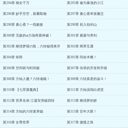
第294章 御女千万
第295章 修为暴涨的小江
第296章 妙手空空，探囊取物
第297章 素心斋举派搬迁
第298章 素心斋？一指败敌
第299章 初入劫剑山
第300章 无敌的at力场再展神威！
第301章 紫菱与养剑
第302章 柳清梦寝の取，六转秘境将开
第303章 两界互通
第304章 矩阵
第305章 同命木雕！
第306章 空间斩与时间躯
第307章 传承的开发和升级
第308章 方灿入魔？六转魂魄！
第309章 六转真君的奋斗！
第310章 【七罪显魔典】
第311章 方灿误闯白虎堂
第312章 世界名画·江凝安突破四转
第313章 柳清梦的娇
第314章 方灿的六转童养媳
第315章 百年大限！
第316章 女尊世界
第317章 傲慢之珠