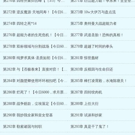
第270章 四转齐聚归云峰【（3/3）今日万字】
第271章 巨山超力霸！季东来！堂堂登场！
第272章 逆反魔源·天地同寿！【今日6000，求月票】
第273章 10w大伊万与盘点流
第274章 四转之死*14
第275章 奥特曼大战超能力者
第276章 超能力者的生死危机！【今日6000，求月票】
第277章 武道圣胎！恐怖的真相！
第278章 双标领域与分割战场【今日6000，求月票】
第279章 超越了时间的拳头
第280章 纯梦求真体·圣质如初【今日6000，求月票】
第281章 惊世蠢材
第282章 与【否极泰来】直接对弈！【今日6000，求月票】
第283章 反模因与生命归还
第284章 对颜楚卿使用环环相扣吧【今日6000，求月票！】
第285章 棒打凌霄殿，水淹陈塘关！
第286章 烂死了！【今日6000，求月票！】
第287章 四转绞肉机
第288章 战争赔款，尘埃落定【今日6000，求月票！】
第289章 上任大衍
第290章 我抄我全家和皇女登基
第291章 试谈和抄家
第292章 勒索诸国与转职
第293章 真是干了鬼了！