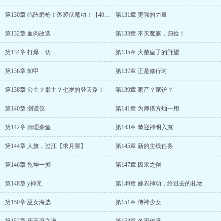
第130章 临阵磨枪！袈裟伏魔功！【4000字！月底求月票！】
第131章 更强的力量
第132章 血肉改造
第133章 不灭魔躯，归位！
第134章 打爆一切
第135章 大楚皇子的野望
第136章 卸甲
第137章 正是修行时
第138章 公主？郡主？七岁的登天路！
第139章 家产？家铲？
第140章 测谎仪
第141章 为师借方灿一用
第142章 清理杂鱼
第143章 恭迎神明入京
第144章 人旗，过江【求月票】
第145章 新的主线任务
第146章 乾坤一掷
第147章 因果之偿
第148章 y神咒
第149章 嫁衣神功，给过去的礼物
第150章 巫女海选
第151章 侍神少女