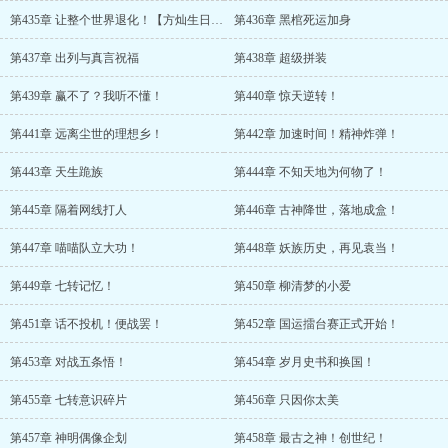
第435章 让整个世界退化！【方灿生日快乐！】
第436章 黑棺死运加身
第437章 出列与真言祝福
第438章 超级拼装
第439章 赢不了？我听不懂！
第440章 惊天逆转！
第441章 远离尘世的理想乡！
第442章 加速时间！精神炸弹！
第443章 天生跪族
第444章 不知天地为何物了！
第445章 隔着网线打人
第446章 古神降世，落地成盒！
第447章 喵喵队立大功！
第448章 妖族历史，再见袁当！
第449章 七转记忆！
第450章 柳清梦的小爱
第451章 话不投机！便战罢！
第452章 国运擂台赛正式开始！
第453章 对战五条悟！
第454章 岁月史书和换国！
第455章 七转意识碎片
第456章 只因你太美
第457章 神明偶像企划
第458章 最古之神！创世纪！