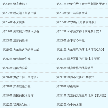
第200章 绿意盎然！
第201章 碎梦心经！青出于蓝而胜于蓝！
第202章 桃花运：红杏出墙
第203章 第一与准备突破
第204章 不灭魔躯
第205章 AV力场【月初求月票】
第206章 测试能力与插入设备
第207章 和柳清梦神【求月票】交！
第208章 清梦的后悔
第209章 杀不尽心中贼！
第210章 方灿掀起的诸国大战
第211章 方灿驸马的筋【求月票QAQ】
第212章 给柳清梦补魔！
第213章 两界置换的可能【求月票】
第214章 超能力会议
第215章 对异世界的战前动员
第216章 力敌二转，血海滔天
第217章 血海不死躯VS禁字法
第218章 知识就是力量！
第219章 移山填海
第220章 新国的技术爆炸
第221章 真正的无限主角计划【求月票】
第222章 我思故我在！
第223章 心中的太阳