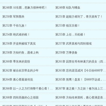
第248章 AI生图，想象力很神奇吧！
第249章 站队与嗜血
第250章 军阵围杀
第251章 超能力者到了，青天就有了！
第252章 干你九族！
第253章 镇压京都！
第254章 绝武者的根！
第255章 上任，天机楼！
第256章 开盒狗被线下真实
第257章 武界真相与四转领域
第258章 方灿钓鱼，愿者上钩
第259章 万事俱备
第260章 季东来的觉悟
第261章 囚禁在哥布林巢穴的圣女（四千字大章，求月票！）
第262章 被合欢宗带走的少年
第263章 悲伤逆流成河【今日份6000字完成，求月票】
第264章 素心斋最速传说
第265章 熬鹰！盘发！【6000字达成，明天月初求月票】
第266章 以一人之力打倒整个素心斋！【月初求月票！】
第267章 速之极！力之妖！修为淦上三转！
第268章 四转高傲的心之假面
第269章 方灿传来噩耗，素心斋满是喜讯（2/3）