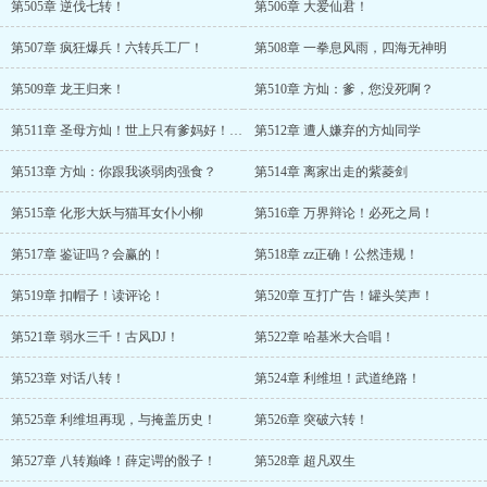
第505章 逆伐七转！
第506章 大爱仙君！
第507章 疯狂爆兵！六转兵工厂！
第508章 一拳息风雨，四海无神明
第509章 龙王归来！
第510章 方灿：爹，您没死啊？
第511章 圣母方灿！世上只有爹妈好！！！
第512章 遭人嫌弃的方灿同学
第513章 方灿：你跟我谈弱肉强食？
第514章 离家出走的紫菱剑
第515章 化形大妖与猫耳女仆小柳
第516章 万界辩论！必死之局！
第517章 鉴证吗？会赢的！
第518章 zz正确！公然违规！
第519章 扣帽子！读评论！
第520章 互打广告！罐头笑声！
第521章 弱水三千！古风DJ！
第522章 哈基米大合唱！
第523章 对话八转！
第524章 利维坦！武道绝路！
第525章 利维坦再现，与掩盖历史！
第526章 突破六转！
第527章 八转巅峰！薛定谔的骰子！
第528章 超凡双生