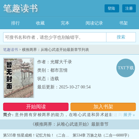
笔趣读书
登陆
注册
排行
收藏
完本
阅读记录
书架
笔趣读书
> 横推两界：从唯心武道开始最新章节列表
作者：光耀大千录
TXT下载
类别：都市言情
状态：连载
最后更新：2025-10-27 00:54
开始阅读
加入书架
简介:
意外拥有穿梭两界的能力，在唯心武道和异术超能这两种体系
展开
»
当中交流学习变强。 好消息：你拥有深蓝面板，只要学习就能变
《横推两界：从唯心武道开始》最新章节
强，且身负遇难成祥的被动天赋。 方灿：这我不是起飞了！！！坏
消息：你即将遇到的对手包括但不限于 “可以推演未来的模拟流选
第535章 恒星成精！记忆方灿！（二合一6000字）
第534章 万族之劫（二合一6000字）