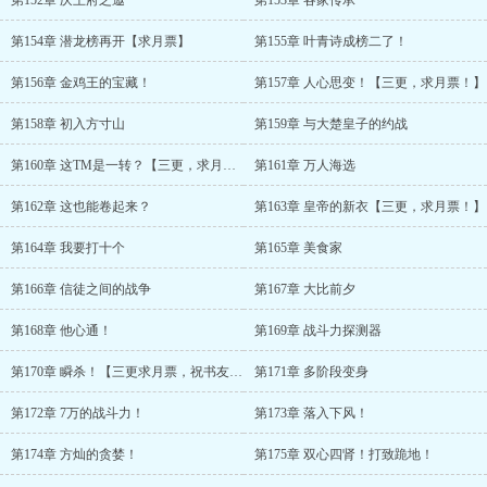
第152章 庆王府之邀
第153章 各家传承
第154章 潜龙榜再开【求月票】
第155章 叶青诗成榜二了！
第156章 金鸡王的宝藏！
第157章 人心思变！【三更，求月票！】
第158章 初入方寸山
第159章 与大楚皇子的约战
第160章 这TM是一转？【三更，求月票】
第161章 万人海选
第162章 这也能卷起来？
第163章 皇帝的新衣【三更，求月票！】
第164章 我要打十个
第165章 美食家
第166章 信徒之间的战争
第167章 大比前夕
第168章 他心通！
第169章 战斗力探测器
第170章 瞬杀！【三更求月票，祝书友们元宵节快乐！】
第171章 多阶段变身
第172章 7万的战斗力！
第173章 落入下风！
第174章 方灿的贪婪！
第175章 双心四肾！打致跪地！