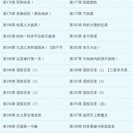
第176章 军阵传承！
第177章 四面楚歌
第178章 牵肠挂肚！唇齿相依！
第179章 万箭轰
第180章 哈基人大旋风！
第181章 利好大楚的交易
第182章 好的一转并不比蜕凡躯差
第183章 各方筹谋
第184章 九龙汇体和诸国杀！【四千字大章，求月票！】
第185章 杀方大会！
第186章 运是修行第一关！
第187章 方灿体内的洞天福地！
第188章 震惊百里（1）
第189章 震惊百里（2）【三更求月票！】
第190章 震惊百里（3）
第191章 震惊百里（4）
第192章 震惊百里（5）
第193章 震惊百里（6）
第194章 震惊百里（7）
第195章 震惊百里（完）
第196章 生儿育女项龙涛
第197章 如同天上降魔主
第198章 历届第一与像
第199章 转世重修与祭器套装