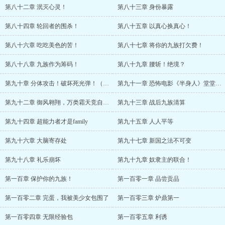
第八十二章 泯灭心灵！
第八十三章 身份暴露
第八十四章 轮回者的围杀！
第八十五章 以真心换真心！
第八十六章 吃吃美色的苦！
第八十七章 将你的九族打欠费！
第八十八章 九族作为筹码！
第八十九章 腰斩！绝境？
第九十章 分体攻击！破坏死光弹！（第三更，求月票！）
第九十一章 恐怖电影《半身人》堂堂上映！
第九十二章 御风翱翔，万类霜天竞自游！
第九十三章 战后九族清算
第九十四章 超能力者才是family
第九十五章 人人平等
第九十六章 大脑寄存处
第九十七章 新国之法不可变
第九十八章 礼乐崩坏
第九十九章 奴隶主的联合！
第一百章 保护你的九族！
第一百零一章 品尝贡品
第一百零二章 完蛋，我被美少女包围了
第一百零三章 炉鼎第一
第一百零四章 无限经验包
第一百零五章 利诱