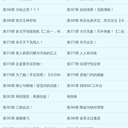
第366章 方灿之死？？？
第367章 自毁境界！无限增殖！
第368章 毁灭主神空间
第369章 死后化身灾厄，毁灭次元【今日6000】
第370章 多元宇宙级危机【二合一，4000字中章】
第371章 大衍无敌！天外来敌！【二合一，4000字合章】
第372章 杀尽天下负我人！
第373章 吊尽众生！
第374章 类人群星闪耀与方灿的正义
第375章 人人有功练
第376章 定是要开后宫吔！
第377章 绿茂守恒定律
第378章 为了她！开后宫吧！【今日6000！求月票！】
第379章 虎煞门内的插曲
第380章 唯心与唯物！逆流河的试炼！
第381章 四转MC工作台
第382章 再回现世，再遇信徒！
请假条
第383章 三国会议！
第384章 降临与绝对理智
第385章 插翅难飞
第386章 改革太过激进