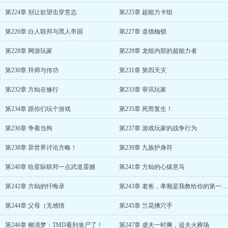
第224章 别让欲望击穿意志
第225章 超能力卡组
第226章 白人联邦与黑人帝国
第227章 道德枷锁
第228章 网游玩家
第229章 龙组内部的超能力者
第230章 拜师与传功
第231章 第四天灾
第232章 方灿在修行
第233章 审讯玩家
第234章 跟你们玩个游戏
第235章 死而复生！
第236章 争着当狗
第237章 游戏玩家的战争行为
第238章 异世界讨论方略！
第239章 九族护身符
第240章 给星际联邦一点武道震撼
第241章 方灿的心猿意马
第242章 方灿的忏悔录
第243章 老爸，孝顺是我教给你的第一课！
第244章 父母（无感情
第245章 兰花拂穴手
第246章 柳清梦：TMD看到丧尸了！
第247章 虐夫一时爽，追夫火葬场