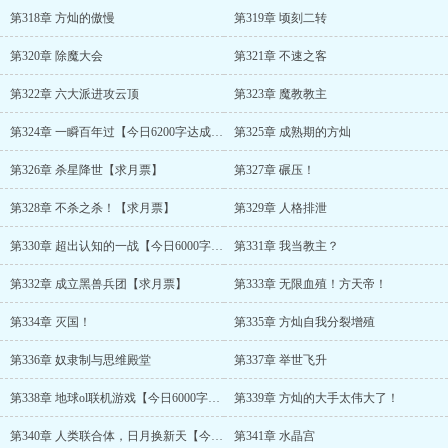
第318章 方灿的傲慢
第319章 顷刻二转
第320章 除魔大会
第321章 不速之客
第322章 六大派进攻云顶
第323章 魔教教主
第324章 一瞬百年过【今日6200字达成，明天月初求月票】
第325章 成熟期的方灿
第326章 杀星降世【求月票】
第327章 碾压！
第328章 不杀之杀！【求月票】
第329章 人格排泄
第330章 超出认知的一战【今日6000字达成，月初求月票】
第331章 我当教主？
第332章 成立黑兽兵团【求月票】
第333章 无限血殖！方天帝！
第334章 灭国！
第335章 方灿自我分裂增殖
第336章 奴隶制与思维殿堂
第337章 举世飞升
第338章 地球ol联机游戏【今日6000字达成，求月票】
第339章 方灿的大手太伟大了！
第340章 人类联合体，日月换新天【今日6000，求订阅,】
第341章 水晶宫