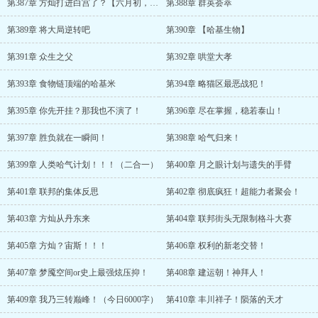
第387章 方灿打进白宫了？【六月初，求月票】
第388章 群英荟萃
第389章 将大局逆转吧
第390章 【哈基生物】
第391章 众生之父
第392章 哄堂大孝
第393章 食物链顶端的哈基米
第394章 略猫区最恶战犯！
第395章 你先开挂？那我也不演了！
第396章 尽在掌握，稳若泰山！
第397章 胜负就在一瞬间！
第398章 哈气归来！
第399章 人类哈气计划！！！（二合一）
第400章 月之眼计划与遗失的手臂
第401章 联邦的集体反思
第402章 彻底疯狂！超能力者聚会！
第403章 方灿从丹东来
第404章 联邦街头无限制格斗大赛
第405章 方灿？宙斯！！！
第406章 权利的新老交替！
第407章 梦魇空间or史上最强炫压抑！
第408章 建运朝！神拜人！
第409章 我乃三转巅峰！（今日6000字）
第410章 丰川祥子！陨落的天才