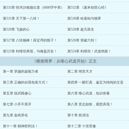
手”、 “借贷未来增强现在的武道天骄”、 “鸿运齐天行为稳健的苟
道新星”……以及 “一胎地煞数的多子多福系统宿主”、 “主神空间
第533章 恒河沙疯猫出笼（6000字中章）
第532章 《基米创世心经》
应邀而来的轮回者们”、 “被99个世界同时穿越的独行客” “想要对
你终极侮辱的四姬佬”……方灿：孩子们，能打赢复活赛就算胜
第531章 天下第一八转！
第530章 哈基灿与猫界
利！ ！！面对汹涌而来的时代浪潮，方灿唯一可以倚仗的只有自己
与身俱来的天赋和刚刚获得的面板。 天赋【否极泰来】：所处环境
第529章 飞扬的心
第528章 超凡双生
越差，自身的天资越好，逢凶化吉！遇难成祥！ 当努力就能像游戏
第527章 八转巅峰！薛定谔的骰子！
第526章 突破六转！
一样提高，并且血条越低，根骨、悟性、运气等隐藏属性越高时……
迎接世界的是一个怪物的诞生。 多年之后，屹立世界顶峰，方灿负
第525章 利维坦再现，与掩盖历史！
第524章 利维坦！武道绝路！
手叹息：若不败尽天下英豪，世人又怎知我举世无敌，盖世无双？...
《横推两界：从唯心武道开始》正文
第一章 穿越的超能力者
第二章 绝世天才
第三章 正确的自我包装方式！
第四章 一眼盯真，鉴定为纯纯的文盲
第五章 练武既修心
第六章 唯心武道，知识有毒
第七章 小开不算开
第八章 意志如铁，观想具现！
第九章 血肉异化
第十章 扮演法
第十一章 精神胜利法！
第十二章 十倍苦修