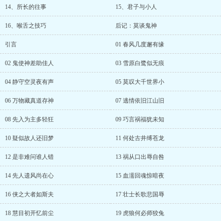
14、所长的往事
15、君子与小人
16、喉舌之技巧
后记：莫谈鬼神
引言
01 春风几度邂有缘
02 鬼使神差助佳人
03 雪原白鹭似无痕
04 静守空灵夜有声
05 莫叹大千世界小
06 万物藏真道存神
07 逃情依旧江山旧
08 先入为主多轻狂
09 巧言祸福犹未知
10 疑似故人还旧梦
11 何处古井缚苍龙
12 是非难问谁人错
13 祸从口出辱自咎
14 先人遗风尚在心
15 血濡回魂惊暗夜
16 侠之大者如斯夫
17 壮士长歌悲国辱
18 慧目初开忆前尘
19 虎狼何必师狡兔