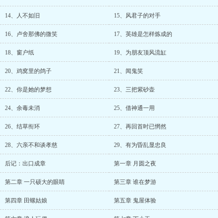
14、人不如旧
15、风君子的对手
16、卢舍那佛的微笑
17、英雄是怎样炼成的
18、窗户纸
19、为朋友顶风流缸
20、鸡窝里的鸽子
21、闻鬼笑
22、你是她的梦想
23、三把紫砂壶
24、余毒未消
25、借神通一用
26、结草衔环
27、再回首时已惘然
28、六亲不和谈孝慈
29、有为昏乱显忠良
后记：出口成章
第一章 月圆之夜
第二章 一只硕大的眼睛
第三章 谁在梦游
第四章 田螺姑娘
第五章 鬼屋体验