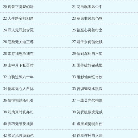
20 观音正觉疑幻听
21 花自飘零风尘中
22 人生路窄怨相逢
23 草民非民若刍狗
24 罪人无罪总含冤
25 福至心灵善行之
26 苍桑无关道正邪
27 君子奈何偏做贼
28 常存我思故我在
29 情到深处自不知
30 山中月下私语时
31 困兽破阵销残恨
32 白驹过隙六十年
33 落影仙剑忆奇侠
34 物本无心人自忧
35 曾识缠绵水犹温
36 情恨郁结杀机引
37 一线灵光代桃缰
38 幻为真时真亦幻
39 笑叹狐假虎无威
40 弄巧无节反成拙
41 虚显威势弱自伤
42 淡定风波谈酒色
43 作孽连环自入局