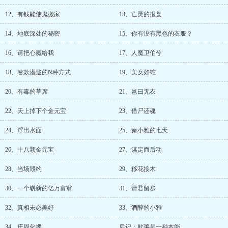
12、有钱能使鬼搬家
13、亡灵的报复
14、地底深处的秘密
15、你有没有黑色的衣服？
16、请把心魔给我
17、人魔卫伯兮
18、卷款潜逃的N种方式
19、美女如蛇
20、有毒的草席
21、岂曰无衣
22、天上掉下个金元宝
23、借尸还魂
24、浮出水面
25、秦小雅的七天
26、十八颗金元宝
27、谋定而后动
28、当场毁约
29、移花接木
30、一个崭新的亿万富翁
31、请君留步
32、真相未必美好
33、酒醉的小雅
34、庄周化蝶
后记：欺骗是一种本能