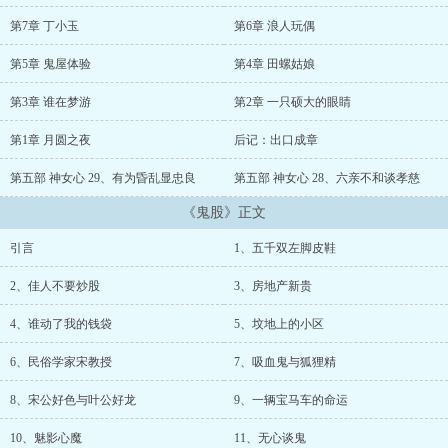
包括多部小说，每部小说之间都有情节线索的联系，但也都能相对独
立成篇。灵异文学看上去荒诞离奇，但这些不是我的目的，我们每个
第7章 丁小玉
第6章 浪人玩偶
人都会有在现实中无法表达或者很难诉说的情感，所以玄异题材成了
一种手段，真实世界的一种寓言。每部小说的主人公名字都叫“风君
第5章 鬼屋体验
第4章 田螺姑娘
子”，我想描写的是风尘中的国士，不携剑的隐侠。 本书每日更
新。也欢迎大家点击支持我的新作《神游》（书号65875）。...
第3章 谁在梦游
第2章 一只硕大的眼睛
第1章 月圆之夜
后记：出口成章
第五部 神女心 29、有为昏乱显忠良
第五部 神女心 28、六亲不和谈孝慈
《鬼股》正文
引言
1、五千双左脚皮鞋
2、佳人不要炒股
3、房地产新贵
4、谁动了我的钱袋
5、坟地上的小区
6、民俗学家宋教授
7、吸血鬼与狐狸精
8、宋公好色与叶公好龙
9、一辆宝马车的命运
10、魅影心魔
11、无心谈鬼