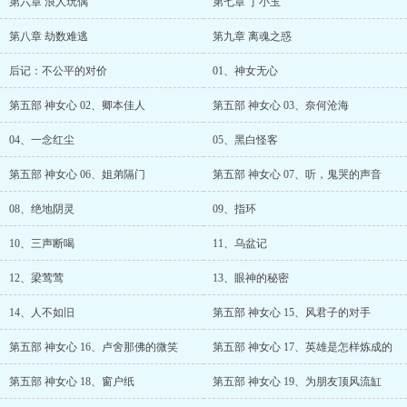
第六章 浪人玩偶
第七章 丁小玉
第八章 劫数难逃
第九章 离魂之惑
后记：不公平的对价
01、神女无心
第五部 神女心 02、卿本佳人
第五部 神女心 03、奈何沧海
04、一念红尘
05、黑白怪客
第五部 神女心 06、姐弟隔门
第五部 神女心 07、听，鬼哭的声音
08、绝地阴灵
09、指环
10、三声断喝
11、乌盆记
12、梁莺莺
13、眼神的秘密
14、人不如旧
第五部 神女心 15、风君子的对手
第五部 神女心 16、卢舍那佛的微笑
第五部 神女心 17、英雄是怎样炼成的
第五部 神女心 18、窗户纸
第五部 神女心 19、为朋友顶风流缸