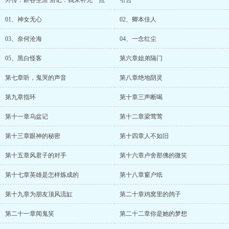
外传：辟谷生涯 后记：我来补充一点
引言
01、神女无心
02、卿本佳人
03、奈何沧海
04、一念红尘
05、黑白怪客
第六章姐弟隔门
第七章听，鬼哭的声音
第八章绝地阴灵
第九章指环
第十章三声断喝
第十一章乌盆记
第十二章梁莺莺
第十三章眼神的秘密
第十四章人不如旧
第十五章风君子的对手
第十六章卢舍那佛的微笑
第十七章英雄是怎样炼成的
第十八章窗户纸
第十九章为朋友顶风流缸
第二十章鸡窝里的鸽子
第二十一章闻鬼笑
第二十二章你是她的梦想