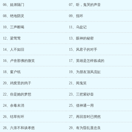
06、姐弟隔门
07、听，鬼哭的声音
08、绝地阴灵
09、指环
10、三声断喝
11、乌盆记
12、梁莺莺
13、眼神的秘密
14、人不如旧
15、风君子的对手
16、卢舍那佛的微笑
17、英雄是怎样炼成的
18、窗户纸
19、为朋友顶风流缸
20、鸡窝里的鸽子
21、闻鬼笑
22、你是她的梦想
23、三把紫砂壶
24、余毒未消
25、借神通一用
26、结草衔环
27、再回首时已惘然
28、六亲不和谈孝慈
29、有为昏乱显忠良