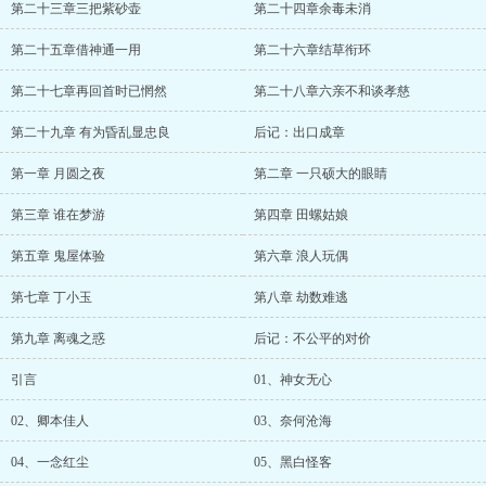
第二十三章三把紫砂壶
第二十四章余毒未消
第二十五章借神通一用
第二十六章结草衔环
第二十七章再回首时已惘然
第二十八章六亲不和谈孝慈
第二十九章 有为昏乱显忠良
后记：出口成章
第一章 月圆之夜
第二章 一只硕大的眼睛
第三章 谁在梦游
第四章 田螺姑娘
第五章 鬼屋体验
第六章 浪人玩偶
第七章 丁小玉
第八章 劫数难逃
第九章 离魂之惑
后记：不公平的对价
引言
01、神女无心
02、卿本佳人
03、奈何沧海
04、一念红尘
05、黑白怪客