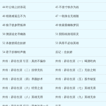
44 叶公锦上好添花
45 不借寸铁亦为凶
46 错路难返忘不为
47 一朝身去无相随
48 狼子犹参野狐禅
49 铁索垂幽唤梦回
50 溯源追史寻幽路
51 阴阳歧路现双灵
52 杀敌犹唱念奴娇
53 风骨不必似英雄
54 君子折柳铃声脆
后记：念奴娇
外传：辟谷生涯 引言：真的不骗你
外传：辟谷生涯 （一）喝酒吃肉
外传：辟谷生涯 （二）挂饼充饥
外传：辟谷生涯 （三）无欲之刚
外传：辟谷生涯 （四）养颜妙术
外传：辟谷生涯 （五）股市秘笈
外传：辟谷生涯 （六）经营之道
外传：辟谷生涯 （七）英雄无畏
外传：辟谷生涯 （八）英雄无用
外传：辟谷生涯 （九）英雄无奈