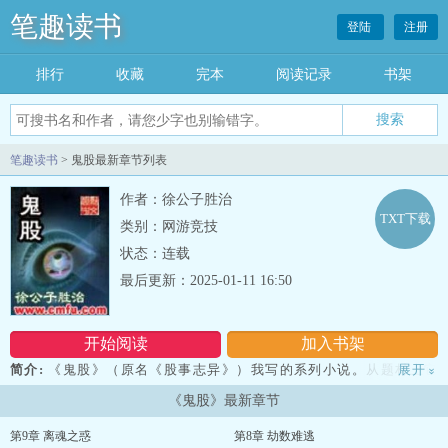
笔趣读书
登陆
注册
排行
收藏
完本
阅读记录
书架
笔趣读书
> 鬼股最新章节列表
作者：徐公子胜治
TXT下载
类别：网游竞技
状态：连载
最后更新：2025-01-11 16:50
开始阅读
加入书架
简介:
《鬼股》（原名《股事志异》）我写的系列小说。从题材上它
展开
»
可以算作灵异文学，也可以看作是财经或都市文学。在这个系列作品
《鬼股》最新章节
里，我不想超越自己的生活去凭空杜撰一个虚幻的世界。所以我写的
故事大多在现实中以某种形式发生过或可能会发生。 《鬼股》系列
第9章 离魂之惑
第8章 劫数难逃