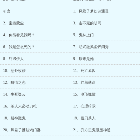
引言
1、风君子梦幻识通灵
2、宝镜蒙尘
3、走不完的胡同
4、你能看见我吗？
5、鬼妹上门
6、我是怎么死的？
7、胡式微风尘怀闺秀
8、巧遇伊人
9、原来是她
10、意外收获
11、死亡原因
12、畸情之恋
13、红颜薄命
14、生死疑云
15、魂飞魄散
16、杀人未必动刀枪
17、心理暗示
18、疑神疑鬼
19、借刀杀人
20、风君子携妓鸿门宴
21、乔方思鬼眼显神通