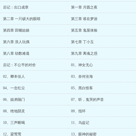
后记：出口成章
第一章 月圆之夜
第二章 一只硕大的眼睛
第三章 谁在梦游
第四章 田螺姑娘
第五章 鬼屋体验
第六章 浪人玩偶
第七章 丁小玉
第八章 劫数难逃
第九章 离魂之惑
后记：不公平的对价
01、神女无心
02、卿本佳人
03、奈何沧海
04、一念红尘
05、黑白怪客
06、姐弟隔门
07、听，鬼哭的声音
08、绝地阴灵
09、指环
10、三声断喝
11、乌盆记
12、梁莺莺
13、眼神的秘密