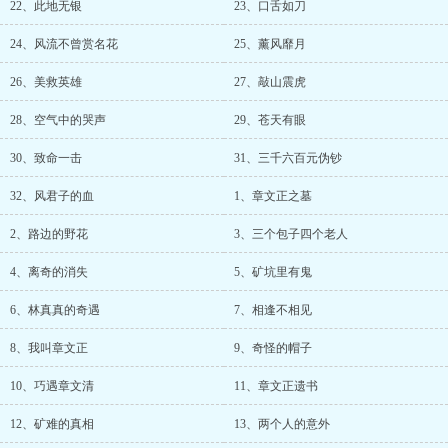
22、此地无银
23、口舌如刀
24、风流不曾赏名花
25、薰风靡月
26、美救英雄
27、敲山震虎
28、空气中的哭声
29、苍天有眼
30、致命一击
31、三千六百元伪钞
32、风君子的血
1、章文正之墓
2、路边的野花
3、三个包子四个老人
4、离奇的消失
5、矿坑里有鬼
6、林真真的奇遇
7、相逢不相见
8、我叫章文正
9、奇怪的帽子
10、巧遇章文清
11、章文正遗书
12、矿难的真相
13、两个人的意外