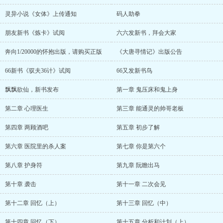
灵异小说《女体》上传通知
码人助拳
朋友新书《炼卡》试阅
六六发新书，拜会大家
奔向1/20000的怀抱出版，请购买正版
《大唐寻情记》出版公告
66新书《驭夫36计》试阅
66又发新书鸟
飘飘欲仙，新书发布
第一章 鬼压床和鬼上身
第二章 心理医生
第三章 能通灵的帅哥老板
第四章 两顾酒吧
第五章 初步了解
第六章 医院里的杀人案
第七章 你是第六个
第八章 护身符
第九章 阮瞻出马
第十章 袭击
第十一章 二次会见
第十二章 回忆（上）
第十三章 回忆（中）
第十四章 回忆（下）
第十五章 分析和计划（上）