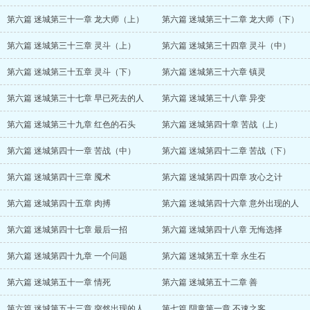
第六篇 迷城第三十一章 龙大师（上）
第六篇 迷城第三十二章 龙大师（下）
第六篇 迷城第三十三章 灵斗（上）
第六篇 迷城第三十四章 灵斗（中）
第六篇 迷城第三十五章 灵斗（下）
第六篇 迷城第三十六章 镇灵
第六篇 迷城第三十七章 早已死去的人
第六篇 迷城第三十八章 异变
第六篇 迷城第三十九章 红色的石头
第六篇 迷城第四十章 苦战（上）
第六篇 迷城第四十一章 苦战（中）
第六篇 迷城第四十二章 苦战（下）
第六篇 迷城第四十三章 魇术
第六篇 迷城第四十四章 攻心之计
第六篇 迷城第四十五章 肉搏
第六篇 迷城第四十六章 意外出现的人
第六篇 迷城第四十七章 最后一招
第六篇 迷城第四十八章 无悔选择
第六篇 迷城第四十九章 一个问题
第六篇 迷城第五十章 永生石
第六篇 迷城第五十一章 情死
第六篇 迷城第五十二章 善
第六篇 迷城第五十三章 突然出现的人
第七篇 阴童第一章 不速之客