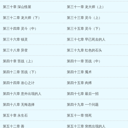
第三十章 深山怪屋
第三十一章 龙大师（上）
第三十二章 龙大师（下）
第三十三章 灵斗（上）
第三十四章 灵斗（中）
第三十五章 灵斗（下）
第三十六章 镇灵
第三十七章 早已死去的人
第三十八章 异变
第三十九章 红色的石头
第四十章 苦战（上）
第四十一章 苦战（中）
第四十二章 苦战（下）
第四十三章 魇术
第四十四章 攻心之计
第四十五章 肉搏
第四十六章 意外出现的人
第四十七章 最后一招
第四十八章 无悔选择
第四十九章 一个问题
第五十章 永生石
第五十一章 情死
第五十二章 善
第五十三章 突然出现的人