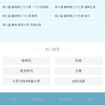
第八篇 赌神第三十六章 一个人的冒险
第八篇 赌神第三十七章 漏网之鱼
第八篇 赌神第三十八章 酷刑
第八篇 赌神第三十九章 镜斗
第八篇 赌神 第四十章 完美结局
热门推荐
牧神记
剑来
星光时代
元尊
斗罗大陆4终极斗罗
全职法师
首页
我的书架
阅读记录
顶部↑