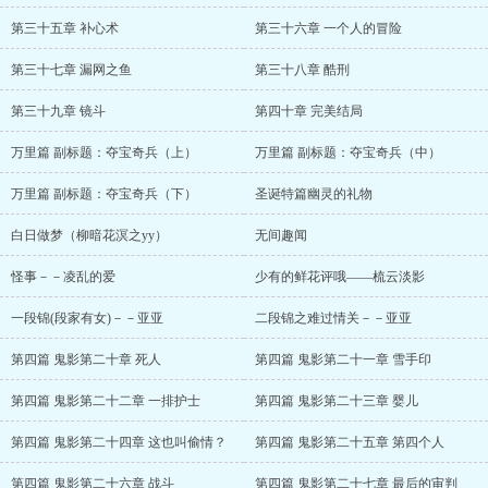
第三十五章 补心术
第三十六章 一个人的冒险
第三十七章 漏网之鱼
第三十八章 酷刑
第三十九章 镜斗
第四十章 完美结局
万里篇 副标题：夺宝奇兵（上）
万里篇 副标题：夺宝奇兵（中）
万里篇 副标题：夺宝奇兵（下）
圣诞特篇幽灵的礼物
白日做梦（柳暗花溟之yy）
无间趣闻
怪事－－凌乱的爱
少有的鲜花评哦――梳云淡影
一段锦(段家有女)－－亚亚
二段锦之难过情关－－亚亚
第四篇 鬼影第二十章 死人
第四篇 鬼影第二十一章 雪手印
第四篇 鬼影第二十二章 一排护士
第四篇 鬼影第二十三章 婴儿
第四篇 鬼影第二十四章 这也叫偷情？
第四篇 鬼影第二十五章 第四个人
第四篇 鬼影第二十六章 战斗
第四篇 鬼影第二十七章 最后的审判