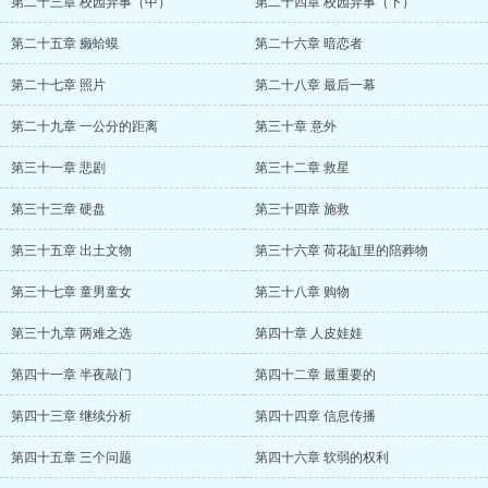
第二十三章 校园异事（中）
第二十四章 校园异事（下）
第二十五章 癞蛤蟆
第二十六章 暗恋者
第二十七章 照片
第二十八章 最后一幕
第二十九章 一公分的距离
第三十章 意外
第三十一章 悲剧
第三十二章 救星
第三十三章 硬盘
第三十四章 施救
第三十五章 出土文物
第三十六章 荷花缸里的陪葬物
第三十七章 童男童女
第三十八章 购物
第三十九章 两难之选
第四十章 人皮娃娃
第四十一章 半夜敲门
第四十二章 最重要的
第四十三章 继续分析
第四十四章 信息传播
第四十五章 三个问题
第四十六章 软弱的权利