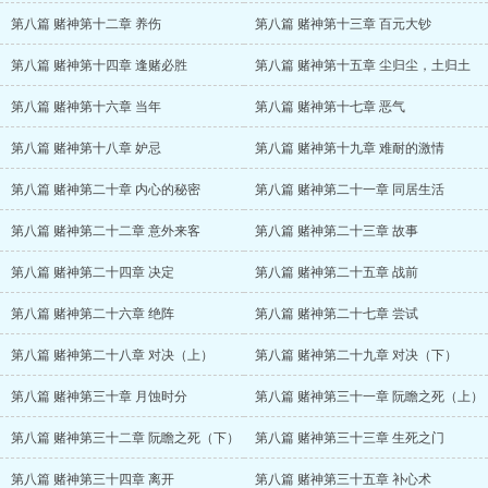
第八篇 赌神第十二章 养伤
第八篇 赌神第十三章 百元大钞
第八篇 赌神第十四章 逢赌必胜
第八篇 赌神第十五章 尘归尘，土归土
第八篇 赌神第十六章 当年
第八篇 赌神第十七章 恶气
第八篇 赌神第十八章 妒忌
第八篇 赌神第十九章 难耐的激情
第八篇 赌神第二十章 内心的秘密
第八篇 赌神第二十一章 同居生活
第八篇 赌神第二十二章 意外来客
第八篇 赌神第二十三章 故事
第八篇 赌神第二十四章 决定
第八篇 赌神第二十五章 战前
第八篇 赌神第二十六章 绝阵
第八篇 赌神第二十七章 尝试
第八篇 赌神第二十八章 对决（上）
第八篇 赌神第二十九章 对决（下）
第八篇 赌神第三十章 月蚀时分
第八篇 赌神第三十一章 阮瞻之死（上）
第八篇 赌神第三十二章 阮瞻之死（下）
第八篇 赌神第三十三章 生死之门
第八篇 赌神第三十四章 离开
第八篇 赌神第三十五章 补心术