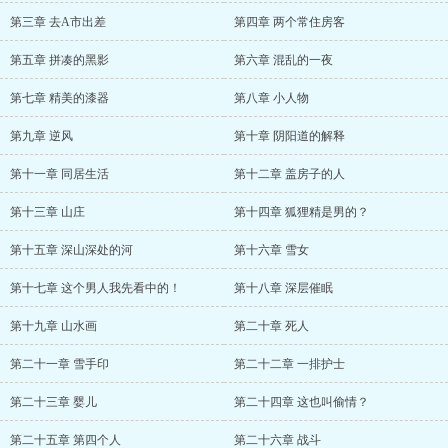
第三章 去A市出差
第四章 两个常住房客
第五章 拼凑的黑影
第六章 混乱的一夜
第七章 精美的漆器
第八章 小人物
第九章 逆风
第十章 阴阳道的解释
第十一章 同居生活
第十二章 盖房子的人
第十三章 山庄
第十四章 狐狸精是男的？
第十五章 深山深处的河
第十六章 雪女
第十七章 这个男人我先看中的！
第十八章 深层催眠
第十九章 山水画
第二十章 死人
第二十一章 雪手印
第二十二章 一排护士
第二十三章 婴儿
第二十四章 这也叫偷情？
第二十五章 第四个人
第二十六章 战斗