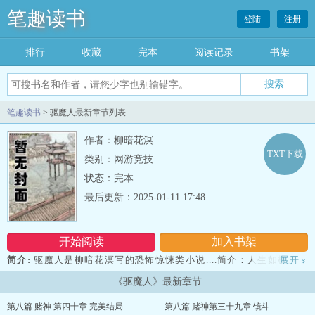
笔趣读书
登陆
注册
排行
收藏
完本
阅读记录
书架
笔趣读书
> 驱魔人最新章节列表
作者：柳暗花溟
TXT下载
类别：网游竞技
状态：完本
最后更新：2025-01-11 17:48
开始阅读
加入书架
简介:
驱魔人是柳暗花溟写的恐怖惊悚类小说....简介：人生如棋局，
展开
»
不过是场游戏，但如果你遇到的是接踵而至的凶局、诡局、危局、死
《驱魔人》最新章节
局呢？丝丝入扣、层层揭谜，水底缠绕的长发、镜子前被剥去面皮的
少女、凶厉诡异的“海豹人”、地下室里的莫名黑影......夏日里带给你
第八篇 赌神 第四十章 完美结局
第八篇 赌神第三十九章 镜斗