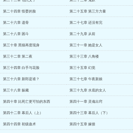
第二十二章 包氏父子
第二十三章 鬼妖
第二十四章 怪婴的脸
第二十五章 第三方力量
第二十六章 遗骨
第二十七章 还没有完
第二十八章 困斗
第二十九章 从前
第三十章 黑猫再度现身
第三十一章 她是女人
第三十二章 第二夜
第三十三章 八角楼
第三十四章 白手与花脸
第三十五章 幻觉
第三十六章 新郎是谁？
第三十七章 午夜新娘
第三十八章 躲藏
第三十九章 水底的女人
第四十章 比死亡更可怕的东西
第四十一章 灵魂出窍
第四十二章 幕后人（上）
第四十三章 幕后人（下）
第四十四章 初级蛊术
第四十五章 嫁接