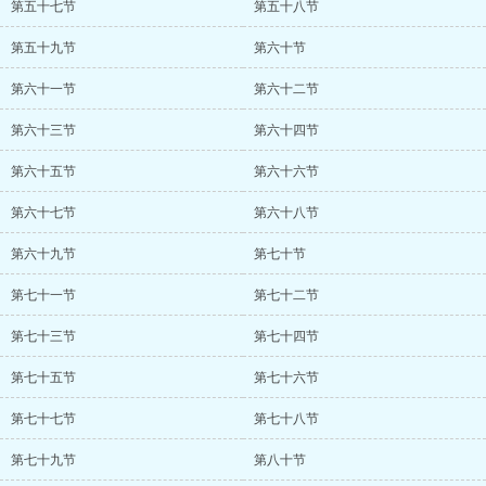
第五十七节
第五十八节
第五十九节
第六十节
第六十一节
第六十二节
第六十三节
第六十四节
第六十五节
第六十六节
第六十七节
第六十八节
第六十九节
第七十节
第七十一节
第七十二节
第七十三节
第七十四节
第七十五节
第七十六节
第七十七节
第七十八节
第七十九节
第八十节