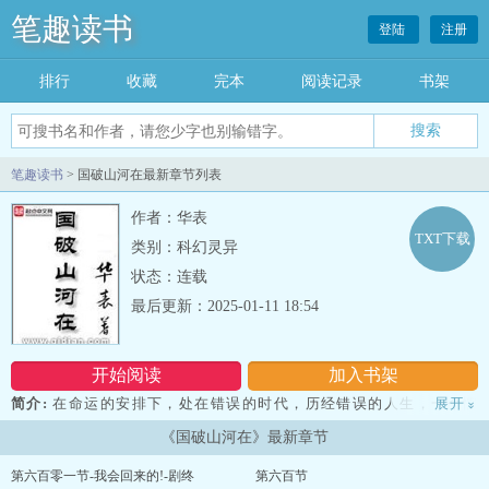
笔趣读书
登陆
注册
排行
收藏
完本
阅读记录
书架
笔趣读书
> 国破山河在最新章节列表
作者：华表
TXT下载
类别：科幻灵异
状态：连载
最后更新：2025-01-11 18:54
开始阅读
加入书架
简介:
在命运的安排下，处在错误的时代，历经错误的人生，一个懦
展开
»
弱的学生在命运的抉择之前，是否继续懦弱下去，还是选择为生存而
《国破山河在》最新章节
战，没有指挥千军万马的运筹唯握，却甘为一颗普通镙丝钉绽放出异
样光彩，国破山河在，坚决与同伴站在一起“保家卫国”。...
第六百零一节-我会回来的!-剧终
第六百节