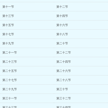
第十一节
第十二节
第十三节
第十四节
第十五节
第十六节
第十七节
第十八节
第十九节
第二十节
第二十一节
第二十二节
第二十三节
第二十四节
第二十五节
第二十六节
第二十七节
第二十八节
第二十九节
第三十节
第三十一节
第三十二节
第三十三节
第三十四节