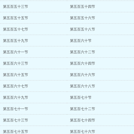
第五百五十三节
第五百五十四节
第五百五十五节
第五百五十六节
第五百五十七节
第五百五十八节
第五百五十九节
第五百六十节
第五百六十一节
第五百六十二节
第五百六十三节
第五百六十四节
第五百六十五节
第五百六十六节
第五百六十七节
第五百六十八节
第五百六十九节
第五百七十节
第五百七十一节
第五百七十二节
第五百七十三节
第五百七十四节
第五百七十五节
第五百七十六节