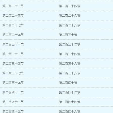
第二百二十三节
第二百二十四节
第二百二十五节
第二百二十六节
第二百二十七节
第二百二十八节
第二百二十九节
第二百三十节
第二百三十一节
第二百三十二节
第二百三十三节
第二百三十四节
第二百三十五节
第二百三十六节
第二百三十七节
第二百三十八节
第二百三十九节
第二百四十节
第二百四十一节
第二百四十二节
第二百四十三节
第二百四十四节
第二百四十五节
第二百四十六节