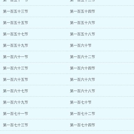
第一百五十一节
第一百五十二节
第一百五十三节
第一百五十四节
第一百五十五节
第一百五十六节
第一百五十七节
第一百五十八节
第一百五十九节
第一百六十节
第一百六十一节
第一百六十二节
第一百六十三节
第一百六十四节
第一百六十五节
第一百六十六节
第一百六十七节
第一百六十八节
第一百六十九节
第一百七十节
第一百七十一节
第一百七十二节
第一百七十三节
第一百七十四节