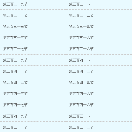
第五百二十九节
第五百三十节
第五百三十一节
第五百三十二节
第五百三十三节
第五百三十四节
第五百三十五节
第五百三十六节
第五百三十七节
第五百三十八节
第五百三十九节
第五百四十节
第五百四十一节
第五百四十二节
第五百四十三节
第五百四十四节
第五百四十五节
第五百四十六节
第五百四十七节
第五百四十八节
第五百四十九节
第五百五十节
第五百五十一节
第五百五十二节