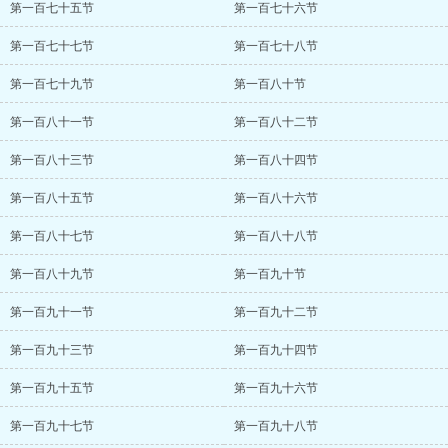
第一百七十五节
第一百七十六节
第一百七十七节
第一百七十八节
第一百七十九节
第一百八十节
第一百八十一节
第一百八十二节
第一百八十三节
第一百八十四节
第一百八十五节
第一百八十六节
第一百八十七节
第一百八十八节
第一百八十九节
第一百九十节
第一百九十一节
第一百九十二节
第一百九十三节
第一百九十四节
第一百九十五节
第一百九十六节
第一百九十七节
第一百九十八节