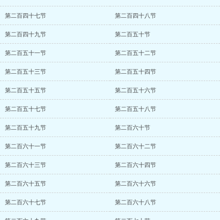
第二百四十七节
第二百四十八节
第二百四十九节
第二百五十节
第二百五十一节
第二百五十二节
第二百五十三节
第二百五十四节
第二百五十五节
第二百五十六节
第二百五十七节
第二百五十八节
第二百五十九节
第二百六十节
第二百六十一节
第二百六十二节
第二百六十三节
第二百六十四节
第二百六十五节
第二百六十六节
第二百六十七节
第二百六十八节