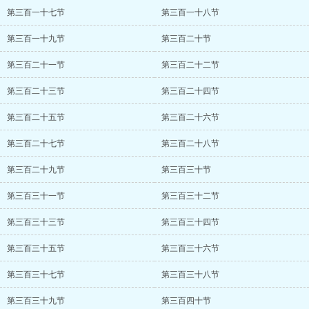
第三百一十七节
第三百一十八节
第三百一十九节
第三百二十节
第三百二十一节
第三百二十二节
第三百二十三节
第三百二十四节
第三百二十五节
第三百二十六节
第三百二十七节
第三百二十八节
第三百二十九节
第三百三十节
第三百三十一节
第三百三十二节
第三百三十三节
第三百三十四节
第三百三十五节
第三百三十六节
第三百三十七节
第三百三十八节
第三百三十九节
第三百四十节