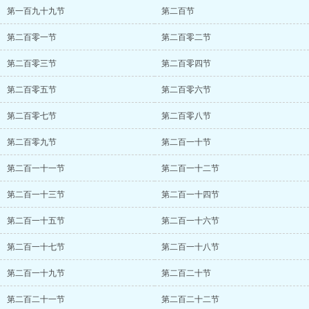
第一百九十九节
第二百节
第二百零一节
第二百零二节
第二百零三节
第二百零四节
第二百零五节
第二百零六节
第二百零七节
第二百零八节
第二百零九节
第二百一十节
第二百一十一节
第二百一十二节
第二百一十三节
第二百一十四节
第二百一十五节
第二百一十六节
第二百一十七节
第二百一十八节
第二百一十九节
第二百二十节
第二百二十一节
第二百二十二节