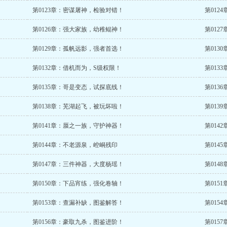
第0123章：密谋屠神，检验对错！
第012
第0126章：强大家族，幼稚鲲神！
第012
第0129章：孤帆远影，强者首选！
第013
第0132章：借机而为，S级权限！
第013
第0135章：哥是变态，试探底线！
第013
第0138章：芜湖起飞，被玩坏啦！
第013
第0141章：蜃之一族，守护神器！
第014
第0144章：不老源泉，崆峒残印
第014
第0147章：三件神器，大度杨瑶！
第014
第0150章：下品宵练，强化卷轴！
第015
第0153章：查漏补缺，图鉴解答！
第015
第0156章：豪取九杀，图鉴进阶！
第015