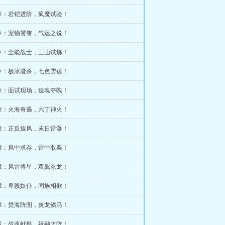
0章：岩铠进阶，疯魔试验！
3章：宠物饕餮，气运之说！
6章：全能战士，三山试炼！
9章：极冰凝杀，七色雪莲！
2章：面试现场，追魂夺魄！
5章：火海奇遇，六丁神火！
8章：正反旋风，末日雷瀑！
1章：风中求存，雷中取栗！
4章：风雷将星，双翼冰龙！
7章：卑贱奴仆，同族相欺！
0章：焚海阵图，炎龙鳞马！
3章：战魂献祭，祝融大阵！