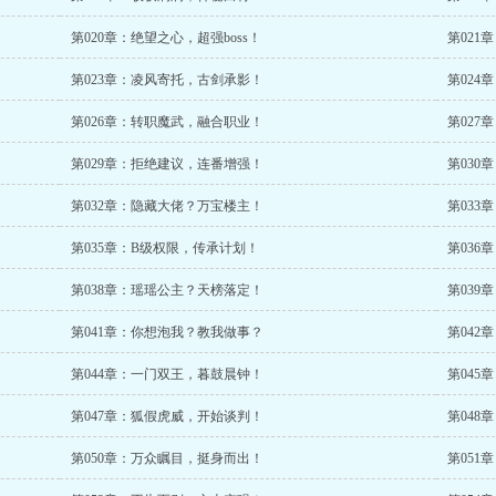
第020章：绝望之心，超强boss！
第021
第023章：凌风寄托，古剑承影！
第024
第026章：转职魔武，融合职业！
第027
第029章：拒绝建议，连番增强！
第030
第032章：隐藏大佬？万宝楼主！
第033
第035章：B级权限，传承计划！
第036
第038章：瑶瑶公主？天榜落定！
第039
第041章：你想泡我？教我做事？
第042
第044章：一门双王，暮鼓晨钟！
第045
第047章：狐假虎威，开始谈判！
第048
第050章：万众瞩目，挺身而出！
第051