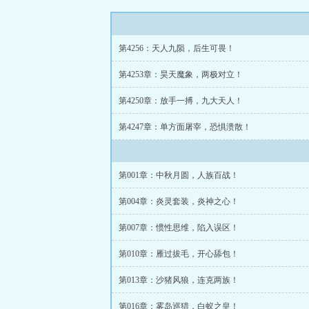
第4256：天人九陨，后生可畏！
第4253章：昊天魔象，两极对立！
第4250章：放手一搏，九大天人！
第4247章：单方面屠宰，恐惧溃散！
第001章：中秋月圆，人族百战！
第004章：炎灵套装，炎神之心！
第007章：惯性思维，陷入误区！
第010章：雁过拔毛，开心舔包！
第013章：沙猪风狼，连克两族！
第016章：雾岛巡猎，白蚁之皇！