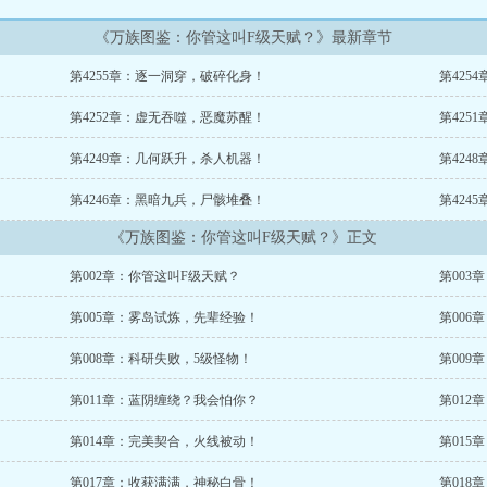
《万族图鉴：你管这叫F级天赋？》最新章节
第4255章：逐一洞穿，破碎化身！
第425
第4252章：虚无吞噬，恶魔苏醒！
第425
第4249章：几何跃升，杀人机器！
第424
第4246章：黑暗九兵，尸骸堆叠！
第424
《万族图鉴：你管这叫F级天赋？》正文
第002章：你管这叫F级天赋？
第003
第005章：雾岛试炼，先辈经验！
第006
第008章：科研失败，5级怪物！
第009
第011章：蓝阴缠绕？我会怕你？
第012
第014章：完美契合，火线被动！
第015
第017章：收获满满，神秘白骨！
第018