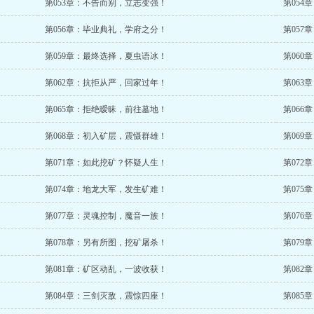
第053章：不告而别，立志变强！
第054
第056章：毕业典礼，学府之分！
第057
第059章：最终选择，夏虫语冰！
第060
第062章：抗拒从严，回家过年！
第063
第065章：拒绝暧昧，前往墓地！
第066
第068章：初入矿层，震慑群雄！
第069
第071章：如此挖矿？怀疑人生！
第072
第074章：地龙大军，发生矿难！
第075
第077章：灵魂控制，魔音一族！
第076
第078章：另有所图，挖矿屠杀！
第079
第081章：矿区动乱，一波收获！
第082
第084章：三剑灭敌，震惊四座！
第085