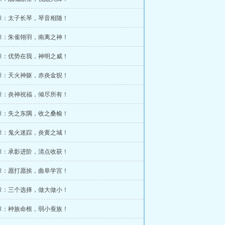
6章：太子长琴，琴音相随！
9章：朱雀翎羽，南离之神！
2章：优势在我，神明之威！
5章：天火神躯，赤炎金猊！
8章：炎神祝福，倾尽所有！
1章：失之东隅，收之桑榆！
4章：鬼火迷踪，炎黄之城！
7章：承影进阶，清点收获！
0章：愿打愿挨，曲阜学宫！
3章：三个选择，做大做小！
6章：种族命根，弱小蚕族！