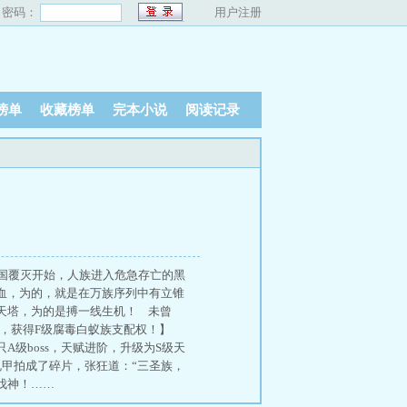
密码：
用户注册
榜单
收藏榜单
完本小说
阅读记录
国覆灭开始，人族进入危急存亡的黑
血，为的，就是在万族序列中有立锥
天塔，为的是搏一线生机！ 未曾
”，获得F级腐毒白蚁族支配权！】
A级boss，天赋进阶，升级为S级天
甲拍成了碎片，张狂道：“三圣族，
伐神！……