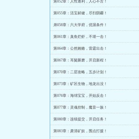
第052章：人性逐利，人心不古！
第055章：活宝郝健，尽扫阴霾！
弟058章：六大学府，优渥条件！
第061章：臭鱼烂虾，不堪一击！
第064章：公然贿赂，雷霆出击！
第067章：耳鬓厮磨，开启新程！
第070章：二层攻略，五步计划！
第073章：矿区生物，地龙出没！
第076章：海绵宝宝，开始反击！
第077章：灵魂控制，魔音一族！
第080章：连续提交，开启任务！
第083章：肃清矿奴，围点打援！