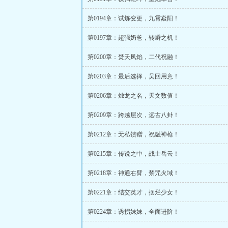
第0194章：试炼变更，九霄焱阳！
第0197章：超强奶爸，转瞬之机！
第0200章：焚天凤焰，二代祝融！
第0203章：最后选择，吴回用意！
第0206章：烛龙之名，天文数值！
第0209章：跨越层次，远古八卦！
第0212章：无私馈赠，祝融神枪！
第0215章：传说之中，战士岳云！
第0218章：神通右臂，禁咒火域！
第0221章：结交英才，摆烂少女！
第0224章：诱拐妹妹，全面进阶！