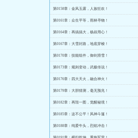
第0158章：金风玉露，人族狂欢！
第0161章：众生平等，雨林寻物！
第0164章：再搞搞大，杨叔用心！
第0167章：大雪封路，地底穿梭！
第0170章：技能组件，御剑滑雪！
第0173章：规则变动，武极传说！
第0176章：四大天火，融合神火！
第0179章：大胆猜测，毫无预兆！
第0182章：再毁一图，觉醒秘境！
第0185章：这不公平！风神斗篷！
第0188章：纯爱牛头，烈焰冲击！
第0191章：横扫乾坤，重炮军营！