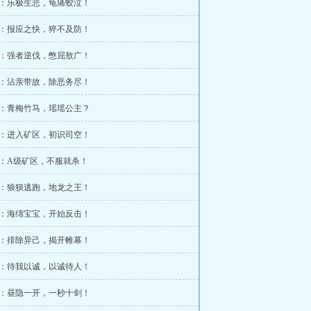
章：乐极生悲，龟痛蛟泣！
章：报应之快，猝不及防！
章：强者逆伐，憋屈敖广！
章：沾亲带故，除恶务尽！
章：青梅竹马，瑶瑶公主？
章：进入矿区，初识司空！
章：A级矿区，不服就杀！
章：狼狈逃跑，地龙之王！
章：海绵宝宝，开始反击！
章：排除异己，揭开帷幕！
章：待我以诚，以诚待人！
章：昼隐一开，一秒十剑！