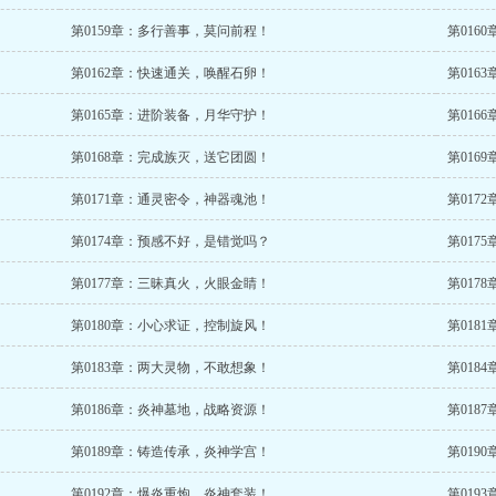
第0159章：多行善事，莫问前程！
第016
第0162章：快速通关，唤醒石卵！
第016
第0165章：进阶装备，月华守护！
第016
第0168章：完成族灭，送它团圆！
第016
第0171章：通灵密令，神器魂池！
第017
第0174章：预感不好，是错觉吗？
第017
第0177章：三昧真火，火眼金睛！
第017
第0180章：小心求证，控制旋风！
第018
第0183章：两大灵物，不敢想象！
第018
第0186章：炎神墓地，战略资源！
第018
第0189章：铸造传承，炎神学宫！
第019
第0192章：爆炎重炮，炎神套装！
第019