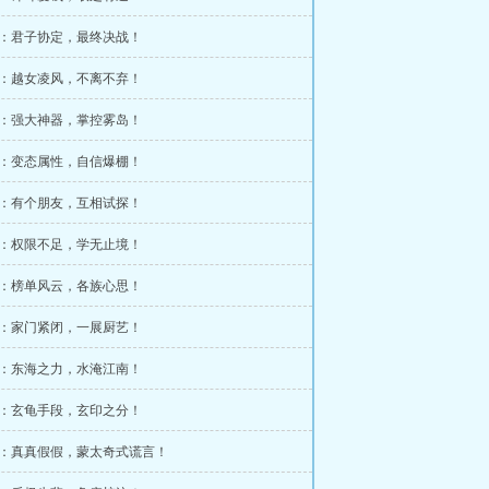
章：君子协定，最终决战！
章：越女凌风，不离不弃！
章：强大神器，掌控雾岛！
章：变态属性，自信爆棚！
章：有个朋友，互相试探！
章：权限不足，学无止境！
章：榜单风云，各族心思！
章：家门紧闭，一展厨艺！
章：东海之力，水淹江南！
章：玄龟手段，玄印之分！
章：真真假假，蒙太奇式谎言！