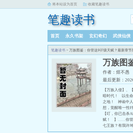
将本站设为首页
收藏笔趣读书
笔趣读书
首页
永久书架
玄幻奇幻
武侠仙侠
笔趣读书
> 万族图鉴：你管这叫F级天赋？最新章节
万族图
作者：煜不愚
最后更新：2026-0
【万族入侵】、
暗时代！ 以生
之地！ 神谕中
想，觉醒唯一性F
【叮，你已击杀A
赋！ 】……你
七王族？有我许坤