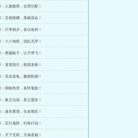
4章：人族败类，合理分配！
7章：互相馈赠，美丽误会！
0章：只争朝夕，各论各的！
3章：十八地狱，混乱无序！
6章：两篇帖子，让子弹飞！
9章：直觉指引，怒闯龙卷！
2章：负岳龙龟，极致防御！
5章：闻鲲色变，各怀鬼胎！
8章：敌之仇寇，吾之盟友！
1章：迷失雾境，生命禁区！
4章：五行鬼阵，钓鱼行动！
7章：天下无双，天倾圣裁！