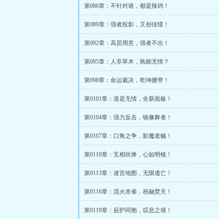
第086章：不针对谁，都是辣鸡！
第089章：强者投影，又创佳绩！
第092章：高层用意，强者不出！
第095章：人非草木，孰能无情？
第098章：命运裁决，乾坤腰带！
第0101章：道是无情，全新面板！
第0104章：强力反击，镜像舞者！
第0107章：口角之争，影魔老贼！
第0110章：互相吹捧，心如明镜！
第0113章：迷宫地图，无限逃亡！
第0116章：流火赤雀，祝融焚天！
第0119章：庇护同胞，叹息之墙！