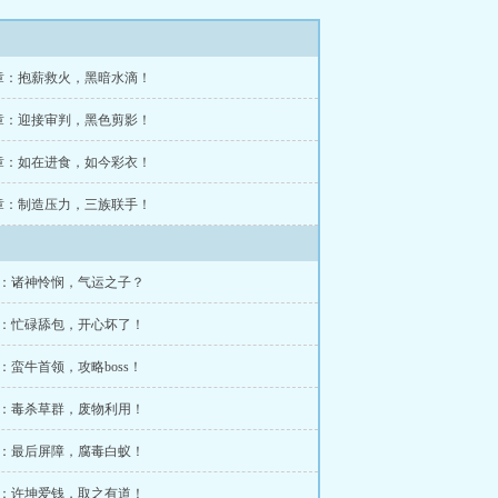
4章：抱薪救火，黑暗水滴！
1章：迎接审判，黑色剪影！
8章：如在进食，如今彩衣！
5章：制造压力，三族联手！
章：诸神怜悯，气运之子？
章：忙碌舔包，开心坏了！
章：蛮牛首领，攻略boss！
章：毒杀草群，废物利用！
章：最后屏障，腐毒白蚁！
章：许坤爱钱，取之有道！