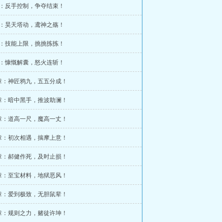
章：反手控制，争夺结束！
章：昊天塔动，鸢神之殇！
章：技能上限，挑挑拣拣！
章：慷慨解囊，怒火连斩！
0章：神匠鸦九，五五分成！
3章：暗中黑手，推波助澜！
6章：道高一尺，魔高一丈！
9章：初次相遇，揣摩上意！
2章：郝健作死，及时止损！
5章：至宝材料，地狱恶风！
8章：爱到极致，无胆鼠辈！
1章：规则之力，赌徒许坤！