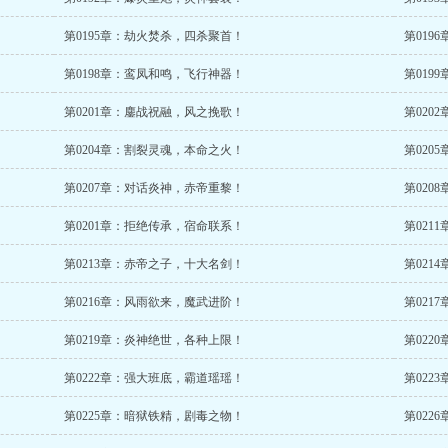
第0195章：劫火焚杀，四杀聚首！
第019
第0198章：鸾凤和鸣，飞行神器！
第019
第0201章：鏖战祝融，风之挽歌！
第020
第0204章：割裂灵魂，本命之火！
第020
第0207章：对话炎神，赤帝重黎！
第020
第0201章：拒绝传承，宿命联系！
第021
第0213章：赤帝之子，十大名剑！
第021
第0216章：风雨欲来，魔武进阶！
第021
第0219章：炎神绝世，各种上限！
第022
第0222章：强大班底，霸道瑶瑶！
第022
第0225章：暗狱铁精，剧毒之物！
第022