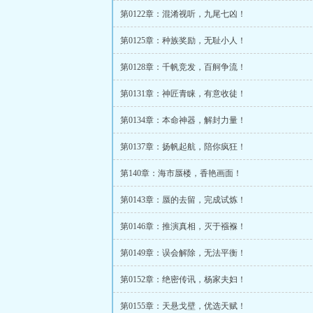
第0122章：混淆视听，九尾七凶！
第0125章：种族奖励，无耻小人！
第0128章：千帆竞发，百舸争流！
第0131章：神匠青睐，有意收徒！
第0134章：本命神器，解封力量！
第0137章：扬帆起航，陪你疯狂！
第140章：海市蜃楼，香艳画面！
第0143章：蜃的去留，完成试炼！
第0146章：推演真相，灭于襁褓！
第0149章：误会解除，无法平衡！
第0152章：绝密传讯，杨家夫妇！
第0155章：天悬戈壁，优选天赋！