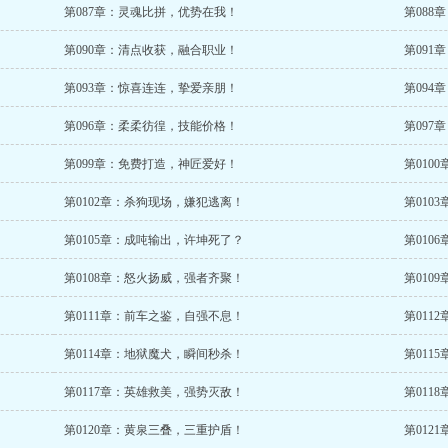
第087章：灵魂比拼，优势在我！
第088
第090章：清点收获，融合职业！
第091
第093章：惊喜连连，挚爱亲朋！
第094
第096章：柔柔彷徨，技能价格！
第097
第099章：免费打造，神匠爱好！
第010
第0102章：杀狗现场，嫌犯逃离！
第010
第0105章：成吨输出，许坤死了？
第010
第0108章：怒火扬威，强者齐聚！
第010
第0111章：前车之鉴，自强不息！
第011
第0114章：地狱魔犬，瞬间秒杀！
第011
第0117章：英雄救美，强势灭敌！
第011
第0120章：黄泉三叠，三重护盾！
第012