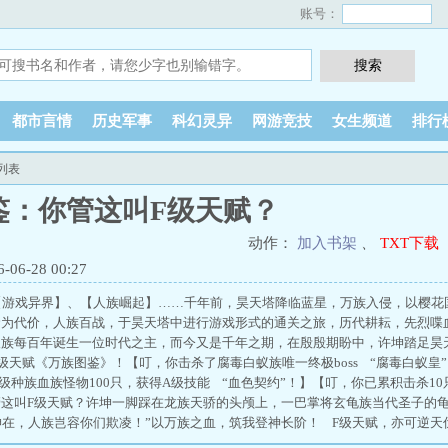
账号：
都市言情
历史军事
科幻灵异
网游竞技
女生频道
排行
列表
鉴：你管这叫F级天赋？
动作：
加入书架
、
TXT下载
6-28 00:27
【游戏异界】、【人族崛起】……千年前，昊天塔降临蓝星，万族入侵，以樱花
命为代价，人族百战，于昊天塔中进行游戏形式的通关之旅，历代耕耘，先烈喋
人族每百年诞生一位时代之主，而今又是千年之期，在殷殷期盼中，许坤踏足昊
级天赋《万族图鉴》！【叮，你击杀了腐毒白蚁族唯一终极boss “腐毒白蚁皇
级种族血族怪物100只，获得A级技能 “血色契约”！】【叮，你已累积击杀10只
管这叫F级天赋？许坤一脚踩在龙族天骄的头颅上，一巴掌将玄龟族当代圣子的龟
在，人族岂容你们欺凌！”以万族之血，筑我登神长阶！ F级天赋，亦可逆天