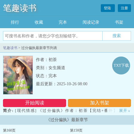
笔趣读书
登陆
注册
排行
收藏
完本
阅读记录
书架
笔趣读书
> 过分偏执最新章节列表
作者：初茶
TXT下载
类别：女生频道
状态：完本
最后更新：2025-10-26 08:00
开始阅读
加入书架
简介:
[现代情感] 《过分偏执》作者：初茶【完结+番外】 文
展开
»
案： 久别重逢/日常流/甜文 男主偏执占有欲强善于伪装，女
《过分偏执》最新章节
主冷静温柔性格内敛 初二那年，班里来了个漂亮的转学生。
内向、阴郁，也没什么朋友，时念看他可怜，主动和他做同桌，带他
第160页
第159页