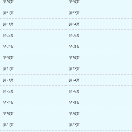
第59页
第60页
第61页
第62页
第63页
第64页
第65页
第66页
第67页
第68页
第69页
第70页
第71页
第72页
第73页
第74页
第75页
第76页
第77页
第78页
第79页
第80页
第81页
第82页