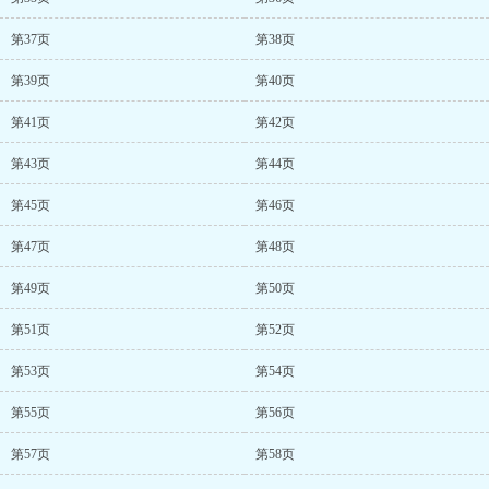
第37页
第38页
第39页
第40页
第41页
第42页
第43页
第44页
第45页
第46页
第47页
第48页
第49页
第50页
第51页
第52页
第53页
第54页
第55页
第56页
第57页
第58页