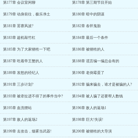
第177章 会议室闲聊
第178章 第三期节目开始
第179章 动身前往，极乐净土
第180章 暗中的阴谋
第181章 罢赛风波?
第182章 各怀鬼胎
第183章 趁机敲竹杠
第184章 最后一个条件
第185章 为了大家牺牲一下吧
第186章 被牺牲的人
第187章 吃着帝王蟹的人
第188章 谎言编一编总会有的
第189章 发怒的经纪人
第190章 老倒霉蛋了
第191章 三步计划?
第192章 骗来骗去，谁才是被骗的人?
第193章 被牵扯进不得了的事件当中?
第194章 被人骗了还要帮人数钱
第195章 血洗狸站
第196章 敌人的返场1
第197章 敌人的返场2
第198章 巨大!失误!
第199章 去攻击，烟雾当武器!
第200章 被牺牲的大导演