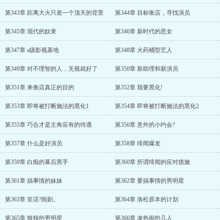
第343章 距离大火只差一个顶天的背景
第344章 目标衡店，寻找演员
第345章 现代的奴隶
第346章 新时代的恶女
第347章 a级影视基地
第348章 火药桶型艺人
第349章 对不理智的人，无视就好了
第350章 新助理和新演员
第351章 来衡店真正的目的
第352章 我要黑化!
第353章 即将被打断施法的黑化1
第354章 即将被打断施法的黑化2
第355章 巧合才是主角应有的待遇
第356章 意外的小约会?
第357章 什么是好演员
第358章 绯闻爆发
第359章 白痴的幕后黑手
第360章 所谓绯闻的应对措施
第361章 搞事情的妹妹
第362章 要搞事情的男明星
第363章 笑话?闹剧。
第364章 洛松原本的计划
第365章 狼狈的男明星
第366章 凑热闹的几人