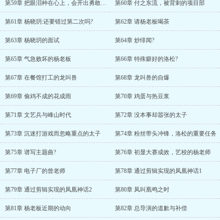
第59章 把眼泪种在心上，会开出勇敢的花
第60章 付之东流，被背刺的项目部
第61章 杨晓玥:还要错过第二次吗?
第62章 请杨老板喝茶
第63章 杨晓玥的面试
第64章 炒绯闻?
第65章 气急败坏的杨老板
第66章 特殊癖好的洛松?
第67章 在餐馆打工的龙叫兽
第68章 龙叫兽的自爆
第69章 偷鸡不成的花成雨
第70章 鸡蛋与热豆浆
第71章 文艺兵与峰山时代
第72章 没本事却嚣张的太子
第73章 沉迷打游戏而忽略重点的太子
第74章 粉丝带头冲锋，洛松的重要任务
第75章 谱写主题曲?
第76章 初显大赛成效，艺校的杨老师
第77章 电子厂的曾老师
第78章 通过剪辑实现的凤凰神话1
第79章 通过剪辑实现的凤凰神话2
第80章 凤叫凰鸣之时
第81章 杨老板近期的动向
第82章 总导演的道歉与补偿