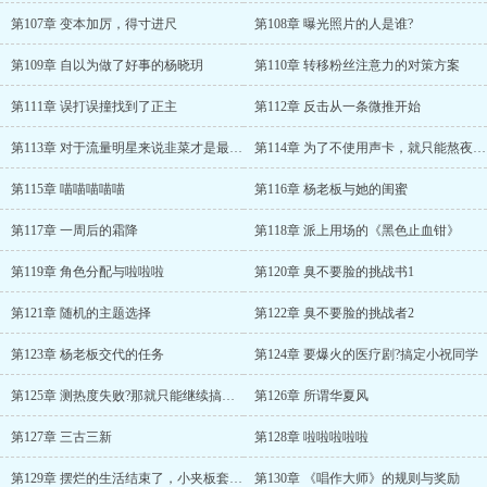
第107章 变本加厉，得寸进尺
第108章 曝光照片的人是谁?
第109章 自以为做了好事的杨晓玥
第110章 转移粉丝注意力的对策方案
第111章 误打误撞找到了正主
第112章 反击从一条微推开始
第113章 对于流量明星来说韭菜才是最重要的
第114章 为了不使用声卡，就只能熬夜录制歌曲了
第115章 喵喵喵喵喵
第116章 杨老板与她的闺蜜
第117章 一周后的霜降
第118章 派上用场的《黑色止血钳》
第119章 角色分配与啦啦啦
第120章 臭不要脸的挑战书1
第121章 随机的主题选择
第122章 臭不要脸的挑战者2
第123章 杨老板交代的任务
第124章 要爆火的医疗剧?搞定小祝同学
第125章 测热度失败?那就只能继续搞事情了
第126章 所谓华夏风
第127章 三古三新
第128章 啦啦啦啦啦
第129章 摆烂的生活结束了，小夹板套上了
第130章 《唱作大师》的规则与奖励