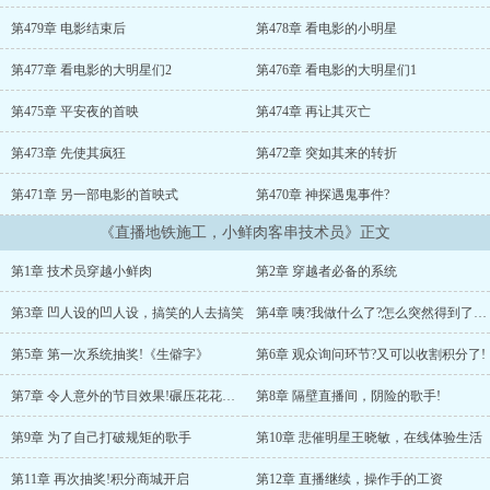
秀”：给观众讲解地铁隧道的施工过程，得到歌曲；让观众了解到不常
用的生僻字，得到剧本；观众得到了基础的科学知识，得到……为了
第479章 电影结束后
第478章 看电影的小明星
得到更多的普及积分，小鲜肉洛松开始在盾构机上上传下跳：“你说那
爬上爬下像猴子一样的人是弱不禁风的‘小鲜肉’？”“你说那瞬间解决
第477章 看电影的大明星们2
第476章 看电影的大明星们1
设备问题的人是丈育？”“你说那新歌不断的人是什么都不会的流量明
星？”...
第475章 平安夜的首映
第474章 再让其灭亡
第473章 先使其疯狂
第472章 突如其来的转折
第471章 另一部电影的首映式
第470章 神探遇鬼事件?
《直播地铁施工，小鲜肉客串技术员》正文
第1章 技术员穿越小鲜肉
第2章 穿越者必备的系统
第3章 凹人设的凹人设，搞笑的人去搞笑
第4章 咦?我做什么了?怎么突然得到了积分?
第5章 第一次系统抽奖!《生僻字》
第6章 观众询问环节?又可以收割积分了!
第7章 令人意外的节目效果!碾压花花与热岜
第8章 隔壁直播间，阴险的歌手!
第9章 为了自己打破规矩的歌手
第10章 悲催明星王晓敏，在线体验生活
第11章 再次抽奖!积分商城开启
第12章 直播继续，操作手的工资