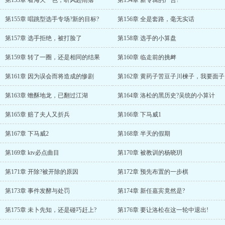
第153章 看海天一色，听风起雨落
第154章 新专辑的广告?
第155章 唱跳型选手专场?新的目标?
第156章 全是套路，毫无实话
第157章 选手拒绝，被打脸了
第158章 选手的小算盘
第159章 转了一圈，还是相同的结果
第160章 临走前的挑衅
第161章 因为误会而将造成的惨剧
第162章 黄药子苦豆子川楝子，我要面子
第163章 蟾酥地龙，已翻过江湖
第164章 洛松的黑历史?吴统的小算计
第165章 赔了夫人又折兵
第166章 下马威1
第167章 下马威2
第168章 半天的假期
第169章 ktv必点曲目
第170章 被教训的杨晓玥
第171章 开除?被开除的原因
第172章 预先布置的一步棋
第173章 事件发酵与处罚
第174章 新任嘉宾竟然是?
第175章 未卜先知，还是碰巧赶上?
第176章 要让洛松在这一轮中退出!