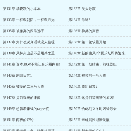
第131章 杨晓跃的小本本
第132章 吴大导演
第133章 一杯敬朝阳，一杯敬月光
第134章 号球?
第135章 被嫌弃的四号选手
第136章 异类的声音
第137章 为什么说真话就没人信呢
第138章 第一轮较量开始
第139章 风林火山是不是用兵之重
第140章 新的曲风?华夏乐坛即将迎来的变化?
第141章 资本:绝对不能让音乐圈内卷!
第142章 第一期结束，前往剧组
第143章 剧组日常1
第144章 被喷的一号人物
第145章 被喷的二三号人物
第146章 剧组日常2
第147章 提前曝光的绯闻
第148章 这是何等离谱的原因!
第149章 想躺着赚钱的rapper们
第150章 恰此刻立冬时因缘际会
第151章 两极的评论
第152章 锦鲤属性渐渐觉醒