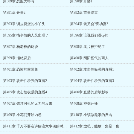
第389章 怼脸大特写
第390章 开播1
第391章 开播2
第392章 首播结束
第393章 调皮捣蛋的小丫头
第394章 装叉会?庆功宴?
第395章 搞事情的人又出现了
第396章 谁说我们没cp的
第397章 杨老板的访谈
第398章 卖片被拒绝了
第399章 拒绝背后
第400章 阴阳怪气的两人
第401章 恐怖的前两集
第402章 攻击性极强的直播1
第403章 攻击性极强的直播2
第404章 攻击性极强的直播3
第405章 攻击性极强的直播4
第406章 直播的后续影响
第407章 错过时机的无力的反击
第408章 神探开播
第409章 小花们开始内卷
第410章 小镇做题家的反击
第411章 千万不要在讲解注意事项的时候开小差
第412章 放吧，能放一集是一集