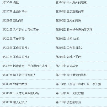
第295章 倒数
第296章 令人意外的结束
第297章 全面封杀令
第298章 更加重要的事
第299章 新助理?
第300章 无知的恐怖
第301章 又有好心人帮忙宣传
第302章 越来越奇怪的新助理
第303章 宣传宣传
第304章 绯闻大战?
第305章 工作室日常1
第306章 工作室日常2
第307章 工作室日常3
第308章 各种小手段
第309章 以毒攻毒，用自黑的方式反击
第310章 多边战争
第311章 脑子转不过弯的人
第312章 无法避免的黑料
第313章 对家的数据
第314章 《黑色止血钳》第一季开播
第315章 什么才是真实的职场
第316章 第一周的数据
第317章 被人记仇了
第318章 愤怒的歌后