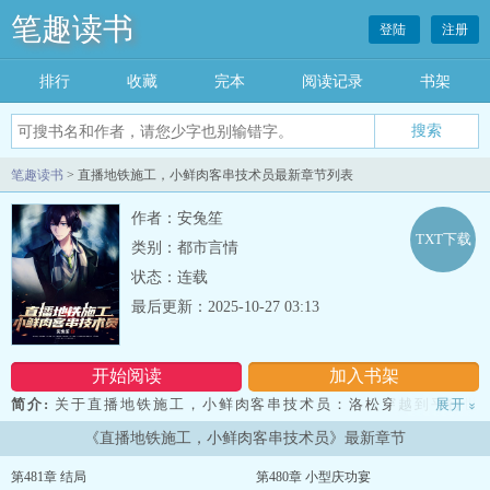
笔趣读书
登陆
注册
排行
收藏
完本
阅读记录
书架
笔趣读书
> 直播地铁施工，小鲜肉客串技术员最新章节列表
作者：安兔笙
TXT下载
类别：都市言情
状态：连载
最后更新：2025-10-27 03:13
开始阅读
加入书架
简介:
关于直播地铁施工，小鲜肉客串技术员：洛松穿越到平行世
展开
»
界，成了一个三十多岁的流量明星。洛松参加了一档直播节目，即将
《直播地铁施工，小鲜肉客串技术员》最新章节
下入五十多米的地下，一千多米长的隧道中体验技术员的生活。穿越
而来的洛松带来了“普及系统”，原本的直播综艺成了洛松的“普及
第481章 结局
第480章 小型庆功宴