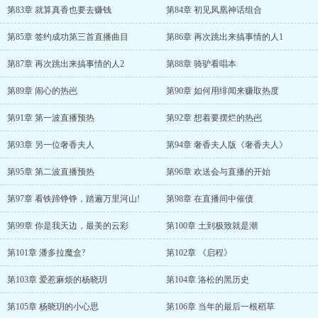
第83章 就算真香也要去赚钱
第84章 初见凤凰神话组合
第85章 签约成功第三首直播曲目
第86章 再次跳出来搞事情的人1
第87章 再次跳出来搞事情的人2
第88章 骑驴看唱本
第89章 闹心的热岜
第90章 如何用绯闻来赚取热度
第91章 第一波直播预热
第92章 想着要摆烂的热岜
第93章 另一位奢香夫人
第94章 奢香夫人版《奢香夫人》
第95章 第二波直播预热
第96章 欢送会与直播的开始
第97章 看铁蹄铮铮，踏遍万里河山!
第98章 在直播间中催债
第99章 你是我天边，最美的云彩
第100章 土到极致就是潮
第101章 潘多拉魔盒?
第102章 《启程》
第103章 爱惹麻烦的杨晓玥
第104章 洛松的黑历史
第105章 杨晓玥的小心思
第106章 当年的最后一根稻草