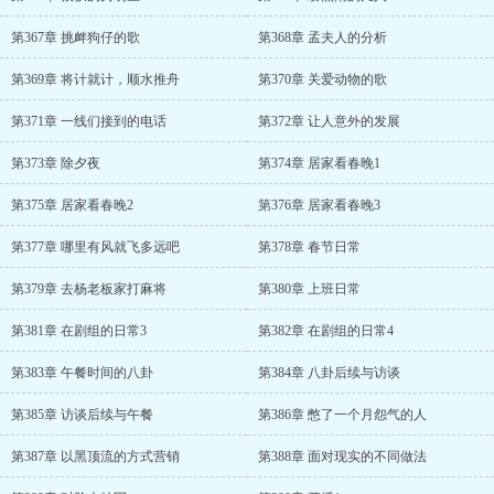
第367章 挑衅狗仔的歌
第368章 孟夫人的分析
第369章 将计就计，顺水推舟
第370章 关爱动物的歌
第371章 一线们接到的电话
第372章 让人意外的发展
第373章 除夕夜
第374章 居家看春晚1
第375章 居家看春晚2
第376章 居家看春晚3
第377章 哪里有风就飞多远吧
第378章 春节日常
第379章 去杨老板家打麻将
第380章 上班日常
第381章 在剧组的日常3
第382章 在剧组的日常4
第383章 午餐时间的八卦
第384章 八卦后续与访谈
第385章 访谈后续与午餐
第386章 憋了一个月怨气的人
第387章 以黑顶流的方式营销
第388章 面对现实的不同做法