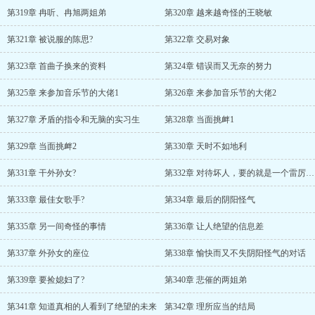
第319章 冉听、冉旭两姐弟
第320章 越来越奇怪的王晓敏
第321章 被说服的陈思?
第322章 交易对象
第323章 首曲子换来的资料
第324章 错误而又无奈的努力
第325章 来参加音乐节的大佬1
第326章 来参加音乐节的大佬2
第327章 矛盾的指令和无脑的实习生
第328章 当面挑衅1
第329章 当面挑衅2
第330章 天时不如地利
第331章 干外孙女?
第332章 对待坏人，要的就是一个雷厉风行
第333章 最佳女歌手?
第334章 最后的阴阳怪气
第335章 另一间奇怪的事情
第336章 让人绝望的信息差
第337章 外孙女的座位
第338章 愉快而又不失阴阳怪气的对话
第339章 要捡媳妇了?
第340章 悲催的两姐弟
第341章 知道真相的人看到了绝望的未来
第342章 理所应当的结局