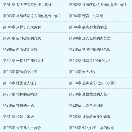
第201章 有人帮着买热搜，真好!
第202章 在编瞎话这方面他是专业的1
第203章 在编瞎话这方面他是专业的2
第204章 谎言中的破绽
第205章 来探班的大美女
第206章 故意卖出的破绽
第207章 应对破绽的方式
第208章 加入饭局的大美女
第209章 向着破绽猛攻
第210章 紧张害怕的杨老板
第211章 一切都在预料之中
第212章 我是考100分的人!
第213章 阴险的小松子
第214章 洛大枕头
第215章 睡觉被人抓了
第216章 差点被忘记的《小雪》
第217章 输掉的前哨战?
第218章 最恨裁缝的人是?
第219章 转播的开始
第220章 天青色等烟雨
第221章 嫉妒，嫉妒
第222章 披负着羊皮的恶狼
第223章 最平凡的一首歌
第224章 剑的影子，水的波光