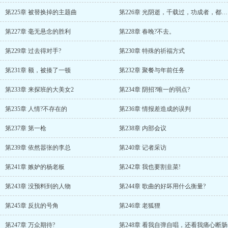
第225章 被替换掉的主题曲
第226章 光阴逝，千载过，功成者，都付笑谈间
第227章 毫无悬念的胜利
第228章 春晚?不去。
第229章 过去得对手?
第230章 特殊的祈福方式
第231章 额，被揍了一顿
第232章 聚餐与年前任务
第233章 来探班的大美女2
第234章 阴招?唯一的弱点?
第235章 人情?不存在的
第236章 情报差造成的误判
第237章 第一枪
第238章 内部会议
第239章 依然嚣张的李总
第240章 记者采访
第241章 嫉妒的杨老板
第242章 我也要割韭菜!
第243章 没预料到的人物
第244章 歌曲的好坏用什么衡量?
第245章 反抗的号角
第246章 老狐狸
第247章 万众期待?
第248章 看我自弹自唱，还看我痛心断肠