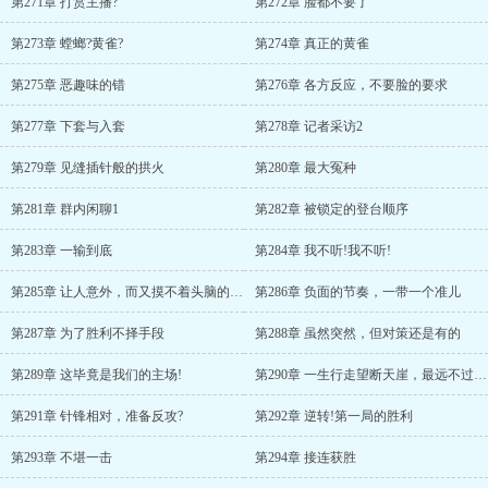
第271章 打赏主播?
第272章 脸都不要了
第273章 螳螂?黄雀?
第274章 真正的黄雀
第275章 恶趣味的错
第276章 各方反应，不要脸的要求
第277章 下套与入套
第278章 记者采访2
第279章 见缝插针般的拱火
第280章 最大冤种
第281章 群内闲聊1
第282章 被锁定的登台顺序
第283章 一输到底
第284章 我不听!我不听!
第285章 让人意外，而又摸不着头脑的分数
第286章 负面的节奏，一带一个准儿
第287章 为了胜利不择手段
第288章 虽然突然，但对策还是有的
第289章 这毕竟是我们的主场!
第290章 一生行走望断天崖，最远不过是晚霞
第291章 针锋相对，准备反攻?
第292章 逆转!第一局的胜利
第293章 不堪一击
第294章 接连获胜