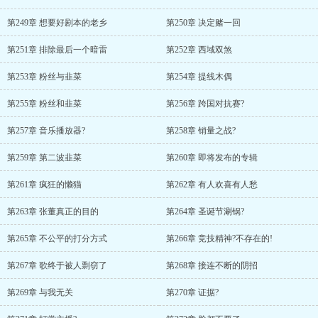
第249章 想要好剧本的老乡
第250章 决定赌一回
第251章 排除最后一个暗雷
第252章 西域双煞
第253章 粉丝与韭菜
第254章 提线木偶
第255章 粉丝和韭菜
第256章 跨国对抗赛?
第257章 音乐播放器?
第258章 销量之战?
第259章 第二波韭菜
第260章 即将发布的专辑
第261章 疯狂的懒猫
第262章 有人欢喜有人愁
第263章 张董真正的目的
第264章 圣诞节涮锅?
第265章 不公平的打分方式
第266章 竞技精神?不存在的!
第267章 歌终于被人剽窃了
第268章 接连不断的阴招
第269章 与我无关
第270章 证据?