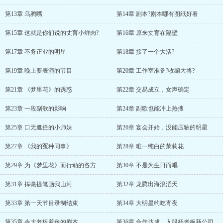
第13章 乌鸦嘴
第14章 剧本?剧本哪有图纸好看
第15章 这就是你们说的丈育小鲜肉?
第16章 原来丈育在隔壁
第17章 不务正业的明星
第18章 接了一个大活?
第19章 晚上要表演的节目
第20章 工作室准备?收编大将?
第21章 《梦里花》的诱惑
第22章 交易成立，女声确定
第23章 一段副歌的影响
第24章 副歌也能冲上热搜
第25章 口无遮拦的小师妹
第26章 宴会开始，没能压轴的明星
第27章 《我的冤种同事》
第28章 唯一纯白的茉莉花
第29章 为《梦里花》而行动的各方
第30章 不是为生日而唱
第31章 挥毫提笔画我山河
第32章 龙腾出海浪滔天
第33章 第一天节目录制结束
第34章 大明星约吃宵夜
第35章 令大老板着迷的剧本
第36章 合作达成，入股杨老板新公司