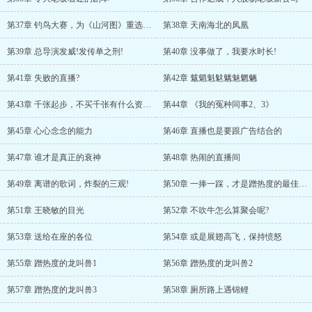
第37章 钓鸟大赛，为《山河图》重选唱将
第38章 天南海北的凤凰
第39章 总导演发威!发传单之刑!
第40章 没事做了，我要水时长!
第41章 失败的直播?
第42章 魃魈魁鬾魑魅魍魉
第43章 千张起步，不买千张有什么资格说话!
第44章 《我的冤种同事2、3》
第45章 心心念念的能力
第46章 直播也是要跟广告结合的
第47章 谁才是真正的衰神
第48章 热闹的直播间
第49章 离谱的歌词，炸裂的三观!
第50章 一捧一踩，才是蹭热度的最佳方式
第51章 王晓敏的目光
第52章 不吹牛怎么算聚会呢?
第53章 送给在座的各位
第54章 或是展翅高飞，保持愤怒
第55章 蹭热度的龙叫兽1
第56章 蹭热度的龙叫兽2
第57章 蹭热度的龙叫兽3
第58章 厕所路上遇锦鲤